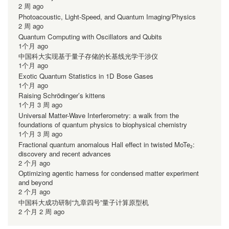
领
2 周 ago
先
Photoacoustic, Light-Speed, and Quantum Imaging/Physics
2 周 ago
科
Quantum Computing with Oscillators and Qubits
技
1个月 ago
成
中国科大实现基于量子存储的长基线光学干涉仪
果”
1个月 ago
Exotic Quantum Statistics in 1D Bose Gases
1个月 ago
Raising Schrödinger’s kittens
1个月 3 周 ago
Universal Matter-Wave Interferometry: a walk from the
foundations of quantum physics to biophysical chemistry
1个月 3 周 ago
Fractional quantum anomalous Hall effect in twisted MoTe₂:
discovery and recent advances
2 个月 ago
Optimizing agentic harness for condensed matter experiment
and beyond
2 个月 ago
中国科大成功研制“九章四号”量子计算原型机
2 个月 2 周 ago