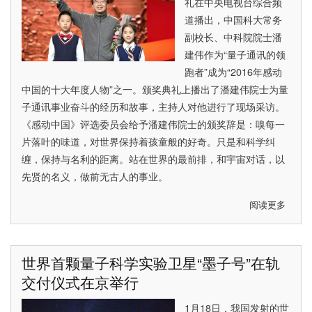
礼在中央电视台综合频
第
道播出，中国科大常务
21
副校长、中科院院士潘
届
建伟作为“量子通讯的领
“中
跑者”成为“2016年感动
国
中国的十大年度人物”之一。颁奖典礼上播出了潘建伟院士为量
青
子通讯事业奋斗的经历和故事，主持人对他进行了现场采访。
年
《感动中国》评选委员会给予潘建伟院士的颁奖辞是：嗅每一
五
片落叶的味道，对世界保持着孩童般的好奇。只是和科学纠
四
缠，保持与名利的距离。站在世界的最前排，和宇宙对话，以
奖
先贤的名义，做前无古人的事业。
章”
阅读更多
关
于
曙
色
世界首颗量子科学实验卫星“墨子号”在轨
满
交付仪式在京举行
东
方
1月18日，我国发射的世