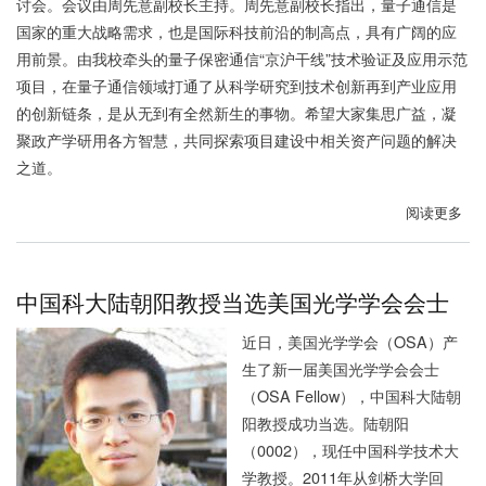
讨会。会议由周先意副校长主持。周先意副校长指出，量子通信是
在
国家的重大战略需求，也是国际科技前沿的制高点，具有广阔的应
轨
用前景。由我校牵头的量子保密通信“京沪干线”技术验证及应用示范
交
项目，在量子通信领域打通了从科学研究到技术创新再到产业应用
付
的创新链条，是从无到有全然新生的事物。希望大家集思广益，凝
仪
聚政产学研用各方智慧，共同探索项目建设中相关资产问题的解决
式
之道。
在
京
阅读更多
关
举
于
行
中
国
中国科大陆朝阳教授当选美国光学学会会士
科
近日，美国光学学会（OSA）产
大
生了新一届美国光学学会会士
召
开
（OSA Fellow），中国科大陆朝
量
阳教授成功当选。陆朝阳
子
（0002），现任中国科学技术大
保
学教授。2011年从剑桥大学回