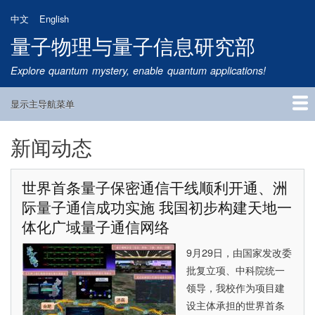
跳
中文
English
转
量子物理与量子信息研究部
到
主
Explore quantum mystery, enable quantum applications!
要
内
显示主导航菜单
容
Main
Navigation
新闻动态
首页
研究方向
量子卫星
团队成员
新闻动态
研究进展
学术报告
论文发表
公告通知
招生信息
相关链接
世界首条量子保密通信干线顺利开通、洲
际量子通信成功实施 我国初步构建天地一
体化广域量子通信网络
9月29日，由国家发改委
批复立项、中科院统一
领导，我校作为项目建
设主体承担的世界首条