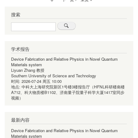
页
页
页
大
一
页
搜索
成
页
果
Search
“量
子
通
学术报告
信
技
Device Fabrication and Relative Physics in Novel Quantum
Materials system
术”
Liyuan Zhang 教授
入
Southern University of Science and Technology
选
时间:
2026-07-24 周五 10:00
地点:
中科大上海研究院新区1号楼3楼报告厅（HFNL科研楼南楼
首
A712、科大物质楼B1102、济南量子院量子科学大厦1417室同步
届
视频）
“世
界
互
最新内容
联
Device Fabrication and Relative Physics in Novel Quantum
网
Materials system