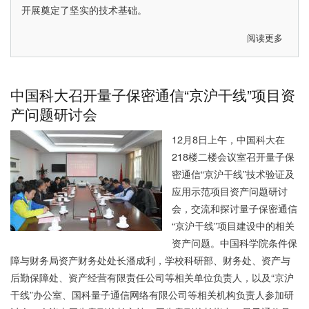
开展奠定了坚实的技术基础。
阅读更多
关
于
世
界
中国科大召开量子保密通信“京沪干线”项目资
首
产问题研讨会
颗
量
12月8日上午，中国科大在
子
218楼二楼会议室召开量子保
科
密通信“京沪干线”技术验证及
学
应用示范项目资产问题研讨
实
会，交流和探讨量子保密通信
验
“京沪干线”项目建设中的相关
卫
资产问题。中国科学院条件保
星
障与财务局资产财务处处长潘成利，学校科研部、财务处、资产与
“墨
后勤保障处、资产经营有限责任公司等相关单位负责人，以及“京沪
子
干线”办公室、国科量子通信网络有限公司等相关机构负责人参加研
号”