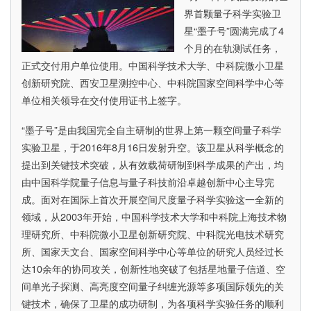
——
界首颗量子科学实验卫
潘
星“墨子号”圆满完成了4
建
个月的在轨测试任务，
伟
正式交付用户单位使用。中国科学技术大学、中科院微小卫星
院
创新研究院、西安卫星测控中心、中科院国家空间科学中心等
士
单位相关领导在交付使用证书上签字。
当
选
“墨子号”是由我国完全自主研制的世界上第一颗空间量子科学
“感
实验卫星，于2016年8月16日发射升空。该卫星从科学概念的
动
提出到关键技术突破，从有效载荷研制到科学成果的产出，均
中
由中国科学院量子信息与量子科技前沿卓越创新中心主导完
国
成。面对在国际上首次开展空间尺度量子科学实验这一全新的
2016
领域，从2003年开始，中国科学技术大学和中科院上海技术物
年
理研究所、中科院微小卫星创新研究院、中科院光电技术研究
度
所、国家天文台、国家空间科学中心等单位的研究人员经过长
人
达10余年的协同攻关，创新性地突破了包括星地量子信道、空
物”
间单光子探测、高亮度空间量子纠缠光源等多项国际领先的关
键技术，确保了卫星的成功研制，为各项科学实验任务的顺利