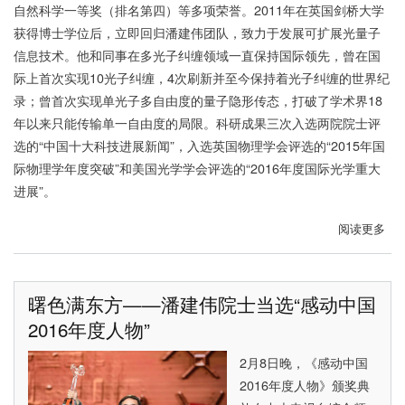
验
教
自然科学一等奖（排名第四）等多项荣誉。2011年在英国剑桥大学
收
授
获得博士学位后，立即回归潘建伟团队，致力于发展可扩展光量子
获
信息技术。他和同事在多光子纠缠领域一直保持国际领先，曾在国
欧
际上首次实现10光子纠缠，4次刷新并至今保持着光子纠缠的世界纪
洲
录；曾首次实现单光子多自由度的量子隐形传态，打破了学术界18
物
年以来只能传输单一自由度的局限。科研成果三次入选两院院士评
理
选的“中国十大科技进展新闻”，入选英国物理学会评选的“2015年国
学
际物理学年度突破”和美国光学学会评选的“2016年度国际光学重大
会
进展”。
菲
涅
阅读更多
关
尔
于
奖
陆
朝
曙色满东方——潘建伟院士当选“感动中国
阳
2016年度人物”
教
授
2月8日晚，《感动中国
荣
2016年度人物》颁奖典
获