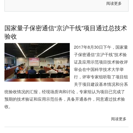
阅读更多
关
实
于
施
2017
我
年
国
国家量子保密通信“京沪干线”项目通过总技术
“未
初
验收
来
步
科
构
2017年8月30日下午，国家量
学
建
子保密通信“京沪干线”技术验
大
天
证及应用示范项目技术验收评
奖”
地
审会在中国科学技术大学举
揭
一
行，评审专家组听取了项目组
晓，
体
关于项目建设基本情况和分系
潘
化
统验收情况的汇报，经现场质询和讨论，专家组认为项目已完成了
建
广
预期的技术验证和应用示范任务，具备开通条件，同意通过技术验
伟
域
收。
院
量
士
子
阅读更多
关
获
通
于
“物
信
国