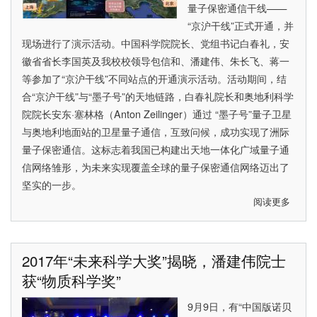
量子保密通信干线——
“京沪干线”正式开通，并
现场进行了演示活动。中国科学院院长、党组书记白春礼，安
徽省省长李国英及我校校领导包信和、潘建伟、朱长飞、蒋一
等参加了“京沪干线”不同站点的开通演示活动。活动期间，结
合“京沪干线”与“墨子号”的天地链路，白春礼院长和奥地利科学
院院长安东·塞林格（Anton Zeilinger）通过 “墨子号”量子卫星
与奥地利地面站的卫星量子通信，互致问候，成功实现了洲际
量子保密通信。这标志着我国已构建出天地一体化广域量子通
信网络雏形，为未来实现覆盖全球的量子保密通信网络迈出了
坚实的一步。
阅读更多
关
于
世
界
2017年“未来科学大奖”揭晓，潘建伟院士
首
获“物质科学奖”
条
量
9月9日，有“中国版诺贝