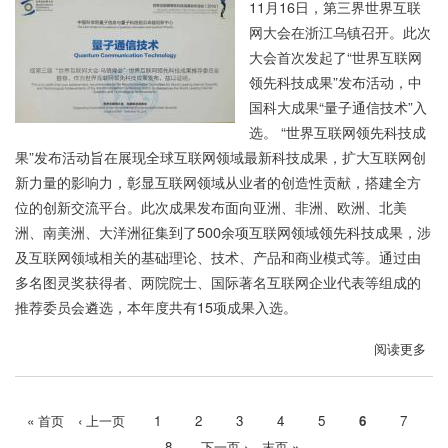
陆
11月16日，第三界世界互联
朝
网大会在浙江乌镇召开。此次
阳
大会首次发起了“世界互联网
教
领先科技成果”发布活动，中
授
国科大成果“量子通信技术”入
当
选。 “世界互联网领先科技成
选
果”发布活动旨在展现全球互联网领域最新科技成果，扩大互联网创
美
新力量的影响力，彰显互联网领域从业者的创造性贡献，搭建全方
国
位的创新交流平台。此次成果发布面向亚洲、非洲、欧洲、北美
光
洲、南美洲、大洋洲征集到了500余项互联网领域领先科技成果，涉
学
及互联网领域相关的基础理论、技术、产品和商业模式等。通过由
学
多名图灵奖获得者、两院院士、国际著名互联网企业代表等组成的
会
推荐委员会遴选，本年度共有15项成果入选。
会
士
阅读更多
关
于
中
首
« 首页
前
‹ 上一页
Page
1
Page
2
Page
3
Page
4
Page
5
当
6
Page
7
国
分
页
一
前
科
Page
8
下
下一页 ›
末
末页 »