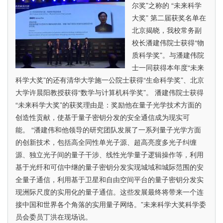
子
尔奖”之称的 “未来科学
保
大奖” 第二届获奖名单在
密
北京揭晓，我校常务副
通
校长潘建伟院士获得“物
信
质科学奖”。与潘建伟院
干
士一同获得本年度“未来
线
科学大奖”的还有清华大学施一公院士获得“生命科学奖”、北京
顺
大学许晨阳教授获得“数学与计算机科学奖”。 潘建伟院士获得
利
“未来科学大奖”的获奖理由是：奖励他在量子光学技术方面的
开
创造性贡献，使基于量子密钥分发的安全通信成为现实可
通、
能。 “潘建伟和他领导的研究团队发展了一系列量子光学方面
洲
的创新技术，包括高全同性单光子源、超高亮度多光子纠缠
际
源、独立光子间的量子干涉、线性光学量子逻辑操作等，利用
量
基于光纤和可信中继的量子密钥分发实现城域和城际范围的安
子
全量子通信，利用基于卫星和自由空间平台的量子密钥分发实
通
现洲际尺度的实用化的量子通信。这些发展最终将带来一个连
信
接中国和世界各个角落的实用量子网络。”未来科学大奖科学委
成
员会委员丁洪在现场说。
功