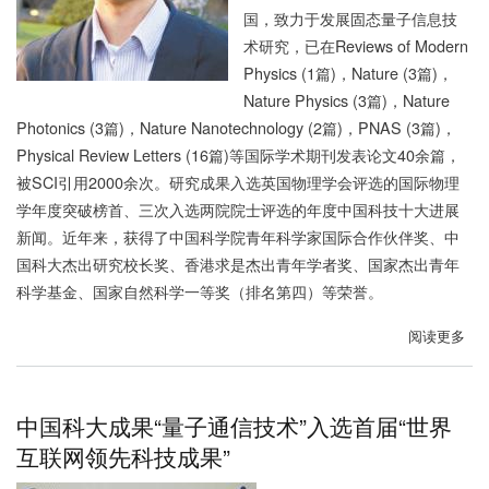
密
国，致力于发展固态量子信息技
通
术研究，已在Reviews of Modern
信
Physics (1篇)，Nature (3篇)，
“京
Nature Physics (3篇)，Nature
沪
Photonics (3篇)，Nature Nanotechnology (2篇)，PNAS (3篇)，
干
Physical Review Letters (16篇)等国际学术期刊发表论文40余篇，
线”
被SCI引用2000余次。研究成果入选英国物理学会评选的国际物理
项
学年度突破榜首、三次入选两院院士评选的年度中国科技十大进展
目
新闻。近年来，获得了中国科学院青年科学家国际合作伙伴奖、中
资
国科大杰出研究校长奖、香港求是杰出青年学者奖、国家杰出青年
产
科学基金、国家自然科学一等奖（排名第四）等荣誉。
问
题
阅读更多
关
研
于
讨
中
会
国
中国科大成果“量子通信技术”入选首届“世界
科
互联网领先科技成果”
大