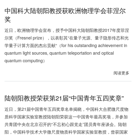
质
网
家
中国科大陆朝阳教授获欧洲物理学会菲涅尔
科
络
量
奖
学
子
奖”
保
近日，欧洲物理学会宣布，授予中国科大陆朝阳教授2017年度菲涅
密
尔奖（Fresnel prize），以表彰其“在量子光源、量子隐形传态和光
通
学量子计算方面的杰出贡献“（for his outstanding achievement in
信
quantum light sources, quantum teleportation and optical
“京
quantum computing）
沪
干
阅读更多
关
线”
于
项
中
目
国
陆朝阳教授荣获第21届“中国青年五四奖章”
通
科
近日，第21届中国青年五四奖章名单揭晓，中国科大合肥微尺度物
过
大
质科学国家实验室教授陆朝阳荣获这一中国青年最高奖项，并参加
总
陆
技
朝
共青团中央在北京召开的“不忘初心跟党走”团员青年座谈会。陆朝
术
阳
阳，中国科学技术大学微尺度物质科学国家实验室教授，曾获国家