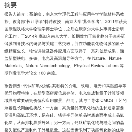
摘要
报告人简介：聂越峰，南京大学现代工程与应用科学学院材料系教
授、教育部“长江学者”特聘教授，南京大学“紫金学者”。2011年获美
国康涅狄格大学物理学博士学位，之后在康奈尔大学从事博士后研
究工作，于2014年底加入南京大学。长期致力于氧化物分子束外延
薄膜制备技术的研发与关键工艺突破，并在功能氧化物薄膜的原子
级精度生长、物性调控及器件应用方面取得了一系列创新成果，涵
盖新型铁电、多铁、电光及高温超导等方向。在 Nature、Nature
Materials、Nature Nanotechnology、Physical Review Letters 等
期刊发表学术论文 100 余篇。
报告摘要: 钙钛矿氧化物以其独特的介电、铁电、电光和高温超导等
优异物理特性，在新型高密度信息存储、电光集成和量子计算等领
域具有重要研究价值和应用前景。然而，其与半导体 CMOS 工艺的
兼容性长期面临挑战：一方面，高质量晶态氧化物的生长通常需要
高温和高氧压环境，易在硅、锗等半导体单晶衬底表面生成非晶氧
化层，从而抑制异质外延；另一方面，钙钛矿氧化物与硅之间的晶
格失配也严重制约了外延质量。这些因素限制了功能氧化物的优异