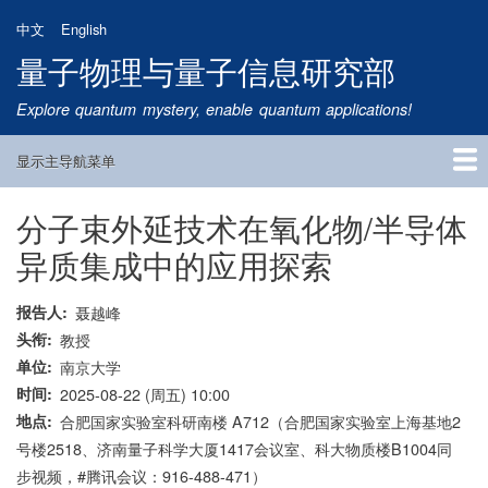
跳
中文
English
转
量子物理与量子信息研究部
到
主
Explore quantum mystery, enable quantum applications!
要
内
显示主导航菜单
容
Main
Navigation
分子束外延技术在氧化物/半导体
首页
研究方向
量子卫星
团队成员
新闻动态
研究进展
学术报告
论文发表
公告通知
招生信息
相关链接
异质集成中的应用探索
报告人
聂越峰
头衔
教授
单位
南京大学
时间
2025-08-22 (周五) 10:00
地点
合肥国家实验室科研南楼 A712（合肥国家实验室上海基地2
号楼2518、济南量子科学大厦1417会议室、科大物质楼B1004同
步视频，#腾讯会议：916-488-471）