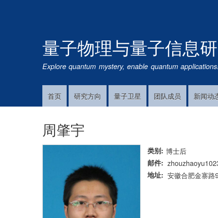
量子物理与量子信息研
Explore quantum mystery, enable quantum applications
首页
研究方向
量子卫星
团队成员
新闻动
Main
Navigation
周肇宇
类别
博士后
邮件
zhouzhaoyu10
地址
安徽合肥金寨路