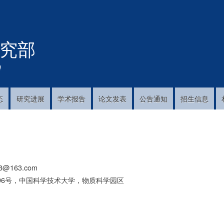
跳
转
到
究部
主
要
内
!
容
态
研究进展
学术报告
论文发表
公告通知
招生信息
23@163.com
96号，中国科学技术大学，物质科学园区