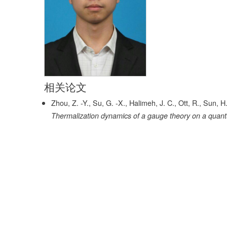
相关论文
Zhou, Z. -Y., Su, G. -X., Halimeh, J. C., Ott, R., Sun, 
Thermalization dynamics of a gauge theory on a quant