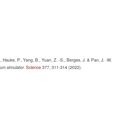
H., Hauke, P., Yang, B., Yuan, Z. -S., Berges, J. & Pan, J. -W.
Science
377,
311-314
(2022).
um simulator.