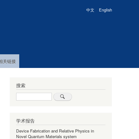
中文
English
相关链接
搜索
Search
学术报告
Device Fabrication and Relative Physics in
Novel Quantum Materials system