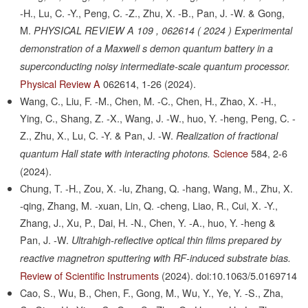
-H., Lu, C. -Y., Peng, C. -Z., Zhu, X. -B., Pan, J. -W. & Gong,
M.
PHYSICAL REVIEW A 109 , 062614 ( 2024 ) Experimental
demonstration of a Maxwell s demon quantum battery in a
superconducting noisy intermediate-scale quantum processor.
Physical Review A
062614,
1-26
(2024).
Wang, C., Liu, F. -M., Chen, M. -C., Chen, H., Zhao, X. -H.,
Ying, C., Shang, Z. -X., Wang, J. -W., huo, Y. -heng, Peng, C. -
Z., Zhu, X., Lu, C. -Y. & Pan, J. -W.
Realization of fractional
Science
584,
2-6
quantum Hall state with interacting photons.
(2024).
Chung, T. -H., Zou, X. -lu, Zhang, Q. -hang, Wang, M., Zhu, X.
-qing, Zhang, M. -xuan, Lin, Q. -cheng, Liao, R., Cui, X. -Y.,
Zhang, J., Xu, P., Dai, H. -N., Chen, Y. -A., huo, Y. -heng &
Pan, J. -W.
Ultrahigh-reflective optical thin films prepared by
reactive magnetron sputtering with RF-induced substrate bias.
Review of Scientific Instruments
(2024).
doi:10.1063/5.0169714
Cao, S., Wu, B., Chen, F., Gong, M., Wu, Y., Ye, Y. -S., Zha,