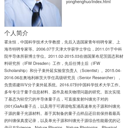
yonghenghuo/index.html
个人简介
霍永恒，中国科学技术大学教授，先后入选国家青年特聘专家、上
海市特聘专家等。2006.07于天津大学获学士学位，2011.01于中科
院半导体所获博士学位。2011.02-2015.03在德国莱布尼茨固态和材
料研究所（IFW Dresden）工作，先后任博士后（IFW
Scholarship）和分子束外延实验室负责人（Scientist）。2015.04-
2016.06在奥地利林茨大学任高级研究员（Senior Researcher），
负责搭建III/V分子束外延系统。2016.07到中国科学技术大学工作。
多年专注于量子信息材料、器件及相关物理问题的研究。首次实现
了基态为轻空穴的半导体量子点，可直接发射纠缠光子对的
(001)GaAs量子点，以及用于可调谐电泵浦高速单光子源和纠缠光
子源的量子光源材料。基于其制备的量子点样品还目前保持着最高
的纠缠保真度记录，以及单光子源和纠缠光子源综合性能最优的记
录已在Science，Nature Physics，Nature Photonics，Physical