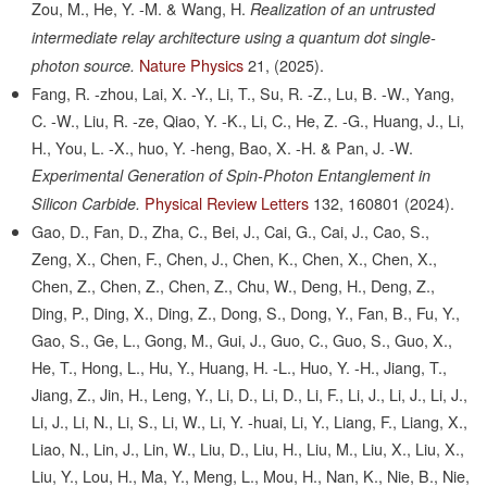
Zou, M., He, Y. -M. & Wang, H.
Realization of an untrusted
intermediate relay architecture using a quantum dot single-
Nature Physics
21,
(2025).
photon source.
Fang, R. -zhou, Lai, X. -Y., Li, T., Su, R. -Z., Lu, B. -W., Yang,
C. -W., Liu, R. -ze, Qiao, Y. -K., Li, C., He, Z. -G., Huang, J., Li,
H., You, L. -X., huo, Y. -heng, Bao, X. -H. & Pan, J. -W.
Experimental Generation of Spin-Photon Entanglement in
Physical Review Letters
132,
160801
(2024).
Silicon Carbide.
Gao, D., Fan, D., Zha, C., Bei, J., Cai, G., Cai, J., Cao, S.,
Zeng, X., Chen, F., Chen, J., Chen, K., Chen, X., Chen, X.,
Chen, Z., Chen, Z., Chen, Z., Chu, W., Deng, H., Deng, Z.,
Ding, P., Ding, X., Ding, Z., Dong, S., Dong, Y., Fan, B., Fu, Y.,
Gao, S., Ge, L., Gong, M., Gui, J., Guo, C., Guo, S., Guo, X.,
He, T., Hong, L., Hu, Y., Huang, H. -L., Huo, Y. -H., Jiang, T.,
Jiang, Z., Jin, H., Leng, Y., Li, D., Li, D., Li, F., Li, J., Li, J., Li, J.,
Li, J., Li, N., Li, S., Li, W., Li, Y. -huai, Li, Y., Liang, F., Liang, X.,
Liao, N., Lin, J., Lin, W., Liu, D., Liu, H., Liu, M., Liu, X., Liu, X.,
Liu, Y., Lou, H., Ma, Y., Meng, L., Mou, H., Nan, K., Nie, B., Nie,