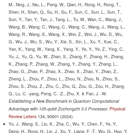
M., Ning, J., Niu, L., Peng, W., Qian, H., Rong, H., Rong, T.,
Shen, H., Shen, Q., Su, H., Su, F., Sun, C., Sun, L., Sun, T.,
Sun, Y., Tan, Y., Tan, J., Tang, L., Tu, W., Wan, C., Wang, J.,
Wang, B., Wang, C., Wang, C., Wang, C., Wang, J., Wang, L.,
Wang, R., Wang, S., Wang, X., Wei, Z., Wei, J., Wu, D., Wu,
G., Wu, J., Wu, S., Wu, Y., Xie, S., Xin, L., Xu, Y., Xue, C.,
Yan, K., Yang, W., Yang, X., Yang, Y., Ye, Y., Ye, Z., Ying, C.,
Yu, J., Yu, Q., Yu, W., Zhan, S., Zhang, F., Zhang, H., Zhang,
K., Zhang, P., Zhang, W., Zhang, Y., Zhang, Y., Zhang, L.,
Zhao, G., Zhao, P., Zhao, X., Zhao, X., Zhao, Y., Zhao, Z.,
Zheng, L., Zhou, F., Zhou, L., Zhou, N., Zhou, N., Zhou, S.,
Zhou, S., Zhou, Z., Zhu, C., Zhu, Q., Zou, G., Zou, H., Zhang,
Q., Lu, C. -yang, Peng, C. -Z., Zhu, X. & Pan, J. -W.
Establishing a New Benchmark in Quantum Computational
Physical
Advantage with 105-qubit Zuchongzhi 3.0 Processor.
Review Letters
134,
90601
(2024).
Yu, J., Wang, S., Liu, K., Zha, C., Wu, Y., Chen, F., Ye, Y.,
Deng, H., Rong, H., Lin, J., Xu, Y., Liang, F. -T., Wu, G., Huo, Y.