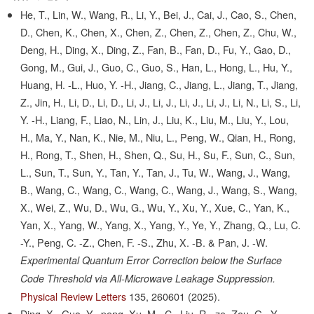
He, T., Lin, W., Wang, R., Li, Y., Bei, J., Cai, J., Cao, S., Chen,
D., Chen, K., Chen, X., Chen, Z., Chen, Z., Chen, Z., Chu, W.,
Deng, H., Ding, X., Ding, Z., Fan, B., Fan, D., Fu, Y., Gao, D.,
Gong, M., Gui, J., Guo, C., Guo, S., Han, L., Hong, L., Hu, Y.,
Huang, H. -L., Huo, Y. -H., Jiang, C., Jiang, L., Jiang, T., Jiang,
Z., Jin, H., Li, D., Li, D., Li, J., Li, J., Li, J., Li, J., Li, N., Li, S., Li,
Y. -H., Liang, F., Liao, N., Lin, J., Liu, K., Liu, M., Liu, Y., Lou,
H., Ma, Y., Nan, K., Nie, M., Niu, L., Peng, W., Qian, H., Rong,
H., Rong, T., Shen, H., Shen, Q., Su, H., Su, F., Sun, C., Sun,
L., Sun, T., Sun, Y., Tan, Y., Tan, J., Tu, W., Wang, J., Wang,
B., Wang, C., Wang, C., Wang, C., Wang, J., Wang, S., Wang,
X., Wei, Z., Wu, D., Wu, G., Wu, Y., Xu, Y., Xue, C., Yan, K.,
Yan, X., Yang, W., Yang, X., Yang, Y., Ye, Y., Zhang, Q., Lu, C.
-Y., Peng, C. -Z., Chen, F. -S., Zhu, X. -B. & Pan, J. -W.
Experimental Quantum Error Correction below the Surface
Code Threshold via All-Microwave Leakage Suppression.
Physical Review Letters
135,
260601
(2025).
Ding, X., Guo, Y. -peng, Xu, M. -C., Liu, R. -ze, Zou, G. -Y.,