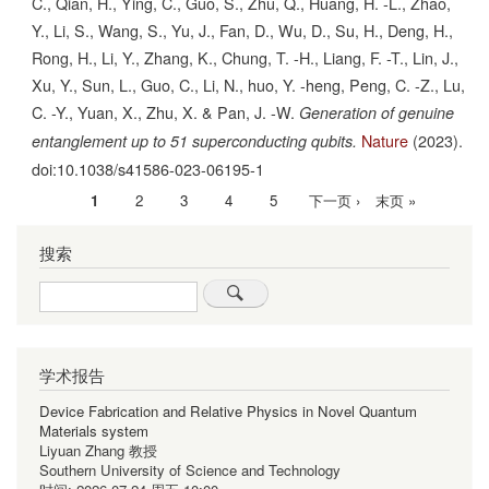
C., Qian, H., Ying, C., Guo, S., Zhu, Q., Huang, H. -L., Zhao,
Y., Li, S., Wang, S., Yu, J., Fan, D., Wu, D., Su, H., Deng, H.,
Rong, H., Li, Y., Zhang, K., Chung, T. -H., Liang, F. -T., Lin, J.,
Xu, Y., Sun, L., Guo, C., Li, N., huo, Y. -heng, Peng, C. -Z., Lu,
C. -Y., Yuan, X., Zhu, X. & Pan, J. -W.
Generation of genuine
Nature
(2023).
entanglement up to 51 superconducting qubits.
doi:10.1038/s41586-023-06195-1
当
1
Page
2
Page
3
Page
4
Page
5
下
下一页 ›
末
末页 »
分
前
一
页
页
搜索
页
页
Search
学术报告
Device Fabrication and Relative Physics in Novel Quantum
Materials system
Liyuan Zhang 教授
Southern University of Science and Technology