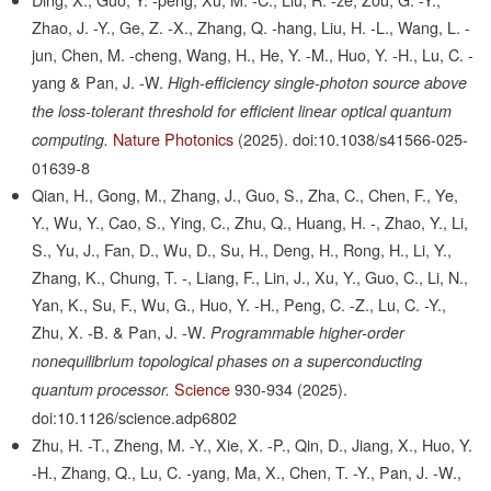
Zhao, J. -Y., Ge, Z. -X., Zhang, Q. -hang, Liu, H. -L., Wang, L. -
jun, Chen, M. -cheng, Wang, H., He, Y. -M., Huo, Y. -H., Lu, C. -
yang & Pan, J. -W.
High-efficiency single-photon source above
the loss-tolerant threshold for efficient linear optical quantum
Nature Photonics
(2025).
doi:10.1038/s41566-025-
computing.
01639-8
Qian, H., Gong, M., Zhang, J., Guo, S., Zha, C., Chen, F., Ye,
Y., Wu, Y., Cao, S., Ying, C., Zhu, Q., Huang, H. -, Zhao, Y., Li,
S., Yu, J., Fan, D., Wu, D., Su, H., Deng, H., Rong, H., Li, Y.,
Zhang, K., Chung, T. -, Liang, F., Lin, J., Xu, Y., Guo, C., Li, N.,
Yan, K., Su, F., Wu, G., Huo, Y. -H., Peng, C. -Z., Lu, C. -Y.,
Zhu, X. -B. & Pan, J. -W.
Programmable higher-order
nonequilibrium topological phases on a superconducting
Science
930-934
(2025).
quantum processor.
doi:10.1126/science.adp6802
Zhu, H. -T., Zheng, M. -Y., Xie, X. -P., Qin, D., Jiang, X., Huo, Y.
-H., Zhang, Q., Lu, C. -yang, Ma, X., Chen, T. -Y., Pan, J. -W.,