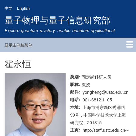
跳
中文
English
转
量子物理与量子信息研究部
到
主
Explore quantum mystery, enable quantum applications!
要
内
显示主导航菜单
容
Main
Navigation
霍永恒
首页
研究方向
量子卫星
团队成员
新闻动态
研究进展
学术报告
论文发表
公告通知
招生信息
相关链接
类别
固定岗科研人员
职称
教授
邮件
yongheng@ustc.edu.cn
电话
021-6812 1105
地址
上海市浦东新区秀浦路
99号，中国科学技术大学上海
研究院，201315
主页
http://staff.ustc.edu.cn/~