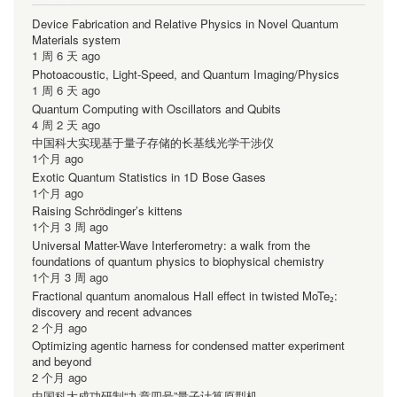
Device Fabrication and Relative Physics in Novel Quantum
Materials system
1 周 6 天 ago
Photoacoustic, Light-Speed, and Quantum Imaging/Physics
1 周 6 天 ago
Quantum Computing with Oscillators and Qubits
4 周 2 天 ago
中国科大实现基于量子存储的长基线光学干涉仪
1个月 ago
Exotic Quantum Statistics in 1D Bose Gases
1个月 ago
Raising Schrödinger’s kittens
1个月 3 周 ago
Universal Matter-Wave Interferometry: a walk from the
foundations of quantum physics to biophysical chemistry
1个月 3 周 ago
Fractional quantum anomalous Hall effect in twisted MoTe₂:
discovery and recent advances
2 个月 ago
Optimizing agentic harness for condensed matter experiment
and beyond
2 个月 ago
中国科大成功研制“九章四号”量子计算原型机