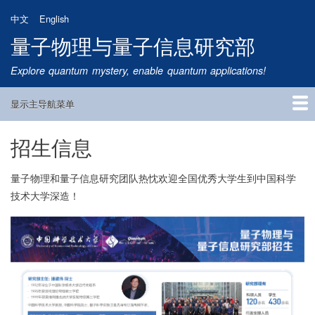
跳
中文
English
转
量子物理与量子信息研究部
到
主
Explore quantum mystery, enable quantum applications!
要
内
显示主导航菜单
容
Main
Navigation
招生信息
首页
研究方向
量子卫星
团队成员
新闻动态
研究进展
学术报告
论文发表
公告通知
招生信息
相关链接
量子物理和量子信息研究团队热忱欢迎全国优秀大学生到中国科学
技术大学深造！