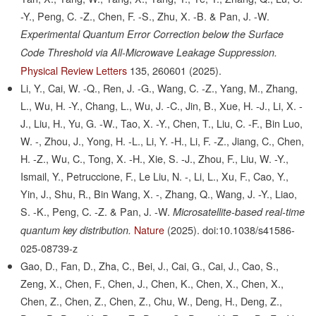
-Y., Peng, C. -Z., Chen, F. -S., Zhu, X. -B. & Pan, J. -W.
Experimental Quantum Error Correction below the Surface
Code Threshold via All-Microwave Leakage Suppression.
Physical Review Letters
135,
260601
(2025).
Li, Y., Cai, W. -Q., Ren, J. -G., Wang, C. -Z., Yang, M., Zhang,
L., Wu, H. -Y., Chang, L., Wu, J. -C., Jin, B., Xue, H. -J., Li, X. -
J., Liu, H., Yu, G. -W., Tao, X. -Y., Chen, T., Liu, C. -F., Bin Luo,
W. -, Zhou, J., Yong, H. -L., Li, Y. -H., Li, F. -Z., Jiang, C., Chen,
H. -Z., Wu, C., Tong, X. -H., Xie, S. -J., Zhou, F., Liu, W. -Y.,
Ismail, Y., Petruccione, F., Le Liu, N. -, Li, L., Xu, F., Cao, Y.,
Yin, J., Shu, R., Bin Wang, X. -, Zhang, Q., Wang, J. -Y., Liao,
S. -K., Peng, C. -Z. & Pan, J. -W.
Microsatellite-based real-time
Nature
(2025).
doi:10.1038/s41586-
quantum key distribution.
025-08739-z
Gao, D., Fan, D., Zha, C., Bei, J., Cai, G., Cai, J., Cao, S.,
Zeng, X., Chen, F., Chen, J., Chen, K., Chen, X., Chen, X.,
Chen, Z., Chen, Z., Chen, Z., Chu, W., Deng, H., Deng, Z.,