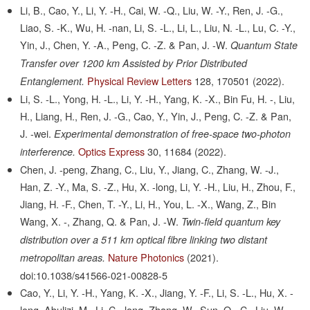
Li, B., Cao, Y., Li, Y. -H., Cai, W. -Q., Liu, W. -Y., Ren, J. -G.,
Liao, S. -K., Wu, H. -nan, Li, S. -L., Li, L., Liu, N. -L., Lu, C. -Y.,
Yin, J., Chen, Y. -A., Peng, C. -Z. & Pan, J. -W.
Quantum State
Transfer over 1200 km Assisted by Prior Distributed
Physical Review Letters
128,
170501
(2022).
Entanglement.
Li, S. -L., Yong, H. -L., Li, Y. -H., Yang, K. -X., Bin Fu, H. -, Liu,
H., Liang, H., Ren, J. -G., Cao, Y., Yin, J., Peng, C. -Z. & Pan,
J. -wei.
Experimental demonstration of free-space two-photon
Optics Express
30,
11684
(2022).
interference.
Chen, J. -peng, Zhang, C., Liu, Y., Jiang, C., Zhang, W. -J.,
Han, Z. -Y., Ma, S. -Z., Hu, X. -long, Li, Y. -H., Liu, H., Zhou, F.,
Jiang, H. -F., Chen, T. -Y., Li, H., You, L. -X., Wang, Z., Bin
Wang, X. -, Zhang, Q. & Pan, J. -W.
Twin-field quantum key
distribution over a 511 km optical fibre linking two distant
Nature Photonics
(2021).
metropolitan areas.
doi:10.1038/s41566-021-00828-5
Cao, Y., Li, Y. -H., Yang, K. -X., Jiang, Y. -F., Li, S. -L., Hu, X. -
long, Abulizi, M., Li, C. -long, Zhang, W., Sun, Q. -C., Liu, W. -