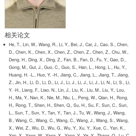
相关论文
He, T., Lin, W., Wang, R., Li, Y., Bei, J., Cai, J., Cao, S., Chen,
D., Chen, K., Chen, X., Chen, Z., Chen, Z., Chen, Z., Chu, W.,
Deng, H., Ding, X., Ding, Z., Fan, B., Fan, D., Fu, Y., Gao, D.,
Gong, M., Gui, J., Guo, C., Guo, S., Han, L., Hong, L., Hu, Y.,
Huang, H. -L., Huo, Y. -H., Jiang, C., Jiang, L., Jiang, T., Jiang,
Z., Jin, H., Li, D., Li, D., Li, J., Li, J., Li, J., Li, J., Li, N., Li, S., Li,
Y. -H., Liang, F., Liao, N., Lin, J., Liu, K., Liu, M., Liu, Y., Lou,
H., Ma, Y., Nan, K., Nie, M., Niu, L., Peng, W., Qian, H., Rong,
H., Rong, T., Shen, H., Shen, Q., Su, H., Su, F., Sun, C., Sun,
L., Sun, T., Sun, Y., Tan, Y., Tan, J., Tu, W., Wang, J., Wang,
B., Wang, C., Wang, C., Wang, C., Wang, J., Wang, S., Wang,
X., Wei, Z., Wu, D., Wu, G., Wu, Y., Xu, Y., Xue, C., Yan, K.,
Yan, X., Yang, W., Yang, X., Yang, Y., Ye, Y., Zhang, Q., Lu, C.