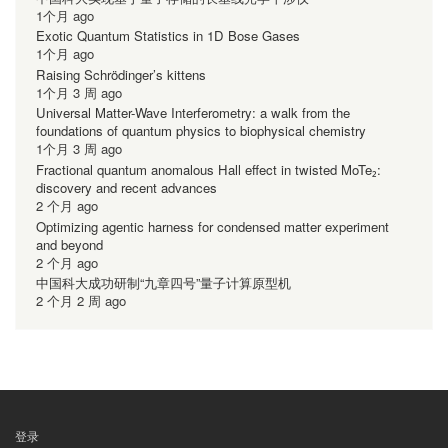
1个月 ago
Exotic Quantum Statistics in 1D Bose Gases
1个月 ago
Raising Schrödinger’s kittens
1个月 3 周 ago
Universal Matter-Wave Interferometry: a walk from the
foundations of quantum physics to biophysical chemistry
1个月 3 周 ago
Fractional quantum anomalous Hall effect in twisted MoTe₂:
discovery and recent advances
2 个月 ago
Optimizing agentic harness for condensed matter experiment
and beyond
2 个月 ago
中国科大成功研制“九章四号”量子计算原型机
2 个月 2 周 ago
登录