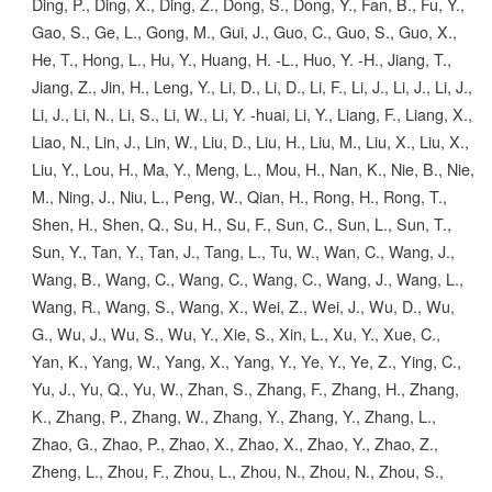
Ding, P., Ding, X., Ding, Z., Dong, S., Dong, Y., Fan, B., Fu, Y.,
Gao, S., Ge, L., Gong, M., Gui, J., Guo, C., Guo, S., Guo, X.,
He, T., Hong, L., Hu, Y., Huang, H. -L., Huo, Y. -H., Jiang, T.,
Jiang, Z., Jin, H., Leng, Y., Li, D., Li, D., Li, F., Li, J., Li, J., Li, J.,
Li, J., Li, N., Li, S., Li, W., Li, Y. -huai, Li, Y., Liang, F., Liang, X.,
Liao, N., Lin, J., Lin, W., Liu, D., Liu, H., Liu, M., Liu, X., Liu, X.,
Liu, Y., Lou, H., Ma, Y., Meng, L., Mou, H., Nan, K., Nie, B., Nie,
M., Ning, J., Niu, L., Peng, W., Qian, H., Rong, H., Rong, T.,
Shen, H., Shen, Q., Su, H., Su, F., Sun, C., Sun, L., Sun, T.,
Sun, Y., Tan, Y., Tan, J., Tang, L., Tu, W., Wan, C., Wang, J.,
Wang, B., Wang, C., Wang, C., Wang, C., Wang, J., Wang, L.,
Wang, R., Wang, S., Wang, X., Wei, Z., Wei, J., Wu, D., Wu,
G., Wu, J., Wu, S., Wu, Y., Xie, S., Xin, L., Xu, Y., Xue, C.,
Yan, K., Yang, W., Yang, X., Yang, Y., Ye, Y., Ye, Z., Ying, C.,
Yu, J., Yu, Q., Yu, W., Zhan, S., Zhang, F., Zhang, H., Zhang,
K., Zhang, P., Zhang, W., Zhang, Y., Zhang, Y., Zhang, L.,
Zhao, G., Zhao, P., Zhao, X., Zhao, X., Zhao, Y., Zhao, Z.,
Zheng, L., Zhou, F., Zhou, L., Zhou, N., Zhou, N., Zhou, S.,