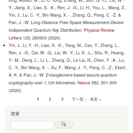
Y., Jiang, X., Liao, S. -K., Ren, J. -G., Li, H., You, L., Wang, Z.,
Yin, J., Lu, C. -Y., Bin Wang, X. -, Zhang, Q., Peng, C. -Z. &
Pan, J. -W.
Long-Distance Free-Space Measurement-Device-
Physical Review
Independent Quantum Key Distribution.
Letters
125,
260503
(2020).
Yin, J., Li, Y. -H., Liao, S. -K., Yang, M., Cao, Y., Zhang, L.,
Ren, J. -G., Cai, W. -Q., Liu, W. -Y., Li, S. -L., Shu, R., Huang,
Y. -M., Deng, L., Li, L., Zhang, Q., Le Liu, N., Chen, Y. -A., Lu,
C. -Y., Bin Wang, X. -, Xu, F., Wang, J. -Y., Peng, C. -Z., Ekert,
A. K. & Pan, J. -W.
Entanglement-based secure quantum
Nature
582,
501-505
cryptography over 1,120 kilometres.
(2020).
当
1
Page
2
Page
3
下
下一页 ›
末
末页 »
分
前
一
页
页
搜索
页
页
Search