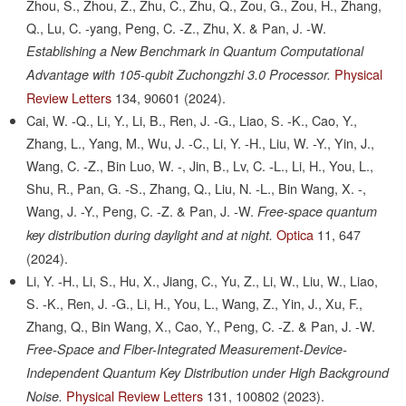
Zhou, S., Zhou, Z., Zhu, C., Zhu, Q., Zou, G., Zou, H., Zhang,
Q., Lu, C. -yang, Peng, C. -Z., Zhu, X. & Pan, J. -W.
Establishing a New Benchmark in Quantum Computational
Physical
Advantage with 105-qubit Zuchongzhi 3.0 Processor.
Review Letters
134,
90601
(2024).
Cai, W. -Q., Li, Y., Li, B., Ren, J. -G., Liao, S. -K., Cao, Y.,
Zhang, L., Yang, M., Wu, J. -C., Li, Y. -H., Liu, W. -Y., Yin, J.,
Wang, C. -Z., Bin Luo, W. -, Jin, B., Lv, C. -L., Li, H., You, L.,
Shu, R., Pan, G. -S., Zhang, Q., Liu, N. -L., Bin Wang, X. -,
Wang, J. -Y., Peng, C. -Z. & Pan, J. -W.
Free-space quantum
Optica
11,
647
key distribution during daylight and at night.
(2024).
Li, Y. -H., Li, S., Hu, X., Jiang, C., Yu, Z., Li, W., Liu, W., Liao,
S. -K., Ren, J. -G., Li, H., You, L., Wang, Z., Yin, J., Xu, F.,
Zhang, Q., Bin Wang, X., Cao, Y., Peng, C. -Z. & Pan, J. -W.
Free-Space and Fiber-Integrated Measurement-Device-
Independent Quantum Key Distribution under High Background
Physical Review Letters
131,
100802
(2023).
Noise.