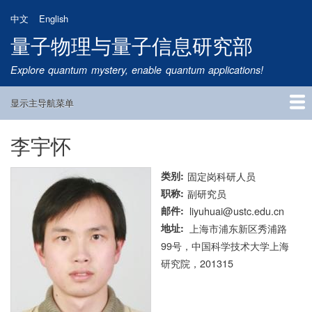
跳
中文
English
转
量子物理与量子信息研究部
到
主
Explore quantum mystery, enable quantum applications!
要
内
显示主导航菜单
容
Main
Navigation
李宇怀
首页
研究方向
量子卫星
团队成员
新闻动态
研究进展
学术报告
论文发表
公告通知
招生信息
相关链接
类别
固定岗科研人员
职称
副研究员
邮件
liyuhuai@ustc.edu.cn
地址
上海市浦东新区秀浦路
99号，中国科学技术大学上海
研究院，201315