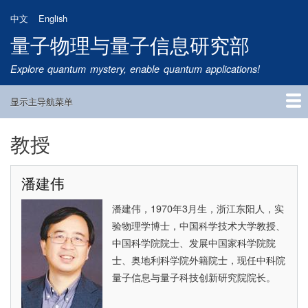
跳
中文
English
转
量子物理与量子信息研究部
到
主
Explore quantum mystery, enable quantum applications!
要
内
显示主导航菜单
容
Main
Navigation
教授
首页
研究方向
量子卫星
团队成员
新闻动态
研究进展
学术报告
论文发表
公告通知
招生信息
相关链接
潘建伟
潘建伟，
1970
年
3
月生，浙江东阳人，实
验物理学博士，中国科学技术大学教授、
中国科学院院士、发展中国家科学院院
士、奥地利科学院外籍院士，现任中科院
量子信息与量子科技创新研究院院长。