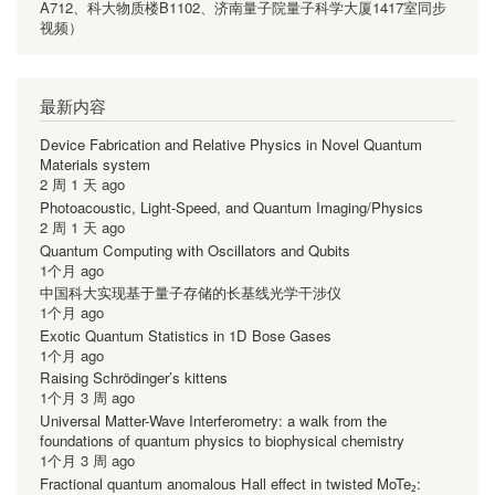
A712、科大物质楼B1102、济南量子院量子科学大厦1417室同步
视频）
最新内容
Device Fabrication and Relative Physics in Novel Quantum
Materials system
2 周 1 天 ago
Photoacoustic, Light-Speed, and Quantum Imaging/Physics
2 周 1 天 ago
Quantum Computing with Oscillators and Qubits
1个月 ago
中国科大实现基于量子存储的长基线光学干涉仪
1个月 ago
Exotic Quantum Statistics in 1D Bose Gases
1个月 ago
Raising Schrödinger’s kittens
1个月 3 周 ago
Universal Matter-Wave Interferometry: a walk from the
foundations of quantum physics to biophysical chemistry
1个月 3 周 ago
Fractional quantum anomalous Hall effect in twisted MoTe₂: