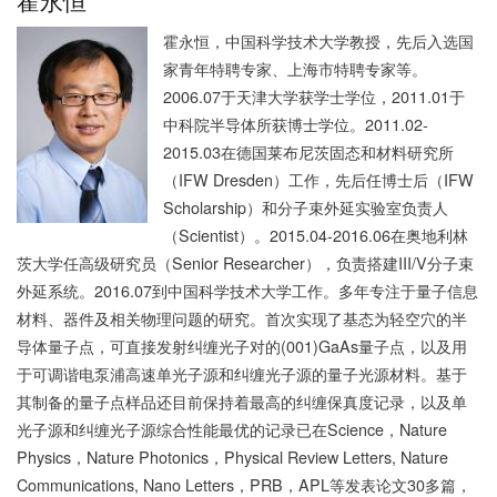
霍永恒
霍永恒，中国科学技术大学教授，先后入选国
家青年特聘专家、上海市特聘专家等。
2006.07于天津大学获学士学位，2011.01于
中科院半导体所获博士学位。2011.02-
2015.03在德国莱布尼茨固态和材料研究所
（IFW Dresden）工作，先后任博士后（IFW
Scholarship）和分子束外延实验室负责人
（Scientist）。2015.04-2016.06在奥地利林
茨大学任高级研究员（Senior Researcher），负责搭建III/V分子束
外延系统。2016.07到中国科学技术大学工作。多年专注于量子信息
材料、器件及相关物理问题的研究。首次实现了基态为轻空穴的半
导体量子点，可直接发射纠缠光子对的(001)GaAs量子点，以及用
于可调谐电泵浦高速单光子源和纠缠光子源的量子光源材料。基于
其制备的量子点样品还目前保持着最高的纠缠保真度记录，以及单
光子源和纠缠光子源综合性能最优的记录已在Science，Nature
Physics，Nature Photonics，Physical Review Letters, Nature
Communications, Nano Letters，PRB，APL等发表论文30多篇，