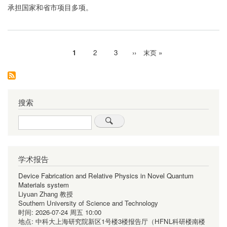
承担国家和省市项目多项。
当
1
Page
2
Page
3
下
››
末
末页 »
分
前
一
页
页
页
页
搜索
Search
学术报告
Device Fabrication and Relative Physics in Novel Quantum
Materials system
Liyuan Zhang 教授
Southern University of Science and Technology
时间:
2026-07-24 周五 10:00
地点:
中科大上海研究院新区1号楼3楼报告厅（HFNL科研楼南楼