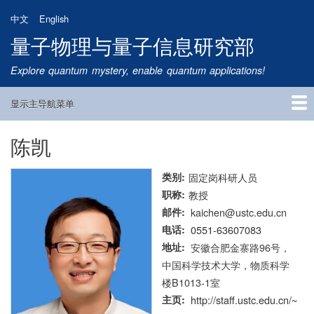
跳
中文
English
转
量子物理与量子信息研究部
到
主
Explore quantum mystery, enable quantum applications!
要
内
显示主导航菜单
容
Main
Navigation
陈凯
首页
研究方向
量子卫星
团队成员
新闻动态
研究进展
学术报告
论文发表
公告通知
招生信息
相关链接
类别
固定岗科研人员
职称
教授
邮件
kaichen@ustc.edu.cn
电话
0551-63607083
地址
安徽合肥金寨路96号，
中国科学技术大学，物质科学
楼B1013-1室
主页
http://staff.ustc.edu.cn/~