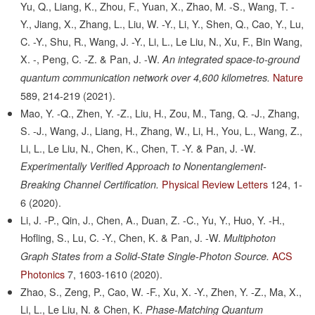
Yu, Q., Liang, K., Zhou, F., Yuan, X., Zhao, M. -S., Wang, T. -
Y., Jiang, X., Zhang, L., Liu, W. -Y., Li, Y., Shen, Q., Cao, Y., Lu,
C. -Y., Shu, R., Wang, J. -Y., Li, L., Le Liu, N., Xu, F., Bin Wang,
X. -, Peng, C. -Z. & Pan, J. -W.
An integrated space-to-ground
Nature
quantum communication network over 4,600 kilometres.
589,
214-219
(2021).
Mao, Y. -Q., Zhen, Y. -Z., Liu, H., Zou, M., Tang, Q. -J., Zhang,
S. -J., Wang, J., Liang, H., Zhang, W., Li, H., You, L., Wang, Z.,
Li, L., Le Liu, N., Chen, K., Chen, T. -Y. & Pan, J. -W.
Experimentally Verified Approach to Nonentanglement-
Physical Review Letters
124,
1-
Breaking Channel Certification.
6
(2020).
Li, J. -P., Qin, J., Chen, A., Duan, Z. -C., Yu, Y., Huo, Y. -H.,
Hofling, S., Lu, C. -Y., Chen, K. & Pan, J. -W.
Multiphoton
ACS
Graph States from a Solid-State Single-Photon Source.
Photonics
7,
1603-1610
(2020).
Zhao, S., Zeng, P., Cao, W. -F., Xu, X. -Y., Zhen, Y. -Z., Ma, X.,
Li, L., Le Liu, N. & Chen, K.
Phase-Matching Quantum