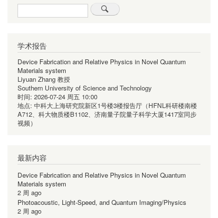
Search
学术报告
Device Fabrication and Relative Physics in Novel Quantum
Materials system
Liyuan Zhang 教授
Southern University of Science and Technology
时间:
2026-07-24 周五 10:00
地点:
中科大上海研究院新区1号楼3楼报告厅（HFNL科研楼南楼
A712、科大物质楼B1102、济南量子院量子科学大厦1417室同步
视频）
最新内容
Device Fabrication and Relative Physics in Novel Quantum
Materials system
2 周 ago
Photoacoustic, Light-Speed, and Quantum Imaging/Physics
2 周 ago