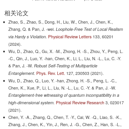
相关论文
Zhao, S., Zhao, S., Dong, H., Liu, W., Chen, J., Chen, K.,
Zhang, Q. & Pan, J. -wei.
Loophole-Free Test of Local Realism
Physical Review Letters
133,
60201
via Hardy s Violation.
(2024).
Wu, D., Zhao, Q., Gu, X. -M., Zhong, H. -S., Zhou, Y., Peng, L.
-C., Qin, J., Luo, Y. -han, Chen, K., Li, L., Liu, N. -L., Lu, C. -Y.
& Pan, J. -W.
Robust Self-Testing of Multiparticle
Phys. Rev. Lett.
127,
230503
(2021).
Entanglement.
Wu, D., Zhao, Q., Luo, Y. -han, Zhong, H. -S., Peng, L. -C.,
Chen, K., Xue, P., Li, L., Liu, N. -L., Lu, C. -Y. & Pan, J. -W.
Entanglement-free witnessing of quantum incompatibility in a
Physical Review Research
3,
023017
high-dimensional system.
(2021).
Chen, Y. -A., Zhang, Q., Chen, T. -Y., Cai, W. -Q., Liao, S. -K.,
Zhang, J., Chen, K., Yin, J., Ren, J. -G., Chen, Z., Han, S. -L.,