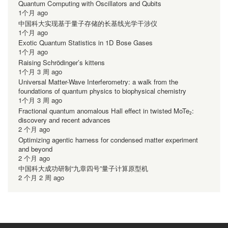
Quantum Computing with Oscillators and Qubits
1个月 ago
中国科大实现基于量子存储的长基线光学干涉仪
1个月 ago
Exotic Quantum Statistics in 1D Bose Gases
1个月 ago
Raising Schrödinger’s kittens
1个月 3 周 ago
Universal Matter-Wave Interferometry: a walk from the
foundations of quantum physics to biophysical chemistry
1个月 3 周 ago
Fractional quantum anomalous Hall effect in twisted MoTe₂:
discovery and recent advances
2 个月 ago
Optimizing agentic harness for condensed matter experiment
and beyond
2 个月 ago
中国科大成功研制“九章四号”量子计算原型机
2 个月 2 周 ago