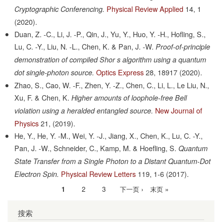
Physical Review Applied
14,
1
Cryptographic Conferencing.
(2020).
Duan, Z. -C., Li, J. -P., Qin, J., Yu, Y., Huo, Y. -H., Hofling, S.,
Lu, C. -Y., Liu, N. -L., Chen, K. & Pan, J. -W.
Proof-of-principle
demonstration of compiled Shor s algorithm using a quantum
Optics Express
28,
18917
(2020).
dot single-photon source.
Zhao, S., Cao, W. -F., Zhen, Y. -Z., Chen, C., Li, L., Le Liu, N.,
Xu, F. & Chen, K.
Higher amounts of loophole-free Bell
New Journal of
violation using a heralded entangled source.
Physics
21,
(2019).
He, Y., He, Y. -M., Wei, Y. -J., Jiang, X., Chen, K., Lu, C. -Y.,
Pan, J. -W., Schneider, C., Kamp, M. & Hoefling, S.
Quantum
State Transfer from a Single Photon to a Distant Quantum-Dot
Physical Review Letters
119,
1-6
(2017).
Electron Spin.
当
1
Page
2
Page
3
下
下一页 ›
末
末页 »
分
前
一
页
页
搜索
页
页