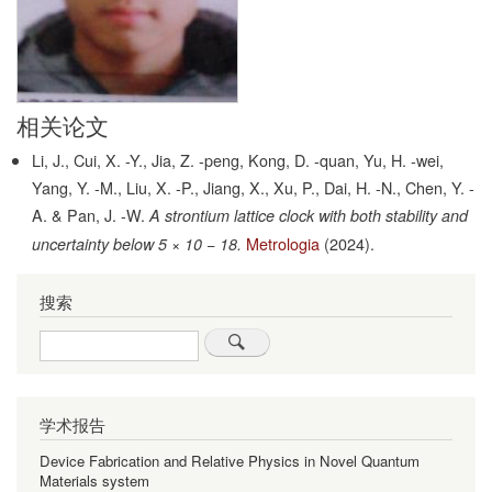
相关论文
Li, J., Cui, X. -Y., Jia, Z. -peng, Kong, D. -quan, Yu, H. -wei,
Yang, Y. -M., Liu, X. -P., Jiang, X., Xu, P., Dai, H. -N., Chen, Y. -
A. & Pan, J. -W.
A strontium lattice clock with both stability and
Metrologia
(2024).
uncertainty below 5 × 10 − 18.
搜索
Search
学术报告
Device Fabrication and Relative Physics in Novel Quantum
Materials system