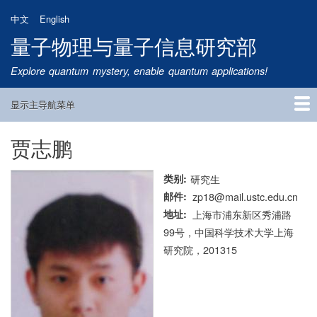
跳
中文
English
转
量子物理与量子信息研究部
到
主
Explore quantum mystery, enable quantum applications!
要
内
显示主导航菜单
容
Main
Navigation
贾志鹏
首页
研究方向
量子卫星
团队成员
新闻动态
研究进展
学术报告
论文发表
公告通知
招生信息
相关链接
类别
研究生
邮件
zp18@mail.ustc.edu.cn
地址
上海市浦东新区秀浦路
99号，中国科学技术大学上海
研究院，201315