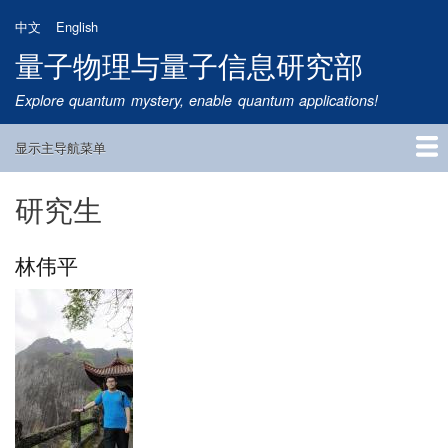
跳
中文
English
转
量子物理与量子信息研究部
到
主
Explore quantum mystery, enable quantum applications!
要
内
显示主导航菜单
容
Main
Navigation
研究生
首页
研究方向
量子卫星
团队成员
新闻动态
研究进展
学术报告
论文发表
公告通知
招生信息
相关链接
林伟平