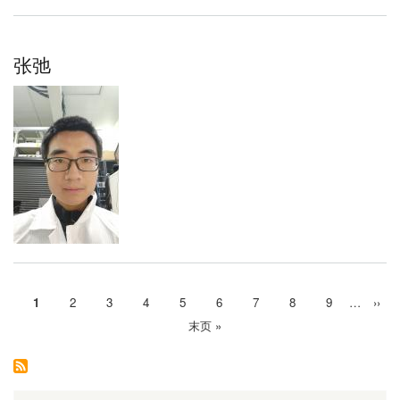
张弛
当
1
Page
2
Page
3
Page
4
Page
5
Page
6
Page
7
Page
8
Page
9
…
下
››
分
前
一
末
末页 »
页
页
页
页