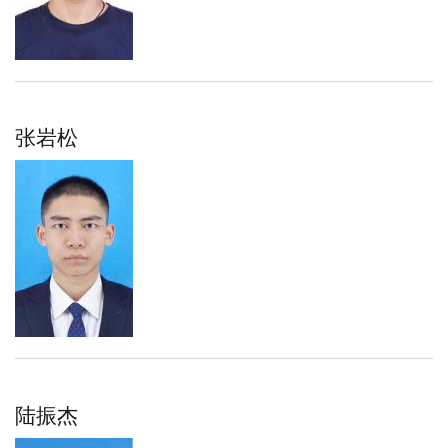
张岩松
陆振杰