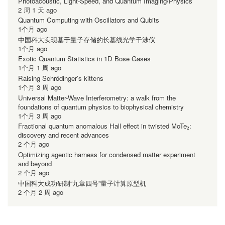
Photoacoustic, Light-Speed, and Quantum Imaging/Physics
2 周 1 天 ago
Quantum Computing with Oscillators and Qubits
1个月 ago
中国科大实现基于量子存储的长基线光学干涉仪
1个月 ago
Exotic Quantum Statistics in 1D Bose Gases
1个月 1 周 ago
Raising Schrödinger’s kittens
1个月 3 周 ago
Universal Matter-Wave Interferometry: a walk from the
foundations of quantum physics to biophysical chemistry
1个月 3 周 ago
Fractional quantum anomalous Hall effect in twisted MoTe₂:
discovery and recent advances
2 个月 ago
Optimizing agentic harness for condensed matter experiment
and beyond
2 个月 ago
中国科大成功研制“九章四号”量子计算原型机
2 个月 2 周 ago