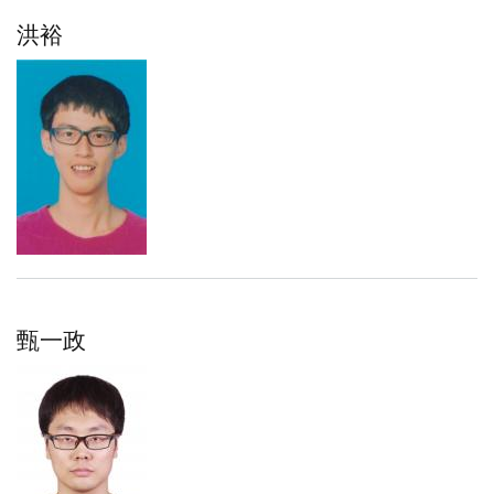
洪裕
甄一政