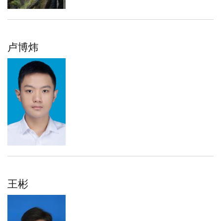
卢博炜
王彬