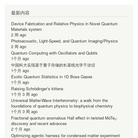
最新内容
Device Fabrication and Relative Physics in Novel Quantum
Materials system
2 周 ago
Photoacoustic, Light-Speed, and Quantum Imaging/Physics
2 周 ago
Quantum Computing with Oscillators and Qubits
1个月 ago
中国科大实现基于量子存储的长基线光学干涉仪
1个月 ago
Exotic Quantum Statistics in 1D Bose Gases
1个月 ago
Raising Schrödinger’s kittens
1个月 3 周 ago
Universal Matter-Wave Interferometry: a walk from the
foundations of quantum physics to biophysical chemistry
1个月 3 周 ago
Fractional quantum anomalous Hall effect in twisted MoTe₂:
discovery and recent advances
2 个月 ago
Optimizing agentic harness for condensed matter experiment