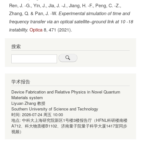
Ren, J. -G., Yin, J., Jia, J. -J., Jiang, H. -F., Peng, C. -Z.,
Zhang, Q. & Pan, J. -W.
Experimental simulation of time and
frequency transfer via an optical satellite–ground link at 10 -18
Optica
8,
471
(2021).
instability.
搜索
Search
学术报告
Device Fabrication and Relative Physics in Novel Quantum
Materials system
Liyuan Zhang 教授
Southern University of Science and Technology
时间:
2026-07-24 周五 10:00
地点:
中科大上海研究院新区1号楼3楼报告厅（HFNL科研楼南楼
A712、科大物质楼B1102、济南量子院量子科学大厦1417室同步
视频）