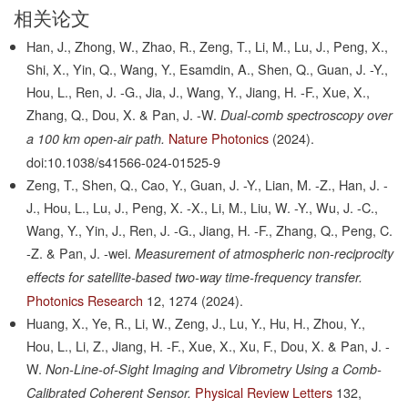
相关论文
Han, J., Zhong, W., Zhao, R., Zeng, T., Li, M., Lu, J., Peng, X.,
Shi, X., Yin, Q., Wang, Y., Esamdin, A., Shen, Q., Guan, J. -Y.,
Hou, L., Ren, J. -G., Jia, J., Wang, Y., Jiang, H. -F., Xue, X.,
Zhang, Q., Dou, X. & Pan, J. -W.
Dual-comb spectroscopy over
Nature Photonics
(2024).
a 100 km open-air path.
doi:10.1038/s41566-024-01525-9
Zeng, T., Shen, Q., Cao, Y., Guan, J. -Y., Lian, M. -Z., Han, J. -
J., Hou, L., Lu, J., Peng, X. -X., Li, M., Liu, W. -Y., Wu, J. -C.,
Wang, Y., Yin, J., Ren, J. -G., Jiang, H. -F., Zhang, Q., Peng, C.
-Z. & Pan, J. -wei.
Measurement of atmospheric non-reciprocity
effects for satellite-based two-way time-frequency transfer.
Photonics Research
12,
1274
(2024).
Huang, X., Ye, R., Li, W., Zeng, J., Lu, Y., Hu, H., Zhou, Y.,
Hou, L., Li, Z., Jiang, H. -F., Xue, X., Xu, F., Dou, X. & Pan, J. -
W.
Non-Line-of-Sight Imaging and Vibrometry Using a Comb-
Physical Review Letters
132,
Calibrated Coherent Sensor.