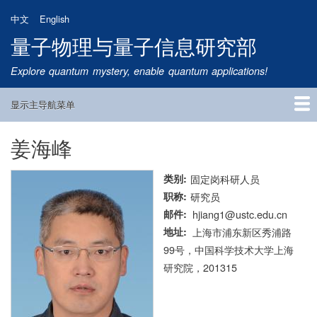
跳
中文
English
转
量子物理与量子信息研究部
到
主
Explore quantum mystery, enable quantum applications!
要
内
显示主导航菜单
容
Main
Navigation
姜海峰
首页
研究方向
量子卫星
团队成员
新闻动态
研究进展
学术报告
论文发表
公告通知
招生信息
相关链接
类别
固定岗科研人员
职称
研究员
邮件
hjiang1@ustc.edu.cn
地址
上海市浦东新区秀浦路
99号，中国科学技术大学上海
研究院，201315