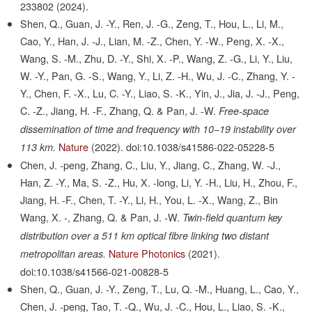
233802
(2024).
Shen, Q., Guan, J. -Y., Ren, J. -G., Zeng, T., Hou, L., Li, M.,
Cao, Y., Han, J. -J., Lian, M. -Z., Chen, Y. -W., Peng, X. -X.,
Wang, S. -M., Zhu, D. -Y., Shi, X. -P., Wang, Z. -G., Li, Y., Liu,
W. -Y., Pan, G. -S., Wang, Y., Li, Z. -H., Wu, J. -C., Zhang, Y. -
Y., Chen, F. -X., Lu, C. -Y., Liao, S. -K., Yin, J., Jia, J. -J., Peng,
C. -Z., Jiang, H. -F., Zhang, Q. & Pan, J. -W.
Free-space
dissemination of time and frequency with 10−19 instability over
Nature
(2022).
doi:10.1038/s41586-022-05228-5
113 km.
Chen, J. -peng, Zhang, C., Liu, Y., Jiang, C., Zhang, W. -J.,
Han, Z. -Y., Ma, S. -Z., Hu, X. -long, Li, Y. -H., Liu, H., Zhou, F.,
Jiang, H. -F., Chen, T. -Y., Li, H., You, L. -X., Wang, Z., Bin
Wang, X. -, Zhang, Q. & Pan, J. -W.
Twin-field quantum key
distribution over a 511 km optical fibre linking two distant
Nature Photonics
(2021).
metropolitan areas.
doi:10.1038/s41566-021-00828-5
Shen, Q., Guan, J. -Y., Zeng, T., Lu, Q. -M., Huang, L., Cao, Y.,
Chen, J. -peng, Tao, T. -Q., Wu, J. -C., Hou, L., Liao, S. -K.,