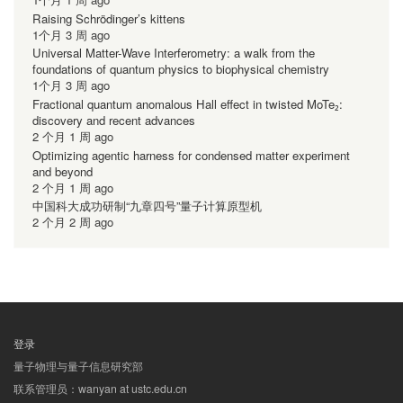
Raising Schrödinger’s kittens
1个月 3 周 ago
Universal Matter-Wave Interferometry: a walk from the
foundations of quantum physics to biophysical chemistry
1个月 3 周 ago
Fractional quantum anomalous Hall effect in twisted MoTe₂:
discovery and recent advances
2 个月 1 周 ago
Optimizing agentic harness for condensed matter experiment
and beyond
2 个月 1 周 ago
中国科大成功研制“九章四号”量子计算原型机
2 个月 2 周 ago
登录
用
量子物理与量子信息研究部
户
联系管理员：wanyan at ustc.edu.cn
帐