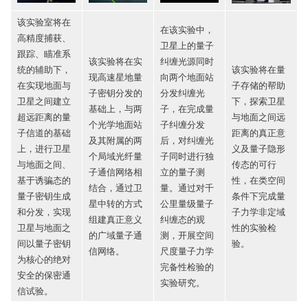
该实验室将在
在该实验中，
高精度捕获、
卫星上的量子
跟踪、瞄准系
该实验将在实
纠缠光源同时
统的辅助下，
该实验将在量
现高速星地量
向两个地面站
在实现地面与
子存储的帮助
子密钥分发的
分发纠缠光
卫星之间建立
下，探索卫星
基础上，与两
子，在完成量
超远距离的量
与地面之间远
个光学地面站
子纠缠分发
子信道的基础
距离的真正意
及其附属的两
后，对纠缠光
上，进行卫星
义及量子隐形
个局域光纤量
子同时进行独
与地面之间、
传态的可行
子通信网络相
立的量子测
基于诱骗态的
性，在类空间
结合，通过卫
量。通过对千
量子密钥生成
条件下完成量
星中转的方式
公里量级量子
和分发，实现
子力学非定域
组建真正意义
纠缠态的观
卫星与地面之
性的实验检
的广域量子通
测，开展空间
间以量子密钥
验。
信网络。
尺度量子力学
为核心的绝对
完备性检验的
安全的保密通
实验研究。
信试验。