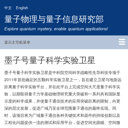
跳
中文
English
转
量子物理与量子信息研究部
到
主
Explore quantum mystery, enable quantum applications!
要
内
显示主导航菜单
容
Main
Navigation
墨子号量子科学实验卫星
首页
研究方向
量子卫星
团队成员
新闻动态
研究进展
学术报告
论文发表
公告通知
招生信息
相关链接
墨子号量子科学实验卫星是中科院空间科学战略性先导科技专项于
2011年首批确定的五颗科学实验卫星之一，旨在建立卫星与地面远
距离量子科学实验平台，并在此平台上完成空间大尺度量子科学实
验，以期取得量子力学基础物理研究重大突破和一系列具有国际显
示度的科学成果，并使量子通信技术的应用突破距离的限制，向更
深的层次发展，促进广域乃至全球范围量子通信的最终实现。同
时，该项目将为广域量子通信各种关键技术和器件的持续创新以及
工程化问题提供一流的测试和应用平台，促进空间光跟瞄、空间微