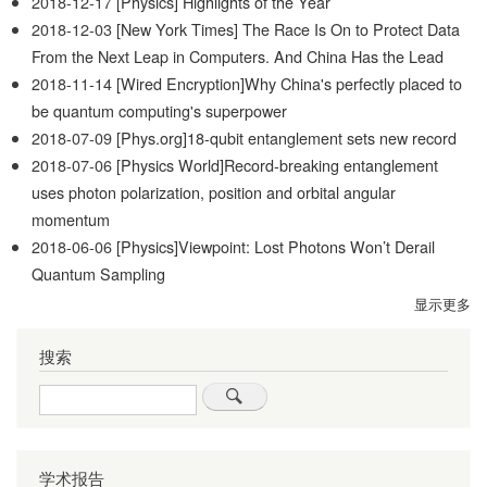
2018-12-17
[Physics] Highlights of the Year
2018-12-03
[New York Times] The Race Is On to Protect Data
From the Next Leap in Computers. And China Has the Lead
2018-11-14
[Wired Encryption]Why China's perfectly placed to
be quantum computing's superpower
2018-07-09
[Phys.org]18-qubit entanglement sets new record
2018-07-06
[Physics World]Record-breaking entanglement
uses photon polarization, position and orbital angular
momentum
2018-06-06
[Physics]Viewpoint: Lost Photons Won’t Derail
Quantum Sampling
显示更多
搜索
Search
学术报告