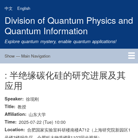
Skip
中文
English
to
Division of Quantum Physics and
main
content
Quantum Information
Explore quantum mystery, enable quantum applications!
Show — Main Navigation
Main
Navigation
: 半绝缘碳化硅的研究进展及其
Home
Research
Quantum Satellite
People
News
Research Progress
Talks
Publications
Notice
Admission
Links
应用
Speaker
徐现刚
Title
教授
Affiliation
山东大学
Time
2025-07-22 (Tue) 10:00
Location
合肥国家实验室科研楼南楼A712（上海研究院新园区1
号楼3楼报告厅、合肥科大物质楼B1102同步视频）