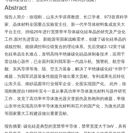
Abstract
报告人简介：徐现刚，山东大学讲席教授、长江学者、973首席科学
家、晶体材料全国重点实验室主任、新一代半导体材料集成攻关大
平台主任。持续25年进行宽禁带半导体碳化硅单晶的研究及产业化
工作,面对先进雷达、新能源等国家战略需求，创建了碳化硅单晶的
成核控制、能级调控和位错复合的理论体系。先后突破2-12英寸碳
化硅单晶生长难点，发明高纯半绝缘碳化硅晶体制备技术，应用于
雷达核心器件，已全面列装到我军新一代战斗机、预警机、航空母
舰、东风导弹等海、陆、空主力装备，解决了半绝缘碳化硅“卡脖子”
难题，为我军武器装备性能提升做出重大贡献。专利成果先后转化
山东天岳、南砂晶圆等行业领军企业，全面实现国产化。 此外，徐
现刚教授自1989年至今一直从事高功率半导体激光材料与器件研究
工作，攻克了高功率半导体激光器灾变损伤及热饱和的难题，率领
山东华光实现高功率半导体激光材料和芯片的国产化，为激光武器
等国家重大工程建设做出重要贡献。
报告摘要: 碳化硅是典型的宽禁带半导体，禁带宽度大于3eV，具有