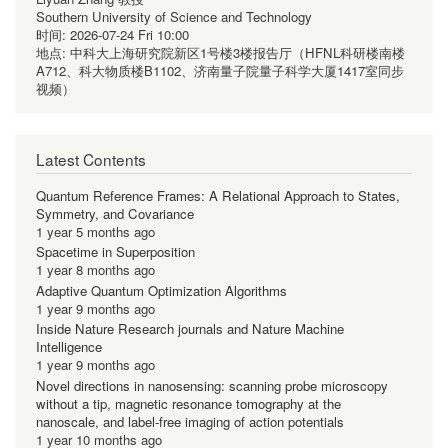
Southern University of Science and Technology
时间:
2026-07-24 Fri 10:00
地点:
中科大上海研究院新区1号楼3楼报告厅（HFNL科研楼南楼
A712、科大物质楼B1102、济南量子院量子科学大厦1417室同步
视频）
Latest Contents
Quantum Reference Frames: A Relational Approach to States,
Symmetry, and Covariance
1 year 5 months ago
Spacetime in Superposition
1 year 8 months ago
Adaptive Quantum Optimization Algorithms
1 year 9 months ago
Inside Nature Research journals and Nature Machine
Intelligence
1 year 9 months ago
Novel directions in nanosensing: scanning probe microscopy
without a tip, magnetic resonance tomography at the
nanoscale, and label-free imaging of action potentials
1 year 10 months ago