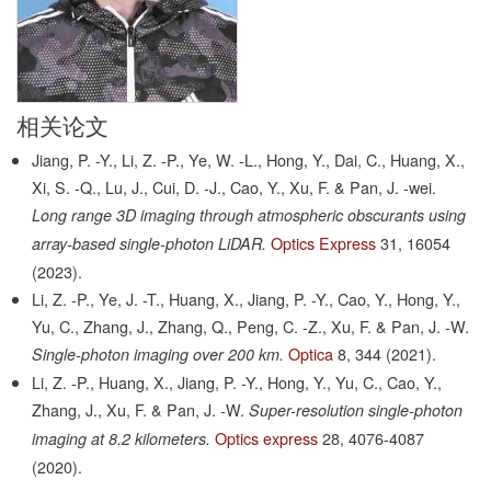
相关论文
Jiang, P. -Y., Li, Z. -P., Ye, W. -L., Hong, Y., Dai, C., Huang, X.,
Xi, S. -Q., Lu, J., Cui, D. -J., Cao, Y., Xu, F. & Pan, J. -wei.
Long range 3D imaging through atmospheric obscurants using
Optics Express
31,
16054
array-based single-photon LiDAR.
(2023).
Li, Z. -P., Ye, J. -T., Huang, X., Jiang, P. -Y., Cao, Y., Hong, Y.,
Yu, C., Zhang, J., Zhang, Q., Peng, C. -Z., Xu, F. & Pan, J. -W.
Optica
8,
344
(2021).
Single-photon imaging over 200 km.
Li, Z. -P., Huang, X., Jiang, P. -Y., Hong, Y., Yu, C., Cao, Y.,
Zhang, J., Xu, F. & Pan, J. -W.
Super-resolution single-photon
Optics express
28,
4076-4087
imaging at 8.2 kilometers.
(2020).