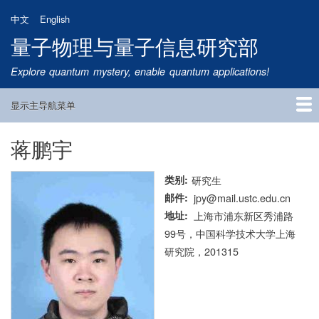
跳
中文
English
转
量子物理与量子信息研究部
到
主
Explore quantum mystery, enable quantum applications!
要
内
显示主导航菜单
容
Main
Navigation
蒋鹏宇
首页
研究方向
量子卫星
团队成员
新闻动态
研究进展
学术报告
论文发表
公告通知
招生信息
相关链接
类别
研究生
邮件
jpy@mail.ustc.edu.cn
地址
上海市浦东新区秀浦路
99号，中国科学技术大学上海
研究院，201315