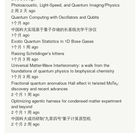
Photoacoustic, Light-Speed, and Quantum Imaging/Physics
2 周 2 天 ago
Quantum Computing with Oscillators and Qubits
1个月 ago
中国科大实现基于量子存储的长基线光学干涉仪
1个月 ago
Exotic Quantum Statistics in 1D Bose Gases
1个月 1 周 ago
Raising Schrödinger’s kittens
1个月 3 周 ago
Universal Matter-Wave Interferometry: a walk from the
foundations of quantum physics to biophysical chemistry
1个月 3 周 ago
Fractional quantum anomalous Hall effect in twisted MoTe₂:
discovery and recent advances
2 个月 1 周 ago
Optimizing agentic harness for condensed matter experiment
and beyond
2 个月 1 周 ago
中国科大成功研制“九章四号”量子计算原型机
2 个月 2 周 ago