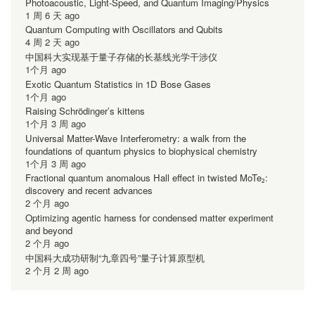
Photoacoustic, Light-Speed, and Quantum Imaging/Physics
1 周 6 天 ago
Quantum Computing with Oscillators and Qubits
4 周 2 天 ago
中国科大实现基于量子存储的长基线光学干涉仪
1个月 ago
Exotic Quantum Statistics in 1D Bose Gases
1个月 ago
Raising Schrödinger’s kittens
1个月 3 周 ago
Universal Matter-Wave Interferometry: a walk from the
foundations of quantum physics to biophysical chemistry
1个月 3 周 ago
Fractional quantum anomalous Hall effect in twisted MoTe₂:
discovery and recent advances
2 个月 ago
Optimizing agentic harness for condensed matter experiment
and beyond
2 个月 ago
中国科大成功研制“九章四号”量子计算原型机
2 个月 2 周 ago