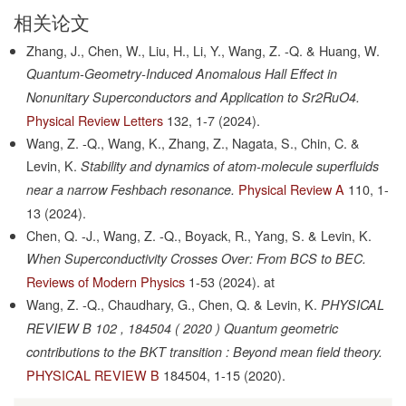
相关论文
Zhang, J., Chen, W., Liu, H., Li, Y., Wang, Z. -Q. & Huang, W.
Quantum-Geometry-Induced Anomalous Hall Effect in
Nonunitary Superconductors and Application to Sr2RuO4.
Physical Review Letters
132,
1-7
(2024).
Wang, Z. -Q., Wang, K., Zhang, Z., Nagata, S., Chin, C. &
Levin, K.
Stability and dynamics of atom-molecule superfluids
Physical Review A
110,
1-
near a narrow Feshbach resonance.
13
(2024).
Chen, Q. -J., Wang, Z. -Q., Boyack, R., Yang, S. & Levin, K.
When Superconductivity Crosses Over: From BCS to BEC.
Reviews of Modern Physics
1-53
(2024).
at
Wang, Z. -Q., Chaudhary, G., Chen, Q. & Levin, K.
PHYSICAL
REVIEW B 102 , 184504 ( 2020 ) Quantum geometric
contributions to the BKT transition : Beyond mean field theory.
PHYSICAL REVIEW B
184504,
1-15
(2020).