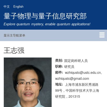
跳
中文
English
转
量子物理与量子信息研究部
到
主
Explore quantum mystery, enable quantum applications!
要
内
显示主导航菜单
容
Main
Navigation
王志强
首页
研究方向
量子卫星
团队成员
新闻动态
研究进展
学术报告
论文发表
公告通知
招生信息
相关链接
类别
固定岗科研人员
职称
研究员
邮件
wzhiqustc@ustc.edu.cn,
wzhiqustc@gmail.com
地址
上海市浦东新区秀浦路
99号，中国科学技术大学上海
研究院，201315