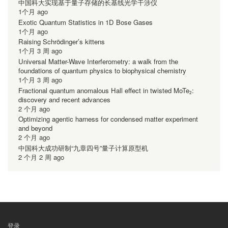
中国科大实现基于量子存储的长基线光学干涉仪
1个月 ago
Exotic Quantum Statistics in 1D Bose Gases
1个月 ago
Raising Schrödinger’s kittens
1个月 3 周 ago
Universal Matter-Wave Interferometry: a walk from the
foundations of quantum physics to biophysical chemistry
1个月 3 周 ago
Fractional quantum anomalous Hall effect in twisted MoTe₂:
discovery and recent advances
2 个月 ago
Optimizing agentic harness for condensed matter experiment
and beyond
2 个月 ago
中国科大成功研制“九章四号”量子计算原型机
2 个月 2 周 ago
登录