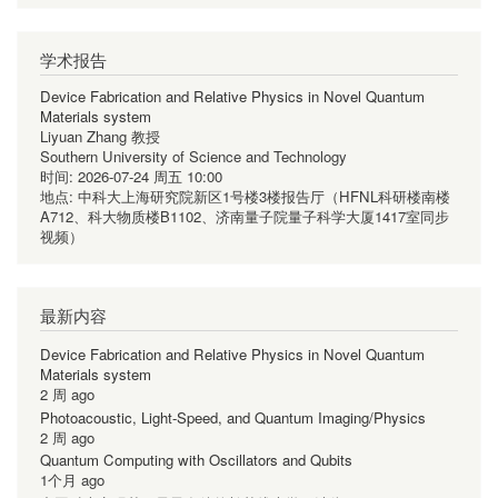
学术报告
Device Fabrication and Relative Physics in Novel Quantum
Materials system
Liyuan Zhang 教授
Southern University of Science and Technology
时间:
2026-07-24 周五 10:00
地点:
中科大上海研究院新区1号楼3楼报告厅（HFNL科研楼南楼
A712、科大物质楼B1102、济南量子院量子科学大厦1417室同步
视频）
最新内容
Device Fabrication and Relative Physics in Novel Quantum
Materials system
2 周 ago
Photoacoustic, Light-Speed, and Quantum Imaging/Physics
2 周 ago
Quantum Computing with Oscillators and Qubits
1个月 ago