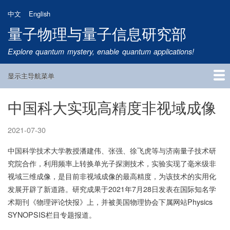
跳
中文
English
转
量子物理与量子信息研究部
到
主
Explore quantum mystery, enable quantum applications!
要
内
显示主导航菜单
容
Main
Navigation
中国科大实现高精度非视域成像
首页
研究方向
量子卫星
团队成员
新闻动态
研究进展
学术报告
论文发表
公告通知
招生信息
相关链接
2021-07-30
中国科学技术大学教授潘建伟、张强、徐飞虎等与济南量子技术研
究院合作，利用频率上转换单光子探测技术，实验实现了毫米级非
视域三维成像，是目前非视域成像的最高精度，为该技术的实用化
发展开辟了新道路。研究成果于2021年7月28日发表在国际知名学
术期刊《物理评论快报》上，并被美国物理协会下属网站Physics
SYNOPSIS栏目专题报道。