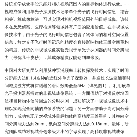
传统光学成像手段只能对相机视场范围内的目标物体进行成像。非
视域成像利用单光子探测技术记录单个光子的飞行时间信息，结合
相关计算成像算法，可以实现对相机视场范围外的目标成像。该技
术在反恐侦察、医疗检测等领域具有广泛的应用价值。在非视域成
像技术中，由于光子的飞行时间信息包含了物体间的相对空间位置
信息，故对光子飞行时间记录的精度会直接影响物体三维空间重构
的精度。传统的非视域成像实验受限于单光子探测器的时间分辨能
力（最优几十皮秒），其成像精度仅能达到厘米级。
中国科大研究团队利用脉冲泵浦频率上转换探测技术，实现了时间
分辨能力达到1.4皮秒的近红外单光子探测器，并通过长波泵浦和时
间域滤波方式将探测器的暗计数降低至5Hz（详见图1）。利用该单
光子探测器所搭建的非视域成像系统，一方面借助于对漫反射墙回
波和目标物体信号回波的分时探测，成功解决了非视域成像技术中
难以实现完全同轴的成像系统的问题；另一方面借助于高时间分辨
能力，成功实现了对视域外目标物体的高精度三维重构，其横向空
间分辨能力达到2mm，纵向空间分辨能力达到0.18mm。最终，研
究团队成功对视域外毫米级大小的字母实现了高精度非视域成像