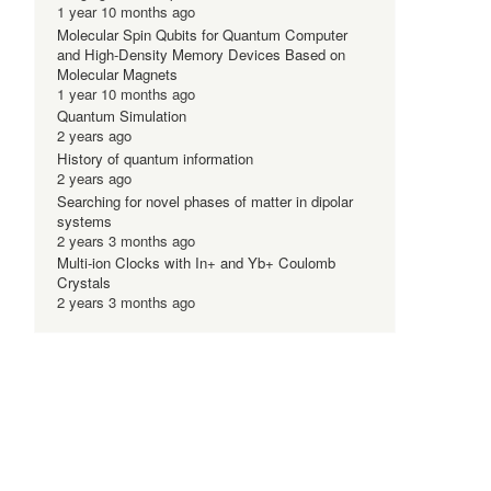
1 year 10 months ago
Molecular Spin Qubits for Quantum Computer
and High-Density Memory Devices Based on
Molecular Magnets
1 year 10 months ago
Quantum Simulation
2 years ago
History of quantum information
2 years ago
Searching for novel phases of matter in dipolar
systems
2 years 3 months ago
Multi-ion Clocks with In+ and Yb+ Coulomb
Crystals
2 years 3 months ago