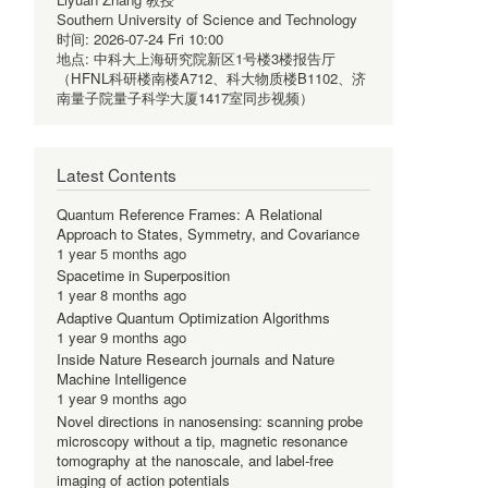
Southern University of Science and Technology
时间:
2026-07-24 Fri 10:00
地点:
中科大上海研究院新区1号楼3楼报告厅
（HFNL科研楼南楼A712、科大物质楼B1102、济
南量子院量子科学大厦1417室同步视频）
Latest Contents
Quantum Reference Frames: A Relational
Approach to States, Symmetry, and Covariance
1 year 5 months ago
Spacetime in Superposition
1 year 8 months ago
Adaptive Quantum Optimization Algorithms
1 year 9 months ago
Inside Nature Research journals and Nature
Machine Intelligence
1 year 9 months ago
Novel directions in nanosensing: scanning probe
microscopy without a tip, magnetic resonance
tomography at the nanoscale, and label-free
imaging of action potentials