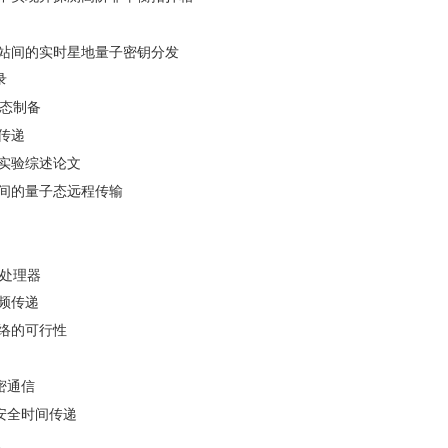
站间的实时星地量子密钥分发
录
缠态制备
传递
实验综述论文
之间的量子态远程传输
算处理器
频传递
络的可行性
密通信
安全时间传递
展