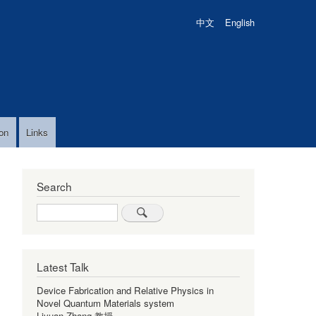
中文
English
on
Links
Search
Search
Latest Talk
Device Fabrication and Relative Physics in
Novel Quantum Materials system
Liyuan Zhang 教授