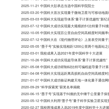
2025-11-21
中国科大彭承志当选中国科学院院士
2025-03-20
中国科大首次实现量子微纳卫星与可移动地面
2025-03-03
中国科大实现超导体系“量子计算优越性”新纪
2023-07-12
中国科大成功实现最大规模的51比特量子纠
2022-10-05
中国科大实现百公里自由空间高精度时间频率
2022-07-12
中国科大在《现代物理评论》上发表空间量子
2022-05-05
“墨子号”实验实现相距1200公里两个地面站
2022-03-01
我校成果入选2021年度中国科学十大进展
2021-10-26
中国科大成功实现超导体系“量子计算优越性”
2021-05-08
中国科大成功研制62比特可编程超导量子计
2021-04-08
中国科大实现远距离高损耗自由空间高精度时
2021-01-07
中国科大成功验证构建天地一体化量子通信网
2020-09-29
“科学探索奖”获奖名单揭晓
2020-06-15
“墨子号”实现基于纠缠的无中继千公里量子保
2020-05-12
中国科大利用“墨子号”量子科学实验卫星实现
2020-02-27
我校两项成果入选2019年度中国科学十大进