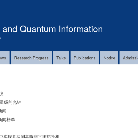
Skip
to
main
s and Quantum Information
content
!
ews
Research Progress
Talks
Publications
Notice
Admissi
仪
​量级的光钟
新闻
新闻榜单
中实现并探测高阶非平衡拓扑相