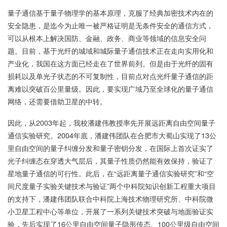
量子通信基于量子物理学的基本原理，克服了经典加密技术内在的
安全隐患，是迄今为止唯一被严格证明是无条件安全的通信方式，
可以从根本上解决国防、金融、政务、商业等领域的信息安全问
题。目前，基于光纤的城域和城际量子通信技术正在走向实用化和
产业化，我国在这方面已经走在了世界前列。但是由于光纤的固有
损耗以及单光子状态的不可复制性，目前点对点光纤量子通信的距
离难以突破百公里量级。因此，要实现广域乃至全球化的量子通信
网络，还需要借助卫星的中转。
因此，从2003年起，我校潘建伟教授率先开展远距离自由空间量子
通信实验研究。2004年底，潘建伟团队在合肥市大蜀山实现了13公
里自由空间的量子纠缠分发和量子密钥分发，在国际上首次证实了
光子纠缠态在穿透大气层后，其量子性质仍然能有效保持，验证了
星地量子通信的可行性。此后，在“远距离量子通信实验研究”和“空
间尺度量子实验关键技术与验证”两个中科院知识创新工程重大项目
的支持下，潘建伟团队联合中科院上海技术物理研究所、中科院微
小卫星工程中心等单位，开展了一系列关键技术突破与地面验证实
验，先后实现了16公里自由空间量子隐形传态、100公里级自由空间