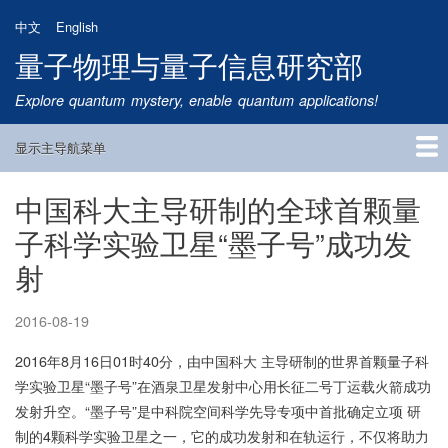
跳
中文
English
转
量子物理与量子信息研究部
到
主
Explore quantum mystery, enable quantum applications!
要
内
显示主导航菜单
容
Main
Navigation
中国科大主导研制的全球首颗量
首页
研究方向
量子卫星
团队成员
新闻动态
研究进展
学术报告
论文发表
公告通知
招生信息
相关链接
子科学实验卫星“墨子号”成功发
射
2016-08-19
2016年8月16日01时40分，由中国科大 主导研制的世界首颗量子科
学实验卫星“墨子号”在酒泉卫星发射中心用长征二号丁运载火箭成功
发射升空。“墨子号”是中科院空间科学先导专项中首批确定立项 研
制的4颗科学实验卫星之一，它的成功发射和在轨运行，不仅将助力