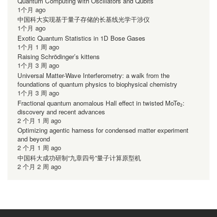
Quantum Computing with Oscillators and Qubits
1个月 ago
中国科大实现基于量子存储的长基线光学干涉仪
1个月 ago
Exotic Quantum Statistics in 1D Bose Gases
1个月 1 周 ago
Raising Schrödinger’s kittens
1个月 3 周 ago
Universal Matter-Wave Interferometry: a walk from the
foundations of quantum physics to biophysical chemistry
1个月 3 周 ago
Fractional quantum anomalous Hall effect in twisted MoTe₂:
discovery and recent advances
2 个月 1 周 ago
Optimizing agentic harness for condensed matter experiment
and beyond
2 个月 1 周 ago
中国科大成功研制“九章四号”量子计算原型机
2 个月 2 周 ago