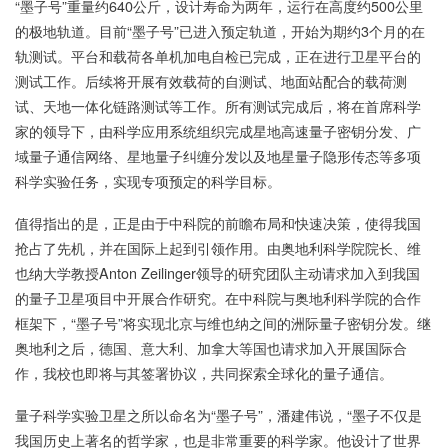
“墨子号”重量约640公斤，设计寿命为两年，运行在高度约500公里
的极地轨道。目前“墨子号”已进入预定轨道，开始为期约3个月的在
轨测试。平台和载荷各单机加电自检已完成，正在进行卫星平台的
测试工作。后续将开展有效载荷的自测试、地面站配合的载荷测
试、天地一体化链路测试等工作。所有测试完成后，将在首席科学
家的领导下，由科学应用系统组织完成星地高速量子密钥分发、广
域量子通信网络、星地量子纠缠分发以及地星量子隐形传态等多项
科学实验任务，实现专项预定的科学目标。
值得指出的是，正是由于中科院的前瞻布局和快速决策，使得我国
抢占了先机，并在国际上起到引领作用。由奥地利科学院院长、维
也纳大学教授Anton Zeilinger领导的研究团队主动请求加入到我国
的量子卫星项目中开展合作研究。在中科院与奥地利科学院的合作
框架下，“墨子号”将实现北京与维也纳之间的洲际量子密钥分发。继
奥地利之后，德国、意大利、加拿大等国也请求加入开展国际合
作，我校也即将与其签署协议，共同探索全球化的量子通信。
量子科学实验卫星之所以命名为“墨子号”，潘建伟说，“墨子不仅是
我国历史上著名的哲学家，也是非常重要的科学家。他设计了世界