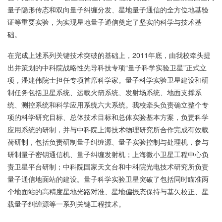
量子隐形传态和双向量子纠缠分发、星地量子通信的全方位地基验
证等重要实验，为实现星地量子通信奠定了坚实的科学与技术基
础。
在完成上述系列关键技术突破的基础上，2011年底，由我校牵头提
出并策划的中科院战略性先导科技专项“量子科学实验卫星”正式立
项，潘建伟院士担任专项首席科学家。量子科学实验卫星建设和研
制任务包括卫星系统、运载火箭系统、发射场系统、地面支撑系
统、测控系统和科学应用系统六大系统。我校牵头负责确立整个专
项的科学研究目标、总体技术目标和总体实验基本方案，负责科学
应用系统的研制，并与中科院上海技术物理研究所合作完成有效载
荷研制，包括负责研制量子纠缠源、量子实验控制与处理机，参与
研制量子密钥通信机、量子纠缠发射机；上海微小卫星工程中心负
责卫星平台研制；中科院国家天文台和中科院光电技术研究所负责
量子通信地面站的建设。量子科学实验卫星突破了包括同时瞄准两
个地面站的高精度星地光路对准、星地偏振态保持与基矢校正、星
载量子纠缠源等一系列关键工程技术。