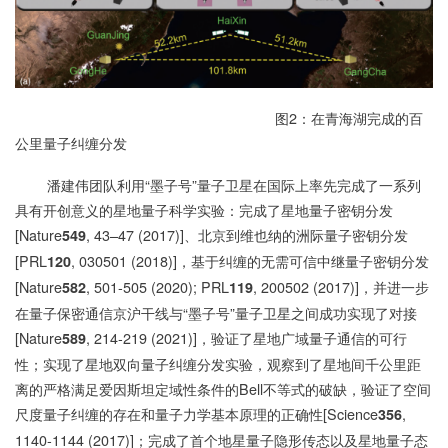
图2：在青海湖完成的百
公里量子纠缠分发
潘建伟团队利用“墨子号”量子卫星在国际上率先完成了一系列
具有开创意义的星地量子科学实验：完成了星地量子密钥分发
[Nature
, 43–47 (2017)]、北京到维也纳的洲际量子密钥分发
549
[PRL
, 030501 (2018)]，基于纠缠的无需可信中继量子密钥分发
120
[Nature
, 501-505 (2020); PRL
, 200502 (2017)]，并进一步
582
119
在量子保密通信京沪干线与“墨子号”量子卫星之间成功实现了对接
[Nature
, 214-219 (2021)]，验证了星地广域量子通信的可行
589
性；实现了星地双向量子纠缠分发实验，观察到了星地间千公里距
离的严格满足爱因斯坦定域性条件的Bell不等式的破缺，验证了空间
尺度量子纠缠的存在和量子力学基本原理的正确性[Science
,
356
1140-1144 (2017)]；完成了首个地星量子隐形传态以及星地量子态