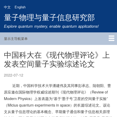
跳
中文
English
转
量子物理与量子信息研究部
到
主
Explore quantum mystery, enable quantum applications!
要
内
显示主导航菜单
容
Main
Navigation
中国科大在《现代物理评论》上
首页
研究方向
量子卫星
团队成员
新闻动态
研究进展
学术报告
论文发表
公告通知
招生信息
相关链接
发表空间量子实验综述论文
2022-07-12
近期，中国科学技术大学潘建伟及其同事彭承志、陆朝阳、曹
原应邀在国际物理学权威综述期刊《现代物理评论》（Review of
Modern Physics）上发表题为“基于‘墨子号’卫星的空间量子实验”
（Micius quantum experiments in space）的长篇综述论文。该论
文从量子信息理论的基本概念、早期量子通信和量子信息相关原理