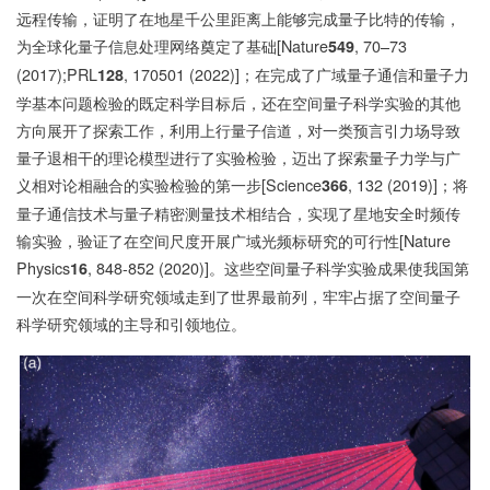
远程传输，证明了在地星千公里距离上能够完成量子比特的传输，
为全球化量子信息处理网络奠定了基础[Nature
, 70–73
549
(2017);PRL
, 170501 (2022)]；在完成了广域量子通信和量子力
128
学基本问题检验的既定科学目标后，还在空间量子科学实验的其他
方向展开了探索工作，利用上行量子信道，对一类预言引力场导致
量子退相干的理论模型进行了实验检验，迈出了探索量子力学与广
义相对论相融合的实验检验的第一步[Science
, 132 (2019)]；将
366
量子通信技术与量子精密测量技术相结合，实现了星地安全时频传
输实验，验证了在空间尺度开展广域光频标研究的可行性[Nature
Physics
, 848-852 (2020)]。这些空间量子科学实验成果使我国第
16
一次在空间科学研究领域走到了世界最前列，牢牢占据了空间量子
科学研究领域的主导和引领地位。