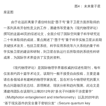
图4： 未来量子星
座蓝图
由于在远距离量子通信特别是“墨子号”量子卫星方面所取得的
一系列具有开创性意义的工作，潘建伟等受邀为《现代物理评论》
撰写的这篇46页的综述论文，全面介绍了国际空间量子科学研究近
二十年来取得的成就，重点阐述了“墨子号”量子科学实验卫星从前期
关键技术攻关，包括卫星系统、科学应用系统等六大系统的量子科
学实验卫星的建设和研制，到卫星在轨运行后所取得的系统性科研
成果，为国际学术界提供了宝贵的资料。
《现代物理评论》是国际物理学界最权威的综述性期刊，每年
仅发表约四十篇学术论文。该期刊一般不接受自由投稿，主要是邀
请在各领域卓有建树的物理学家执笔，旨在对当今物理研究的重大
热点问题做历史总结、原理阐述、现状分析和趋向预测。此论文是
潘建伟团队在该期刊上继2012年的“多光子纠缠和干涉度量学”
（Multiphoton entanglement and interferometry）以及2020年的
“基于现实器件的安全量子密钥分发”（Secure quantum key