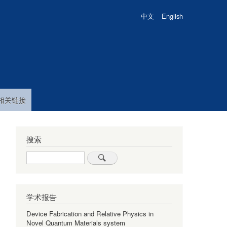
中文
English
相关链接
搜索
Search
学术报告
Device Fabrication and Relative Physics in
Novel Quantum Materials system