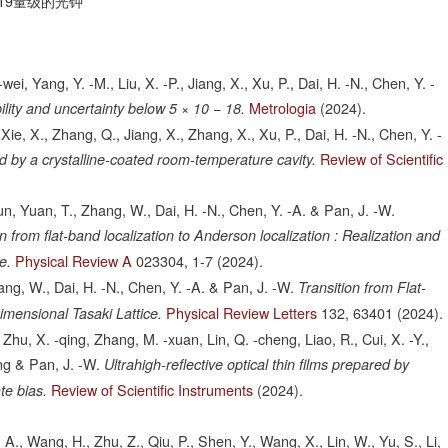
9​量级的光钟
-wei, Yang, Y. -M., Liu, X. -P., Jiang, X., Xu, P., Dai, H. -N., Chen, Y. -
Metrologia
(2024).
bility and uncertainty below 5 × 10 − 18.
Xie, X., Zhang, Q., Jiang, X., Zhang, X., Xu, P., Dai, H. -N., Chen, Y. -
Review of Scientific
ed by a crystalline-coated room-temperature cavity.
 -jun, Yuan, T., Zhang, W., Dai, H. -N., Chen, Y. -A. & Pan, J. -W.
om flat-band localization to Anderson localization : Realization and
Physical Review A
023304,
1-7
(2024).
e.
hang, W., Dai, H. -N., Chen, Y. -A. & Pan, J. -W.
Transition from Flat-
Physical Review Letters
132,
63401
(2024).
imensional Tasaki Lattice.
Zhu, X. -qing, Zhang, M. -xuan, Lin, Q. -cheng, Liao, R., Cui, X. -Y.,
eng & Pan, J. -W.
Ultrahigh-reflective optical thin films prepared by
Review of Scientific Instruments
(2024).
te bias.
 A., Wang, H., Zhu, Z., Qiu, P., Shen, Y., Wang, X., Lin, W., Yu, S., Li,