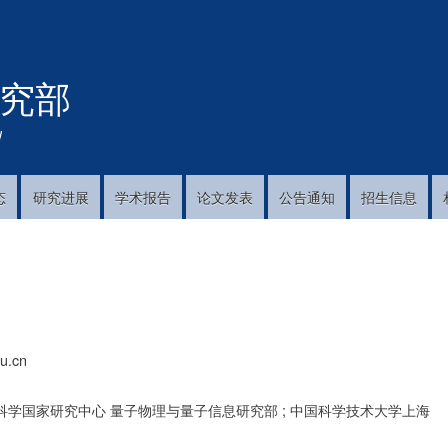
跳
转
到
究部
主
要
内
!
容
态
研究进展
学术报告
论文发表
公告通知
招生信息
u.cn
学国家研究中心 量子物理与量子信息研究部 ; 中国科学技术大学上海