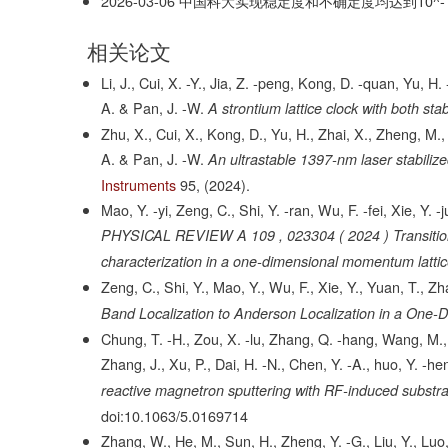
2026-03-06
中国科大实现稳定度和不确定度均达到10^-1
相关论文
Li, J., Cui, X. -Y., Jia, Z. -peng, Kong, D. -quan, Yu, H. 
A. & Pan, J. -W.
A strontium lattice clock with both sta
Zhu, X., Cui, X., Kong, D., Yu, H., Zhai, X., Zheng, M., 
A. & Pan, J. -W.
An ultrastable 1397-nm laser stabiliz
Instruments
95,
(2024).
Mao, Y. -yi, Zeng, C., Shi, Y. -ran, Wu, F. -fei, Xie, Y.
PHYSICAL REVIEW A 109 , 023304 ( 2024 ) Transition fr
characterization in a one-dimensional momentum lattic
Zeng, C., Shi, Y., Mao, Y., Wu, F., Xie, Y., Yuan, T., Z
Band Localization to Anderson Localization in a One-D
Chung, T. -H., Zou, X. -lu, Zhang, Q. -hang, Wang, M., 
Zhang, J., Xu, P., Dai, H. -N., Chen, Y. -A., huo, Y. -h
reactive magnetron sputtering with RF-induced substra
doi:10.1063/5.0169714
Zhang, W., He, M., Sun, H., Zheng, Y. -G., Liu, Y., Luo,