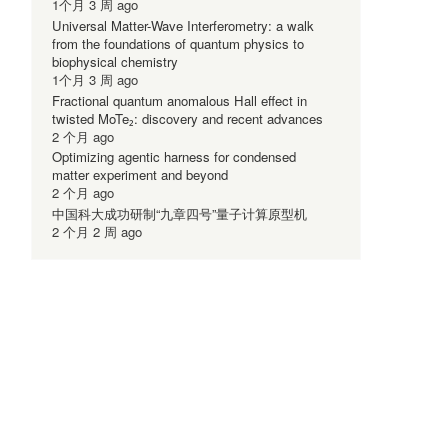
1个月 3 周 ago
Universal Matter-Wave Interferometry: a walk
from the foundations of quantum physics to
biophysical chemistry
1个月 3 周 ago
Fractional quantum anomalous Hall effect in
twisted MoTe₂: discovery and recent advances
2 个月 ago
Optimizing agentic harness for condensed
matter experiment and beyond
2 个月 ago
中国科大成功研制“九章四号”量子计算原型机
2 个月 2 周 ago