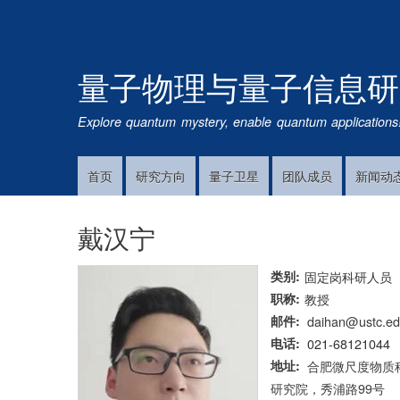
量子物理与量子信息研
Explore quantum mystery, enable quantum applications
首页
研究方向
量子卫星
团队成员
新闻动
Main
Navigation
戴汉宁
类别
固定岗科研人员
职称
教授
邮件
daihan@ustc.ed
电话
021-68121044
地址
合肥微尺度物质科
研究院，秀浦路99号