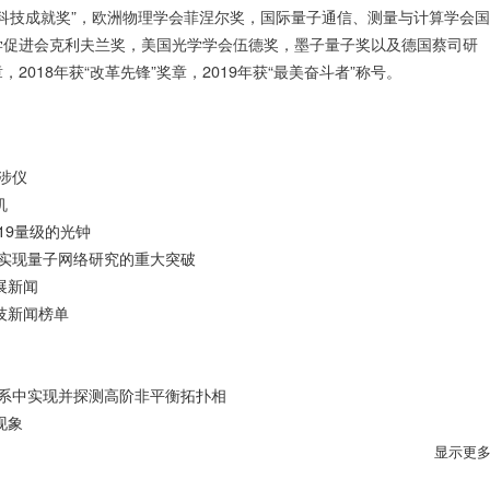
科技成就奖
”
，欧洲物理学会菲涅尔奖，国际量子通信、测量与计算学会国
学促进会克利夫兰奖，美国光学学会伍德奖，墨子量子奖以及德国蔡司研
章，
2018
年获“改革先锋”奖章，
2019
年获“最美奋斗者”称号。
涉仪
机
9​量级的光钟
实现量子网络研究的重大突破
展新闻
技新闻榜单
系中实现并探测高阶非平衡拓扑相
现象
显示更