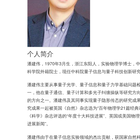
个人简介
潘建伟，
1970
年
3
月生，浙江东阳人，实验物理学博士，
科学院外籍院士，现任中科院量子信息与量子科技创新研
潘建伟主要从事量子光学、量子信息和量子力学基础问题
一，他在量子通信、量子计算和多光子纠缠操纵等研究方
的方向之一。潘建伟及其同事实现量子隐形传态的研究成
究成果一起被英国《自然》杂志选为
“
百年物理学
21
篇经典
《科学》杂志评选的
“
年度十大科技进展
”
、英国或美国物理
进展新闻
”
。
潘建伟由于在量子信息实验领域的杰出贡献，获国家自然