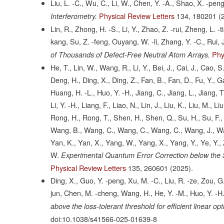
Liu, L. -C., Wu, C., Li, W., Chen, Y. -A., Shao, X. -pen
Physical Review Letters
134,
180201
(
Interferometry.
Lin, R., Zhong, H. -S., Li, Y., Zhao, Z. -rui, Zheng, L. -
kang, Su, Z. -feng, Ouyang, W. -li, Zhang, Y. -C., Rui, 
Phy
of Thousands of Defect-Free Neutral Atom Arrays.
He, T., Lin, W., Wang, R., Li, Y., Bei, J., Cai, J., Cao
Deng, H., Ding, X., Ding, Z., Fan, B., Fan, D., Fu, Y., G
Huang, H. -L., Huo, Y. -H., Jiang, C., Jiang, L., Jiang, T., Ji
Li, Y. -H., Liang, F., Liao, N., Lin, J., Liu, K., Liu, M., 
Rong, H., Rong, T., Shen, H., Shen, Q., Su, H., Su, F., 
Wang, B., Wang, C., Wang, C., Wang, C., Wang, J., Wan
Yan, K., Yan, X., Yang, W., Yang, X., Yang, Y., Ye, Y., 
W.
Experimental Quantum Error Correction below the
Physical Review Letters
135,
260601
(2025).
Ding, X., Guo, Y. -peng, Xu, M. -C., Liu, R. -ze, Zou, G.
jun, Chen, M. -cheng, Wang, H., He, Y. -M., Huo, Y. -H.
above the loss-tolerant threshold for efficient linear o
doi:10.1038/s41566-025-01639-8