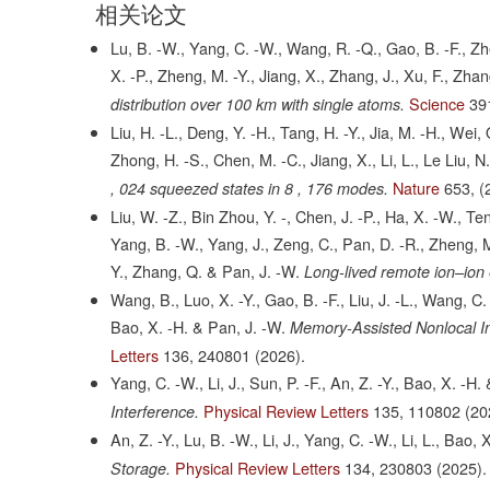
相关论文
Lu, B. -W., Yang, C. -W., Wang, R. -Q., Gao, B. -F., Zhe
X. -P., Zheng, M. -Y., Jiang, X., Zhang, J., Xu, F., Zha
Science
39
distribution over 100 km with single atoms.
Liu, H. -L., Deng, Y. -H., Tang, H. -Y., Jia, M. -H., Wei
Zhong, H. -S., Chen, M. -C., Jiang, X., Li, L., Le Liu, N
Nature
653,
(
, 024 squeezed states in 8 , 176 modes.
Liu, W. -Z., Bin Zhou, Y. -, Chen, J. -P., Ha, X. -W., Ten
Yang, B. -W., Yang, J., Zeng, C., Pan, D. -R., Zheng, M
Y., Zhang, Q. & Pan, J. -W.
Long-lived remote ion–ion
Wang, B., Luo, X. -Y., Gao, B. -F., Liu, J. -L., Wang, C.
Bao, X. -H. & Pan, J. -W.
Memory-Assisted Nonlocal I
Letters
136,
240801
(2026).
Yang, C. -W., Li, J., Sun, P. -F., An, Z. -Y., Bao, X. -H.
Physical Review Letters
135,
110802
(20
Interference.
An, Z. -Y., Lu, B. -W., Li, J., Yang, C. -W., Li, L., Bao,
Physical Review Letters
134,
230803
(2025).
Storage.