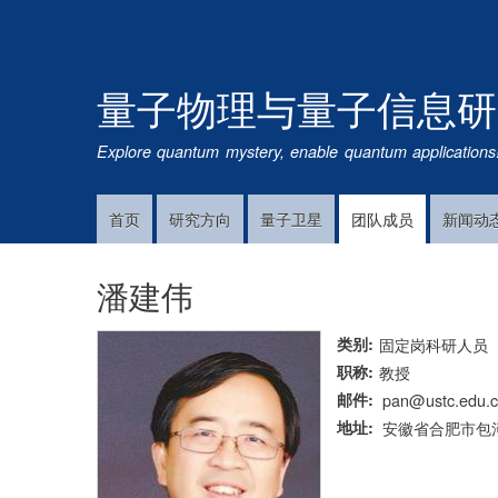
量子物理与量子信息研
Explore quantum mystery, enable quantum applications
首页
研究方向
量子卫星
团队成员
新闻动
Main
Navigation
潘建伟
类别
固定岗科研人员
职称
教授
邮件
pan@ustc.edu.
地址
安徽省合肥市包河