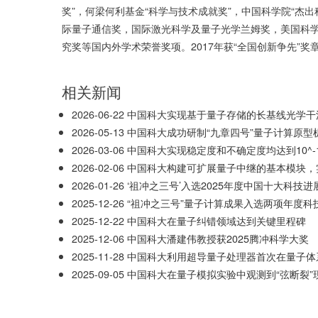
奖
”
，何梁何利基金
“
科学与技术成就奖
”
，中国科学院
“
杰出
际量子通信奖，国际激光科学及量子光学兰姆奖，美国科
究奖等国内外学术荣誉奖项。
2017
年获“全国创新争先”奖
相关新闻
2026-06-22
中国科大实现基于量子存储的长基线光学干
2026-05-13
中国科大成功研制“九章四号”量子计算原型
2026-03-06
中国科大实现稳定度和不确定度均达到10^-1
2026-02-06
中国科大构建可扩展量子中继的基本模块，
2026-01-26
‘祖冲之三号’入选2025年度中国十大科技进
2025-12-26
“祖冲之三号”量子计算成果入选两项年度科
2025-12-22
中国科大在量子纠错领域达到关键里程碑
2025-12-06
中国科大潘建伟教授获2025腾冲科学大奖
2025-11-28
中国科大利用超导量子处理器首次在量子体
2025-09-05
中国科大在量子模拟实验中观测到“弦断裂”