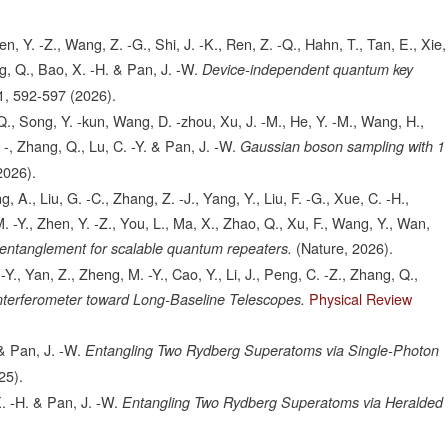
n, Y. -Z., Wang, Z. -G., Shi, J. -K., Ren, Z. -Q., Hahn, T., Tan, E., Xie,
ng, Q., Bao, X. -H. & Pan, J. -W.
Device-independent quantum key
1,
592-597
(2026).
, Q., Song, Y. -kun, Wang, D. -zhou, Xu, J. -M., He, Y. -M., Wang, H.,
. -, Zhang, Q., Lu, C. -Y. & Pan, J. -W.
Gaussian boson sampling with 1
2026).
g, A., Liu, G. -C., Zhang, Z. -J., Yang, Y., Liu, F. -G., Xue, C. -H.,
. -Y., Zhen, Y. -Z., You, L., Ma, X., Zhao, Q., Xu, F., Wang, Y., Wan,
(
Nature
, 2026).
 entanglement for scalable quantum repeaters
.
 -Y., Yan, Z., Zheng, M. -Y., Cao, Y., Li, J., Peng, C. -Z., Zhang, Q.,
Physical Review
nterferometer toward Long-Baseline Telescopes.
 & Pan, J. -W.
Entangling Two Rydberg Superatoms via Single-Photon
25).
 X. -H. & Pan, J. -W.
Entangling Two Rydberg Superatoms via Heralded