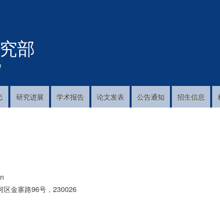
跳
转
到
究部
主
要
内
!
容
态
研究进展
学术报告
论文发表
公告通知
招生信息
cn
区金寨路96号，230026