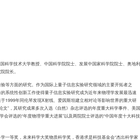
中国科学技术大学教授、中国科学院院士、发展中国家科学院院士、奥地
究院院长。
检验等方面的研究。作为国际上量子信息实验研究领域的主要开拓者之
向的系统性创新工作使得量子信息实验研究成为近年来物理学发展最迅速
果于
1999
年同伦琴发现
X
射线、爱因斯坦建立相对论等影响世界的重大研
论文
”
，其研究成果多次入选《自然》杂志评选的年度重大科学事件、美
学会评选的
“
年度物理学重大进展
”
以及两院院士评选的
“
中国年度十大科技
科学一等奖，未来科学大奖物质科学奖，香港求是科技基金会
“
杰出科学家