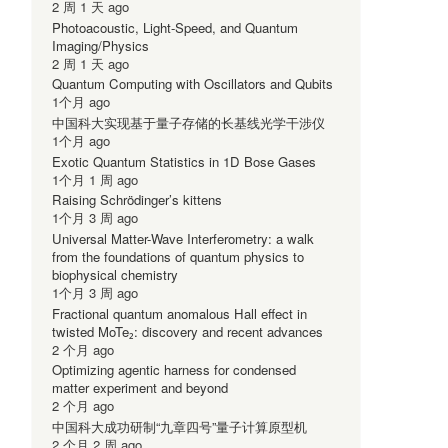
2 周 1 天 ago
Photoacoustic, Light-Speed, and Quantum
Imaging/Physics
2 周 1 天 ago
Quantum Computing with Oscillators and Qubits
1个月 ago
中国科大实现基于量子存储的长基线光学干涉仪
1个月 ago
Exotic Quantum Statistics in 1D Bose Gases
1个月 1 周 ago
Raising Schrödinger’s kittens
1个月 3 周 ago
Universal Matter-Wave Interferometry: a walk
from the foundations of quantum physics to
biophysical chemistry
1个月 3 周 ago
Fractional quantum anomalous Hall effect in
twisted MoTe₂: discovery and recent advances
2 个月 ago
Optimizing agentic harness for condensed
matter experiment and beyond
2 个月 ago
多
中国科大成功研制“九章四号”量子计算原型机
2 个月 2 周 ago