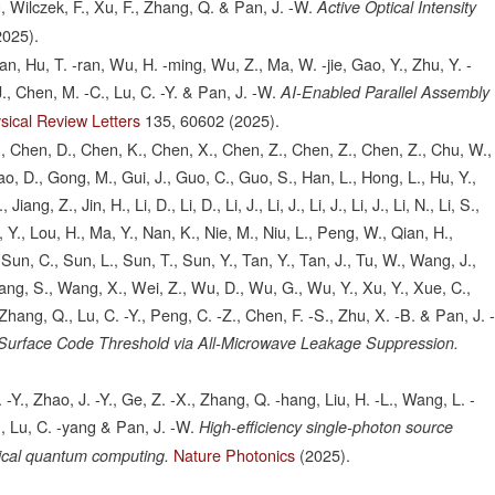
g, Wilczek, F., Xu, F., Zhang, Q. & Pan, J. -W.
Active Optical Intensity
2025).
tian, Hu, T. -ran, Wu, H. -ming, Wu, Z., Ma, W. -jie, Gao, Y., Zhu, Y. -
J., Chen, M. -C., Lu, C. -Y. & Pan, J. -W.
AI-Enabled Parallel Assembly
sical Review Letters
135,
60602
(2025).
, S., Chen, D., Chen, K., Chen, X., Chen, Z., Chen, Z., Chen, Z., Chu, W.,
ao, D., Gong, M., Gui, J., Guo, C., Guo, S., Han, L., Hong, L., Hu, Y.,
ang, Z., Jin, H., Li, D., Li, D., Li, J., Li, J., Li, J., Li, J., Li, N., Li, S.,
Liu, Y., Lou, H., Ma, Y., Nan, K., Nie, M., Niu, L., Peng, W., Qian, H.,
Sun, C., Sun, L., Sun, T., Sun, Y., Tan, Y., Tan, J., Tu, W., Wang, J.,
g, S., Wang, X., Wei, Z., Wu, D., Wu, G., Wu, Y., Xu, Y., Xue, C.,
Zhang, Q., Lu, C. -Y., Peng, C. -Z., Chen, F. -S., Zhu, X. -B. & Pan, J. 
 Surface Code Threshold via All-Microwave Leakage Suppression.
 -Y., Zhao, J. -Y., Ge, Z. -X., Zhang, Q. -hang, Liu, H. -L., Wang, L. -
, Lu, C. -yang & Pan, J. -W.
High-efficiency single-photon source
Nature Photonics
(2025).
ptical quantum computing.