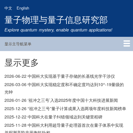
跳
中文
English
转
量子物理与量子信息研究部
到
主
Explore quantum mystery, enable quantum applications!
要
内
显示主导航菜单
容
Main
Navigation
显示更多
首页
研究方向
量子卫星
团队成员
新闻动态
研究进展
学术报告
论文发表
公告通知
招生信息
相关链接
2026-06-22
中国科大实现基于量子存储的长基线光学干涉仪
2026-03-06
中国科大实现稳定度和不确定度均达到10^-19​量级的
光钟
2026-01-26
‘祖冲之三号’入选2025年度中国十大科技进展新闻
2025-12-26
“祖冲之三号”量子计算成果入选两项年度科技新闻榜单
2025-12-22
中国科大在量子纠错领域达到关键里程碑
2025-11-28
中国科大利用超导量子处理器首次在量子体系中实现
并探测高阶非平衡拓扑相