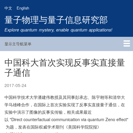
跳
中文
English
转
量子物理与量子信息研究部
到
主
Explore quantum mystery, enable quantum applications!
要
内
显示主导航菜单
容
Main
Navigation
中国科大首次实现反事实直接量
首页
研究方向
量子卫星
团队成员
新闻动态
研究进展
学术报告
论文发表
公告通知
招生信息
相关链接
子通信
2017-05-24
中国科学技术大学潘建伟教授及其同事彭承志、陈宇翱等和清华大
学马雄峰合作，在国际上首次实验实现了反事实直接量子通信，在
实验中演示了图像的反事实传输，相关成果最近
以 "Direct counterfactual communication via quantum Zeno effect"
为题，发表在国际权威学术期刊《美国科学院院报》