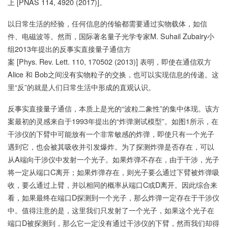
上 [PNAS 114, 4920 (2017)]。
以日常生活的经验，任何信息的传输都需要通过实物载体，如信
件、电磁波等。然而，国际著名量子光学专家M. Suhail Zubairy小
组2013年提出的反事实直接量子通信方
案 [Phys. Rev. Lett. 110, 170502 (2013)] 表明，即使在通信双方
Alice 和 Bob之间没有实物粒子的交换，也可以实现信息的传递。这
里“反”的就是人们日常生活中形成的直观认识。
反事实直接量子通信，本质上是光的“波粒二象性”的集中体现。该方
案最初的灵感来自于1993年提出的“炸弹测试模型”。如图1所示，在
干涉仪的下臂中可能放有一个非常敏感的炸弹，即使只有一个光子
遇到它，也会被其吸收并引发爆炸。为了探测炸弹是否存在，可以
从A端向干涉仪中发射一个光子。如果炸弹不存在，由于干涉，光子
将一定从端口C离开；如果炸弹存在，则光子要么通过下臂被炸弹吸
收，要么通过上臂，并以相同的概率从端口C或D离开。因此综合来
看，如果最终在端口D探测到一个光子，那么炸弹一定存在于干涉仪
中。值得注意的是，这里我们只发射了一个光子，如果这个光子在
端口D被探测到，那么它一定没有通过干涉仪的下臂，然而我们却得