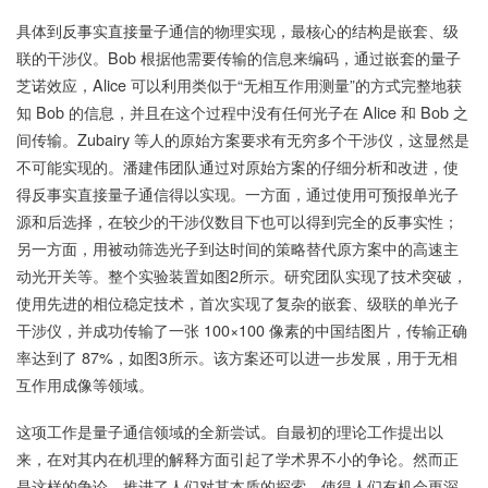
具体到反事实直接量子通信的物理实现，最核心的结构是嵌套、级
联的干涉仪。Bob 根据他需要传输的信息来编码，通过嵌套的量子
芝诺效应，Alice 可以利用类似于“无相互作用测量”的方式完整地获
知 Bob 的信息，并且在这个过程中没有任何光子在 Alice 和 Bob 之
间传输。Zubairy 等人的原始方案要求有无穷多个干涉仪，这显然是
不可能实现的。潘建伟团队通过对原始方案的仔细分析和改进，使
得反事实直接量子通信得以实现。一方面，通过使用可预报单光子
源和后选择，在较少的干涉仪数目下也可以得到完全的反事实性；
另一方面，用被动筛选光子到达时间的策略替代原方案中的高速主
动光开关等。整个实验装置如图2所示。研究团队实现了技术突破，
使用先进的相位稳定技术，首次实现了复杂的嵌套、级联的单光子
干涉仪，并成功传输了一张 100×100 像素的中国结图片，传输正确
率达到了 87%，如图3所示。该方案还可以进一步发展，用于无相
互作用成像等领域。
这项工作是量子通信领域的全新尝试。自最初的理论工作提出以
来，在对其内在机理的解释方面引起了学术界不小的争论。然而正
是这样的争论，推进了人们对其本质的探索，使得人们有机会更深