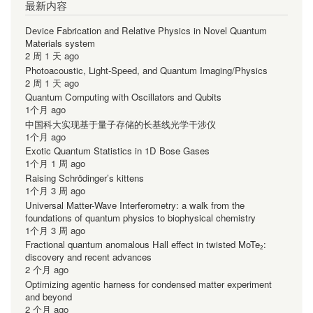
最新内容
Device Fabrication and Relative Physics in Novel Quantum
Materials system
2 周 1 天 ago
Photoacoustic, Light-Speed, and Quantum Imaging/Physics
2 周 1 天 ago
Quantum Computing with Oscillators and Qubits
1个月 ago
中国科大实现基于量子存储的长基线光学干涉仪
1个月 ago
Exotic Quantum Statistics in 1D Bose Gases
1个月 1 周 ago
Raising Schrödinger’s kittens
1个月 3 周 ago
Universal Matter-Wave Interferometry: a walk from the
foundations of quantum physics to biophysical chemistry
1个月 3 周 ago
Fractional quantum anomalous Hall effect in twisted MoTe₂:
discovery and recent advances
2 个月 ago
Optimizing agentic harness for condensed matter experiment
and beyond
2 个月 ago