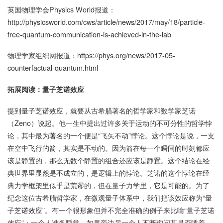
英国物理学会Physics World报道：
http://physicsworld.com/cws/article/news/2017/may/18/particle-
free-quantum-communication-is-achieved-in-the-lab
物理学家组织网报道：
https://phys.org/news/2017-05-
counterfactual-quantum.html
拓展阅读：量子芝诺效应
提到量子芝诺效应，就要从古希腊著名的哲学家和数学家芝诺
（Zeno）说起。他一生中提出过许多关于运动的不可分性的哲学悖
论，其中最为著名的一个便是“飞矢不动”悖论。这个悖论是说，一支
在空中飞行的箭，其实是不动的。因为箭在每一个瞬间的时刻都应
该是静置的，那么无数个静置的组合还应该是静置。这个结论在经
典世界里显然是不成立的，是逻辑上的悖论。芝诺的这个悖论在经
典力学框架里似乎是荒谬的，但在量子力学里，它是可能的。为了
纪念这位古希腊哲学家，在微观量子体系中，我们把该效应称为“量
子芝诺效应”。有一个很形象但并不完全准确的例子来比喻“量子芝诺
效应”：一个人准备睡觉，如果旁边另一个人不断询问其是否睡着