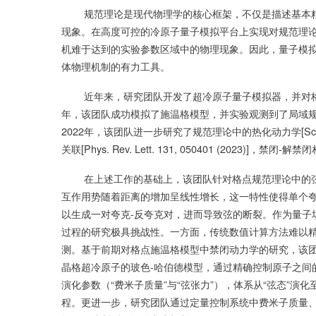
规范理论是现代物理学的核心框架，不仅是描述基本粒
现象。在高度可控的冷原子量子模拟平台上实现对规范理
机难于达到的实验参数区域中的物理现象。因此，量子模
体物理机制的有力工具。
近年来，研究团队开发了超冷原子量子模拟器，并对格点
年，该团队成功模拟了施温格模型，并实验观测到了局域规范不变性，
2022年，该团队进一步研究了规范理论中的热化动力学[Scien
关联[Phys. Rev. Lett. 131, 050401 (2023)]，禁闭-
在上述工作的基础上，该团队针对格点规范理论中的弦
互作用势随着距离的增加呈线性增长，这一特性使得单个
以生成一对夸克-反夸克对，进而导致弦的断裂。作为量子
过程的研究极具挑战性。一方面，传统数值计算方法难以
测。基于前期对格点施温格模型中禁闭动力学的研究，该
晶格超冷原子的玻色-哈伯德模型，通过精确控制原子之间
演化参数（“费米子质量”与“弦张力”），体系从“弦态”演
程。更进一步，研究团队通过定量控制系统中费米子质量