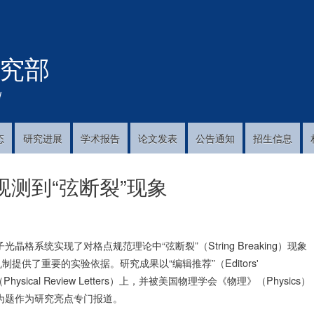
跳
转
到
究部
主
要
内
!
容
态
研究进展
学术报告
论文发表
公告通知
招生信息
测到“弦断裂”现象
统实现了对格点规范理论中“弦断裂”（String Breaking）现象
供了重要的实验依据。研究成果以“编辑推荐”（Editors'
ical Review Letters）上，并被美国物理学会《物理》（Physics）
Strings”为题作为研究亮点专门报道。