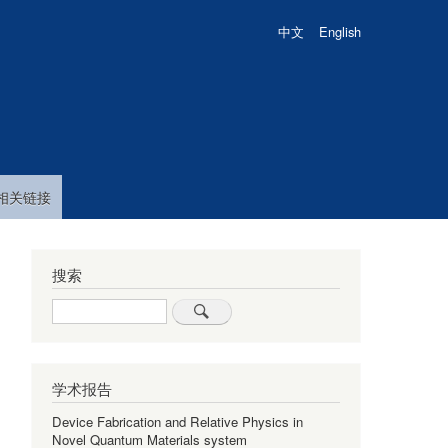
中文
English
相关链接
搜索
Search
学术报告
Device Fabrication and Relative Physics in
Novel Quantum Materials system