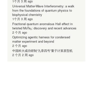
1个月 3 周 ago
Universal Matter-Wave Interferometry: a walk
from the foundations of quantum physics to
biophysical chemistry
1个月 3 周 ago
Fractional quantum anomalous Hall effect in
twisted MoTe₂: discovery and recent advances
2 个月 ago
Optimizing agentic harness for condensed
matter experiment and beyond
2 个月 ago
中国科大成功研制“九章四号”量子计算原型机
2 个月 2 周 ago