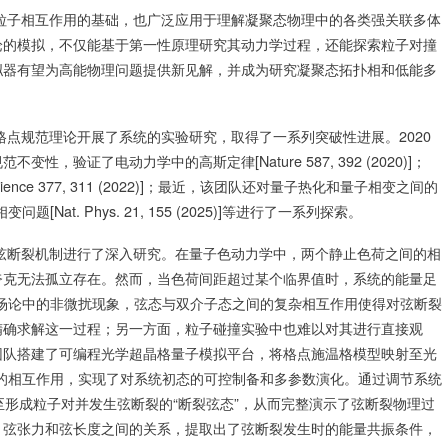
子相互作用的基础，也广泛应用于理解凝聚态物理中的各类强关联多体
论的模拟，不仅能基于第一性原理研究其动力学过程，还能探索粒子对撞
拟器有望为高能物理问题提供新见解，并成为研究凝聚态拓扑相和低能多
规范理论开展了系统的实验研究，取得了一系列突破性进展。2020
验证了电动力学中的高斯定律[Nature 587, 392 (2020)]；
ce 377, 311 (2022)]；最近，该团队还对量子热化和量子相变之间的
解禁闭相变问题[Nat. Phys. 21, 155 (2025)]等进行了一系列探索。
断裂机制进行了深入研究。在量子色动力学中，两个静止色荷之间的相
夸克无法孤立存在。然而，当色荷间距超过某个临界值时，系统的能量足
场论中的非微扰现象，弦态与双介子态之间的复杂相互作用使得对弦断裂
精确求解这一过程；另一方面，粒子碰撞实验中也难以对其进行直接观
团队搭建了可编程光学超晶格量子模拟平台，将格点施温格模型映射至光
的相互作用，实现了对系统初态的可控制备和多参数演化。通过调节系统
化至形成粒子对并发生弦断裂的“断裂弦态”，从而完整演示了弦断裂物理过
、弦张力和弦长度之间的关系，提取出了弦断裂发生时的能量共振条件，