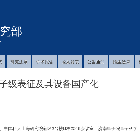
跳
转
到
究部
主
要
内
!
容
态
研究进展
学术报告
论文发表
公告通知
招生信息
镜原子级表征及其设备国产化
02、中国科大上海研究院新区2号楼B栋2518会议室、济南量子院量子科学