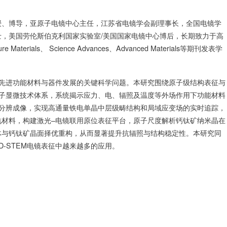
授、博导，亚原子电镜中心主任，江苏省电镜学会副理事长，全国电镜学
，美国劳伦斯伯克利国家实验室/美国国家电镜中心博后，长期致力于高
erials、 Science Advances、Advanced Materials等期刊发表学
动先进功能材料与器件发展的关键科学问题。本研究围绕原子级结构表征与
位电子显微技术体系，系统揭示应力、电、辐照及温度等外场作用下功能材料
原子分辨成像，实现高通量铁电单晶中层级畴结构和局域应变场的实时追踪，
电材料，构建激光–电镜联用原位表征平台，原子尺度解析钙钛矿纳米晶在
体与钙钛矿晶面择优重构，从而显著提升抗辐照与结构稳定性。本研究同
-STEM电镜表征中越来越多的应用。