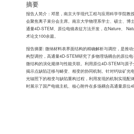
摘要
报告人简介：邓昱，南京大学现代工程与应用科学学院教
会聚焦离子束分会主席。南京大学物理系学士、硕士、博士
通量4D-STEM、原位电镜表征方法开发，在Nature、 Nature Mat
术论文100余篇。
报告摘要: 微纳材料表界面结构的精确解析与调控，是推
构型调控，高通量4D-STEM研究了多物理场耦合的原
微结构的演化规律与性能关联。利用原位4D-STEM与
揭示点缺陷迁移与畴变、相变的协同机制。针对钙钛矿光
光辐照下的相变与缺陷重构过程，利用发现的机制实现配
时展示了国产电镜主机、核心附件在多场耦合高通量原位4D