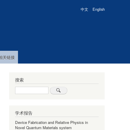
中文
English
相关链接
搜索
Search
学术报告
Device Fabrication and Relative Physics in
Novel Quantum Materials system