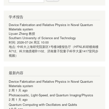
学术报告
Device Fabrication and Relative Physics in Novel Quantum
Materials system
Liyuan Zhang 教授
Southern University of Science and Technology
时间:
2026-07-24 周五 10:00
地点:
中科大上海研究院新区1号楼3楼报告厅（HFNL科研楼南楼
A712、科大物质楼B1102、济南量子院量子科学大厦1417室同步
视频）
最新内容
Device Fabrication and Relative Physics in Novel Quantum
Materials system
2 周 1 天 ago
Photoacoustic, Light-Speed, and Quantum Imaging/Physics
2 周 1 天 ago
Quantum Computing with Oscillators and Qubits
1个月 ago