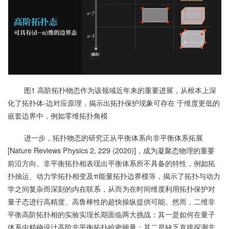
图1 高阶拓扑物态作为该领域近年来的重要进展，从根本上深
化了拓扑体-边对应原理，揭示出拓扑保护现象可存在 于维度更低的
嵌套边界中，例如零维拓扑角模
进一步，拓扑物态的研究正从平衡体系向非平衡体系拓展
[Nature Reviews Physics 2, 229 (2020)]，成为凝聚态物理的重要
前沿方向。非平衡拓扑相表现出平衡体系所不具备的特性，例如拓
扑抽运、动力学拓扑相变及π能量拓扑边界模等，揭示了拓扑与动力
学之间复杂而深刻的内在联系，从而为在时间维度利用拓扑保护对
量子态进行高精度、高鲁棒性的超快操纵提供可能。然而，二维非
平衡高阶拓扑相的实验实现长期面临两大挑战：其一是如何在量子
体系中精确设计高阶非平衡拓扑哈密顿量；其二是缺乏直接探测非