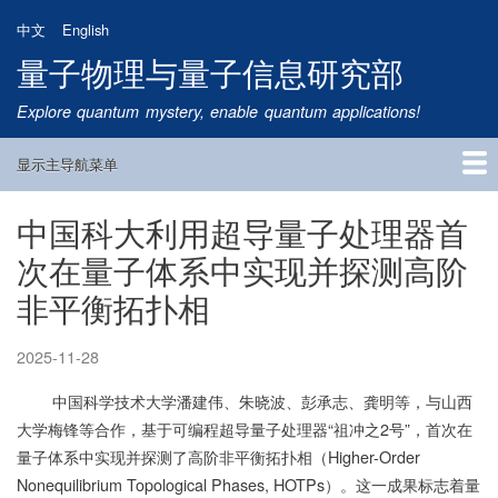
跳
中文
English
转
量子物理与量子信息研究部
到
主
Explore quantum mystery, enable quantum applications!
要
内
显示主导航菜单
容
Main
Navigation
中国科大利用超导量子处理器首
首页
研究方向
量子卫星
团队成员
新闻动态
研究进展
学术报告
论文发表
公告通知
招生信息
相关链接
次在量子体系中实现并探测高阶
非平衡拓扑相
2025-11-28
中国科学技术大学潘建伟、朱晓波、彭承志、龚明等，与山西
大学梅锋等合作，基于可编程超导量子处理器“祖冲之2号”，首次在
量子体系中实现并探测了高阶非平衡拓扑相（Higher-Order
Nonequilibrium Topological Phases, HOTPs）。这一成果标志着量