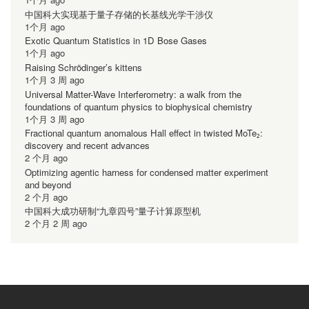
中国科大实现基于量子存储的长基线光学干涉仪
1个月 ago
Exotic Quantum Statistics in 1D Bose Gases
1个月 ago
Raising Schrödinger’s kittens
1个月 3 周 ago
Universal Matter-Wave Interferometry: a walk from the
foundations of quantum physics to biophysical chemistry
1个月 3 周 ago
Fractional quantum anomalous Hall effect in twisted MoTe₂:
discovery and recent advances
2 个月 ago
Optimizing agentic harness for condensed matter experiment
and beyond
2 个月 ago
中国科大成功研制“九章四号”量子计算原型机
2 个月 2 周 ago