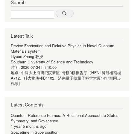
Search
Search
Latest Talk
Device Fabrication and Relative Physics in Novel Quantum
Materials system
Liyuan Zhang 教授
Southern University of Science and Technology
时间:
2026-07-24 Fri 10:00
地点:
中科大上海研究院新区1号楼3楼报告厅（HFNL科研楼南楼
A712、科大物质楼B1102、济南量子院量子科学大厦1417室同步
视频）
Latest Contents
Quantum Reference Frames: A Relational Approach to States,
Symmetry, and Covariance
1 year 5 months ago
Spacetime in Superposition