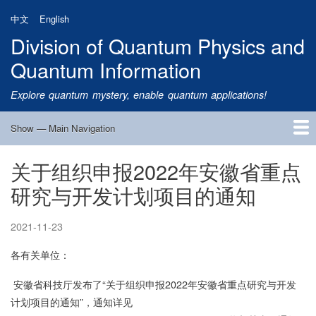
Skip
中文
English
to
Division of Quantum Physics and
main
content
Quantum Information
Explore quantum mystery, enable quantum applications!
Show — Main Navigation
Main
Navigation
关于组织申报2022年安徽省重点
Home
Research
Quantum Satellite
People
News
Research Progress
Talks
Publications
Notice
Admission
Links
研究与开发计划项目的通知
2021-11-23
各有关单位：
安徽省科技厅发布了“关于组织申报2022年安徽省重点研究与开发
计划项目的通知”，通知详见