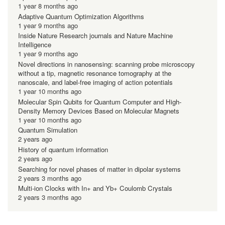
1 year 8 months ago
Adaptive Quantum Optimization Algorithms
1 year 9 months ago
Inside Nature Research journals and Nature Machine
Intelligence
1 year 9 months ago
Novel directions in nanosensing: scanning probe microscopy
without a tip, magnetic resonance tomography at the
nanoscale, and label-free imaging of action potentials
1 year 10 months ago
Molecular Spin Qubits for Quantum Computer and High-
Density Memory Devices Based on Molecular Magnets
1 year 10 months ago
Quantum Simulation
2 years ago
History of quantum information
2 years ago
Searching for novel phases of matter in dipolar systems
2 years 3 months ago
Multi-ion Clocks with In+ and Yb+ Coulomb Crystals
2 years 3 months ago