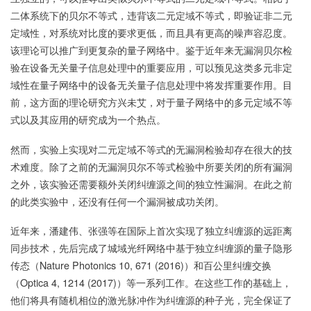
二体系统下的贝尔不等式，违背该二元定域不等式，即验证非二元
定域性，对系统对比度的要求更低，而且具有更高的噪声容忍度。
该理论可以推广到更复杂的量子网络中。鉴于近年来无漏洞贝尔检
验在设备无关量子信息处理中的重要应用，可以预见这类多元非定
域性在量子网络中的设备无关量子信息处理中将发挥重要作用。目
前，这方面的理论研究方兴未艾，对于量子网络中的多元定域不等
式以及其应用的研究成为一个热点。
然而，实验上实现对二元定域不等式的无漏洞检验却存在很大的技
术难度。除了之前的无漏洞贝尔不等式检验中所要关闭的所有漏洞
之外，该实验还需要额外关闭纠缠源之间的独立性漏洞。在此之前
的此类实验中，还没有任何一个漏洞被成功关闭。
近年来，潘建伟、张强等在国际上首次实现了独立纠缠源的远距离
同步技术，先后完成了城域光纤网络中基于独立纠缠源的量子隐形
传态（Nature Photonics 10, 671 (2016)）和百公里纠缠交换
（Optica 4, 1214 (2017)）等一系列工作。在这些工作的基础上，
他们将具有随机相位的激光脉冲作为纠缠源的种子光，完全保证了