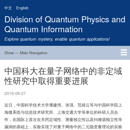
Skip
中文
English
to
Division of Quantum Physics and
main
content
Quantum Information
Explore quantum mystery, enable quantum applications!
Show — Main Navigation
Main
Navigation
中国科大在量子网络中的非定域
Home
Research
Quantum Satellite
People
News
Research Progress
Talks
Publications
Notice
Admission
Links
性研究中取得重要进展
2019-08-27
近日，中国科学技术大学潘建伟、张强、范靖云等与中国科学院上
海微系统与信息技术研究所、上海交通大学等单位的科研人员合
作，在国际上首次在关闭定域性、测量独立性以及纠缠源独立性等
漏洞的基础上，实验实现了对量子网络中的二元隐变量理论的实验