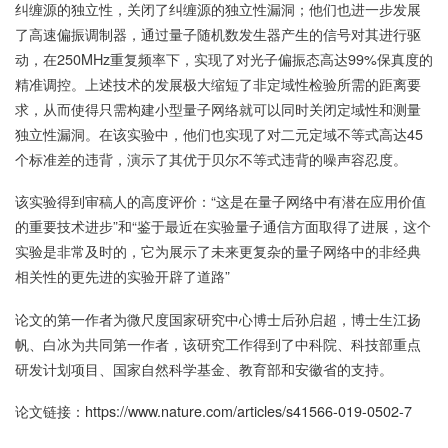
纠缠源的独立性，关闭了纠缠源的独立性漏洞；他们也进一步发展
了高速偏振调制器，通过量子随机数发生器产生的信号对其进行驱
动，在250MHz重复频率下，实现了对光子偏振态高达99%保真度的
精准调控。上述技术的发展极大缩短了非定域性检验所需的距离要
求，从而使得只需构建小型量子网络就可以同时关闭定域性和测量
独立性漏洞。在该实验中，他们也实现了对二元定域不等式高达45
个标准差的违背，演示了其优于贝尔不等式违背的噪声容忍度。
该实验得到审稿人的高度评价：“这是在量子网络中有潜在应用价值
的重要技术进步”和“鉴于最近在实验量子通信方面取得了进展，这个
实验是非常及时的，它为展示了未来更复杂的量子网络中的非经典
相关性的更先进的实验开辟了道路”
论文的第一作者为微尺度国家研究中心博士后孙启超，博士生江扬
帆、白冰为共同第一作者，该研究工作得到了中科院、科技部重点
研发计划项目、国家自然科学基金、教育部和安徽省的支持。
论文链接：
https://www.nature.com/articles/s41566-019-0502-7