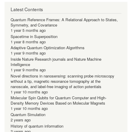
Latest Contents
Quantum Reference Frames: A Relational Approach to States,
Symmetry, and Covariance
1 year 5 months ago
Spacetime in Superposition
1 year 8 months ago
Adaptive Quantum Optimization Algorithms
1 year 9 months ago
Inside Nature Research journals and Nature Machine
Intelligence
1 year 9 months ago
Novel directions in nanosensing: scanning probe microscopy
without a tip, magnetic resonance tomography at the
nanoscale, and label-free imaging of action potentials
1 year 10 months ago
Molecular Spin Qubits for Quantum Computer and High-
Density Memory Devices Based on Molecular Magnets
1 year 10 months ago
Quantum Simulation
2 years ago
History of quantum information
2 years ago