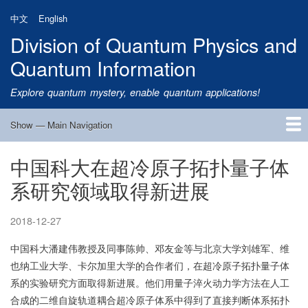
Skip
中文
English
to
Division of Quantum Physics and
main
content
Quantum Information
Explore quantum mystery, enable quantum applications!
Show — Main Navigation
Main
Navigation
中国科大在超冷原子拓扑量子体
Home
Research
Quantum Satellite
People
News
Research Progress
Talks
Publications
Notice
Admission
Links
系研究领域取得新进展
2018-12-27
中国科大潘建伟教授及同事陈帅、邓友金等与北京大学刘雄军、维
也纳工业大学、卡尔加里大学的合作者们，在超冷原子拓扑量子体
系的实验研究方面取得新进展。他们用量子淬火动力学方法在人工
合成的二维自旋轨道耦合超冷原子体系中得到了直接判断体系拓扑