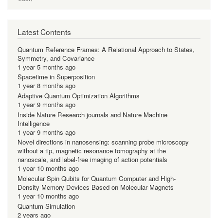
Latest Contents
Quantum Reference Frames: A Relational Approach to States,
Symmetry, and Covariance
1 year 5 months ago
Spacetime in Superposition
1 year 8 months ago
Adaptive Quantum Optimization Algorithms
1 year 9 months ago
Inside Nature Research journals and Nature Machine
Intelligence
1 year 9 months ago
Novel directions in nanosensing: scanning probe microscopy
without a tip, magnetic resonance tomography at the
nanoscale, and label-free imaging of action potentials
1 year 10 months ago
Molecular Spin Qubits for Quantum Computer and High-
Density Memory Devices Based on Molecular Magnets
1 year 10 months ago
Quantum Simulation
2 years ago