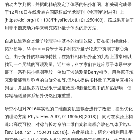
的动力学判据，并据此精确测定了体系的拓扑相图。相关研究成果
于12月18日在线发表在国际权威学术期刊《物理评论快报》上
[
https://doi.org/10.1103/PhysRevLett.121.250403
]。该成果开创了
用非平衡态动力学来研究拓扑量子体系的新方法。
自旋轨道耦合是量子物理学中基本的物理效应，它在拓扑绝缘体、
拓扑超导、Majorana费米子等多种拓扑量子物态中扮演了核心角
色。由于拓扑的非局域特性，在拓扑相和拓扑态的判断上通常难以
找到一个局域的可观测量。近年来，科学家们在超冷原子体系中发
展了一系列拓扑探测手段，例如干涉法测量Berry相位、用热原子填
充测量能带对称点的自旋分布等,但均未提供拓扑量子态简单直接的
判据，并且很多方法受限于温度效应和测量过程中的加热影响，使
得精确测量体系拓扑仍然困难重重。
研究小组对2016年实现的二维自旋轨道耦合进行了改进，提出优化
的理论方案[Phys. Rev. A 97, 011605(R)(2018)]，同时在实验上构
造出高度可控、对称与长寿命的二维自旋轨道耦合玻色气体[Phys.
Rev. Lett. 121，150401 (2018)]。在此基础上，研究小组利用非平
衡态动力学方法在实验上首次直接精确测量了能带拓扑。他们利用