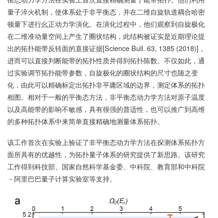
量子淬火机制，使体系处于非平衡态，并在二维自旋轨道耦合哈密
顿量下进行幺正动力学演化。在演化过程中，他们观察到自旋极化
在二维准动量空间上产生了圈状结构，此结构被证实是近期理论提
出的拓扑能带反转面的直接证据[Science Bull. 63, 1385 (2018)]，
进而可以直接判断能带的拓扑性质并得到拓扑陈数。不仅如此，通
过实验调节拓扑能带参数，自旋极化的圈状结构的尺寸也随之变
化，由此可以精确标定出拓扑非平庸区域的边界，测定体系的拓扑
相图。相对于一般的平衡态方法，非平衡态动力学方法对原子温度
以及高能带的影响不敏感，具有很强的普适性，也可以推广到高维
的多种拓扑体系中来简单直接精确地测量体系拓扑。
该工作首次在实验上验证了非平衡态动力学方法在探测体系拓扑方
面所具有的优越性，为拓扑量子体系的研究提供了新思路。该研究
工作得到科技部、国家自然科学基金委、中科院、教育部和中科院
－阿里巴巴量子计算实验室等支持。