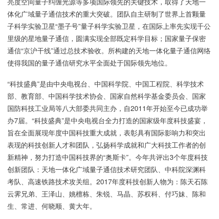
亮度空间量子纠缠光源等多项国际领先的关键技术，取得了天地一
体化广域量子通信技术的重大突破。团队自主研制了世界上首颗量
子科学实验卫星“墨子号”量子科学实验卫星，在国际上率先实现千公
里级的星地量子通信，圆满实现全部既定科学目标；国家量子保密
通信“京沪干线”通过总技术验收。所构建的天地一体化量子通信网络
使得我国的量子通信研究水平全面处于国际领先地位。
“科技盛典”是由中央电视台、中国科学院、中国工程院、科学技术
部、教育部、中国科学技术协会、国家自然科学基金委员会、国家
国防科技工业局等八大部委共同主办，自2011年开始至今已成功举
办7届。“科技盛典”是中央电视台全力打造的国家级年度科技盛宴，
旨在全面展现年度中国科技重大成就，表彰具有国际影响力和突出
表现的科技创新人才和团队，弘扬科学成就和广大科技工作者的创
新精神，努力打造中国科技界的“奥斯卡”。今年共评出3个年度科技
创新团队：天地一体化广域量子通信技术研究团队、中科院深渊科
考队、高速铁路技术攻关组。2017年度科技创新人物为：陈天石陈
云霁兄弟、王泽山、姚檀栋、朱锐、马晶、苏权科、付巧妹、陈和
生、常进、何晓顺、黄大年。