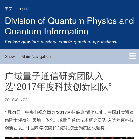
Skip
中文
English
to
Division of Quantum Physics and
main
content
Quantum Information
Explore quantum mystery, enable quantum applications!
Show — Main Navigation
Main
Navigation
广域量子通信研究团队入
Home
Research
Quantum Satellite
People
News
Research Progress
Talks
Publications
Notice
Admission
Links
选“2017年度科技创新团队”
2018-01-23
1月21日，中央电视台举办“2017科技盛典”颁奖典礼，中国科大潘建
伟院士领衔的“天地一体化广域量子通信技术研究团队”入选年度科技
创新团队。中国科学院院长白春礼院士为该团队颁奖。