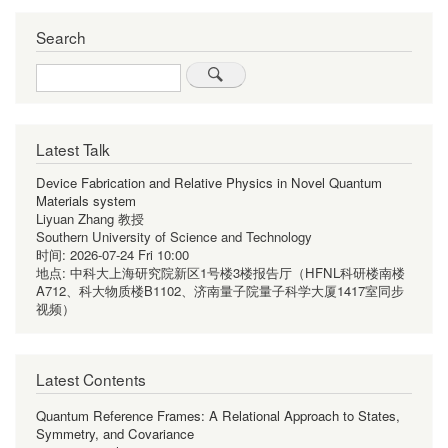
Search
Search
Latest Talk
Device Fabrication and Relative Physics in Novel Quantum
Materials system
Liyuan Zhang 教授
Southern University of Science and Technology
时间:
2026-07-24 Fri 10:00
地点:
中科大上海研究院新区1号楼3楼报告厅（HFNL科研楼南楼
A712、科大物质楼B1102、济南量子院量子科学大厦1417室同步
视频）
Latest Contents
Quantum Reference Frames: A Relational Approach to States,
Symmetry, and Covariance