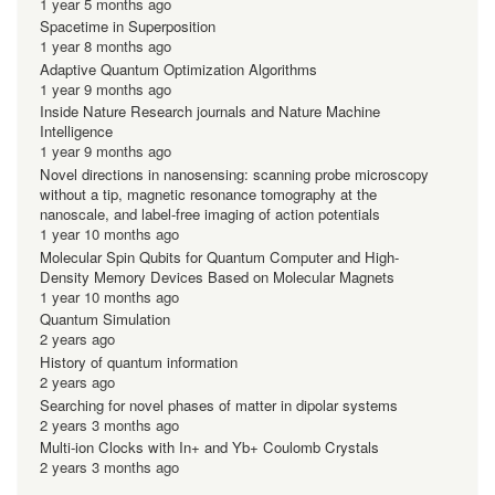
1 year 5 months ago
Spacetime in Superposition
1 year 8 months ago
Adaptive Quantum Optimization Algorithms
1 year 9 months ago
Inside Nature Research journals and Nature Machine
Intelligence
1 year 9 months ago
Novel directions in nanosensing: scanning probe microscopy
without a tip, magnetic resonance tomography at the
nanoscale, and label-free imaging of action potentials
1 year 10 months ago
Molecular Spin Qubits for Quantum Computer and High-
Density Memory Devices Based on Molecular Magnets
1 year 10 months ago
Quantum Simulation
2 years ago
History of quantum information
2 years ago
Searching for novel phases of matter in dipolar systems
2 years 3 months ago
Multi-ion Clocks with In+ and Yb+ Coulomb Crystals
2 years 3 months ago