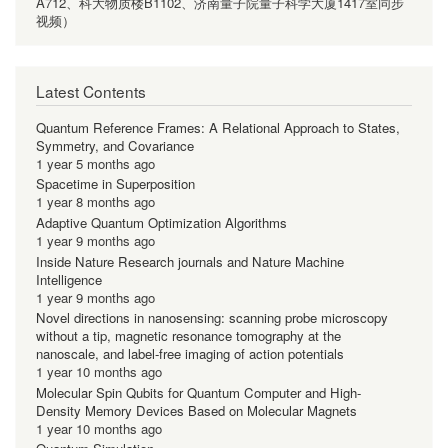
A712、科大物质楼B1102、济南量子院量子科学大厦1417室同步
视频）
Latest Contents
Quantum Reference Frames: A Relational Approach to States,
Symmetry, and Covariance
1 year 5 months ago
Spacetime in Superposition
1 year 8 months ago
Adaptive Quantum Optimization Algorithms
1 year 9 months ago
Inside Nature Research journals and Nature Machine
Intelligence
1 year 9 months ago
Novel directions in nanosensing: scanning probe microscopy
without a tip, magnetic resonance tomography at the
nanoscale, and label-free imaging of action potentials
1 year 10 months ago
Molecular Spin Qubits for Quantum Computer and High-
Density Memory Devices Based on Molecular Magnets
1 year 10 months ago