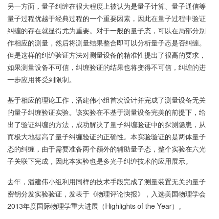
另一方面，量子纠缠在很大程度上被认为是量子计算、量子通信等
量子过程优越于经典过程的一个重要因素，因此在量子过程中验证
纠缠的存在就显得尤为重要。对于一般的量子态，可以在局部分别
作相应的测量，然后将测量结果整合即可以分析量子态是否纠缠。
但是这样的纠缠验证方法对测量设备的精准性提出了很高的要求，
如果测量设备不可信，纠缠验证的结果也将变得不可信，纠缠的进
一步应用将受到限制。
基于相应的理论工作，潘建伟小组首次设计并完成了测量设备无关
的量子纠缠验证实验。该实验在不基于测量设备完美的前提下，给
出了验证纠缠的方法，成功解决了量子纠缠验证中的探测隐患，从
而极大地提高了量子纠缠验证的正确性。本实验验证的是两体量子
态的纠缠，由于需要准备两个额外的辅助量子态，整个实验在六光
子关联下完成，因此本实验也是多光子纠缠技术的应用展示。
去年，潘建伟小组利用同样的技术手段完成了测量装置无关的量子
密钥分发实验验证，发表于《物理评论快报》，入选美国物理学会
2013年度国际物理学重大进展（Highlights of the Year）。