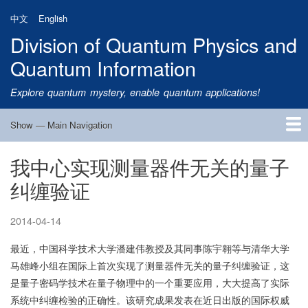
Skip
中文
English
to
Division of Quantum Physics and
main
content
Quantum Information
Explore quantum mystery, enable quantum applications!
Show — Main Navigation
Main
Navigation
我中心实现测量器件无关的量子
Home
Research
Quantum Satellite
People
News
Research Progress
Talks
Publications
Notice
Admission
Links
纠缠验证
2014-04-14
最近，中国科学技术大学潘建伟教授及其同事陈宇翱等与清华大学
马雄峰小组在国际上首次实现了测量器件无关的量子纠缠验证，这
是量子密码学技术在量子物理中的一个重要应用，大大提高了实际
系统中纠缠检验的正确性。该研究成果发表在近日出版的国际权威