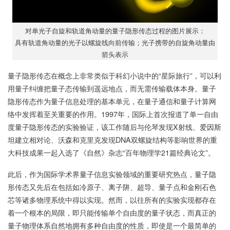
对单光子自旋和轨道角动量的量子隐形传态过程的图片展示：
具有轨道角动量的光子以螺旋线向前传输；光子携带的自旋角动量由
箭头表示
量子隐形传态在概念上非常类似于科幻小说中的“星际旅行”，可以利
用量子纠缠把量子态传输到遥远地点，而无需传输载体本身。量子
隐形传态作为量子信息处理的基本单元，在量子通信和量子计算网
络中发挥着至关重要的作用。1997年，国际上首次报道了单一自由
度量子隐形传态的实验验证，该工作随后与伦琴发现X射线、爱因斯
坦建立相对论、沃森和克里克发现DNA双螺旋结构等影响世界的重
大科技成果一起入选了《自然》杂志“百年物理学21篇经典论文”。
此后，作为国际学术界量子信息实验领域的重要研究热点，量子隐
形传态又先后在包括如冷原子、离子阱、超导、量子点和金刚石色
芯等诸多物理系统中得以实现。然而，以往所有的实验实现都存在
着一个根本的局限，即只能传输单个自由度的量子状态，而真正的
量子物理体系自然地拥有多种自由度的性质，即使是一个最简单的