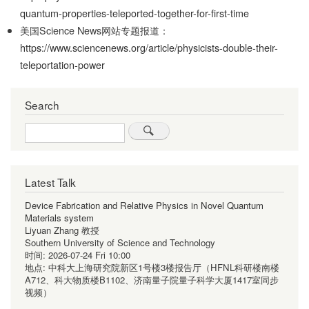
quantum-properties-teleported-together-for-first-time
美国Science News网站专题报道：
https://www.sciencenews.org/article/physicists-double-their-
teleportation-power
Search
Search
Latest Talk
Device Fabrication and Relative Physics in Novel Quantum
Materials system
Liyuan Zhang 教授
Southern University of Science and Technology
时间:
2026-07-24 Fri 10:00
地点:
中科大上海研究院新区1号楼3楼报告厅（HFNL科研楼南楼
A712、科大物质楼B1102、济南量子院量子科学大厦1417室同步
视频）