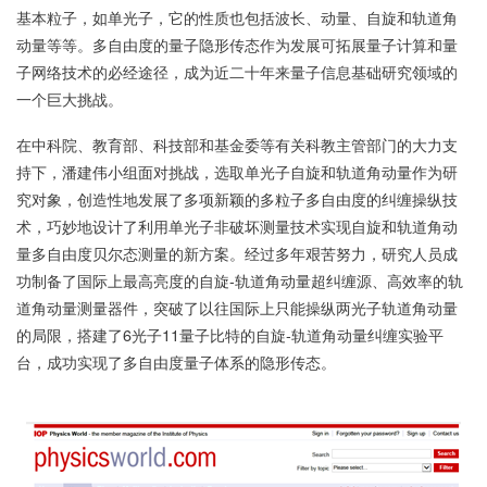
基本粒子，如单光子，它的性质也包括波长、动量、自旋和轨道角
动量等等。多自由度的量子隐形传态作为发展可拓展量子计算和量
子网络技术的必经途径，成为近二十年来量子信息基础研究领域的
一个巨大挑战。
在中科院、教育部、科技部和基金委等有关科教主管部门的大力支
持下，潘建伟小组面对挑战，选取单光子自旋和轨道角动量作为研
究对象，创造性地发展了多项新颖的多粒子多自由度的纠缠操纵技
术，巧妙地设计了利用单光子非破坏测量技术实现自旋和轨道角动
量多自由度贝尔态测量的新方案。经过多年艰苦努力，研究人员成
功制备了国际上最高亮度的自旋-轨道角动量超纠缠源、高效率的轨
道角动量测量器件，突破了以往国际上只能操纵两光子轨道角动量
的局限，搭建了6光子11量子比特的自旋-轨道角动量纠缠实验平
台，成功实现了多自由度量子体系的隐形传态。