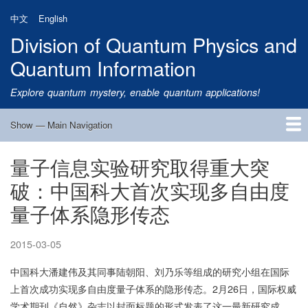
Skip
中文
English
to
Division of Quantum Physics and
main
content
Quantum Information
Explore quantum mystery, enable quantum applications!
Show — Main Navigation
Main
Navigation
量子信息实验研究取得重大突
Home
Research
Quantum Satellite
People
News
Research Progress
Talks
Publications
Notice
Admission
Links
破：中国科大首次实现多自由度
量子体系隐形传态
2015-03-05
中国科大潘建伟及其同事陆朝阳、刘乃乐等组成的研究小组在国际
上首次成功实现多自由度量子体系的隐形传态。2月26日，国际权威
学术期刊《自然》杂志以封面标题的形式发表了这一最新研究成