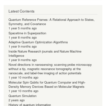
Latest Contents
Quantum Reference Frames: A Relational Approach to States,
Symmetry, and Covariance
1 year 5 months ago
Spacetime in Superposition
1 year 8 months ago
Adaptive Quantum Optimization Algorithms
1 year 9 months ago
Inside Nature Research journals and Nature Machine
Intelligence
1 year 9 months ago
Novel directions in nanosensing: scanning probe microscopy
without a tip, magnetic resonance tomography at the
nanoscale, and label-free imaging of action potentials
1 year 10 months ago
Molecular Spin Qubits for Quantum Computer and High-
Density Memory Devices Based on Molecular Magnets
1 year 10 months ago
Quantum Simulation
2 years ago
History of quantum information