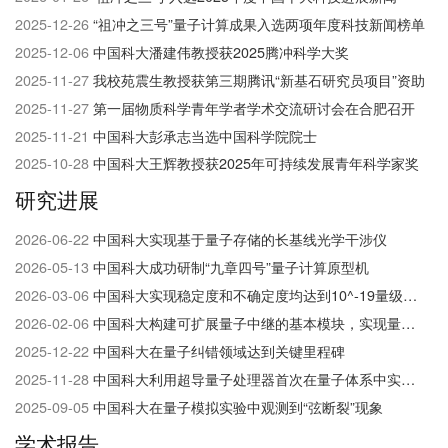
们
2025-12-26
“祖冲之三号”量子计算成果入选两项年度科技新闻榜单
2025-12-06
中国科大潘建伟教授获2025腾冲科学大奖
2025-11-27
我校苑震生教授获第三期腾讯“新基石研究员项目”资助
2025-11-27
第一届物质科学青年学者学术交流研讨会在合肥召开
2025-11-21
中国科大彭承志当选中国科学院院士
2025-10-28
中国科大王辉教授获2025年可持续发展青年科学家奖
研究进展
2026-06-22
中国科大实现基于量子存储的长基线光学干涉仪
2026-05-13
中国科大成功研制“九章四号”量子计算原型机
2026-03-06
中国科大实现稳定度和不确定度均达到10^-19​量级的光钟
2026-02-06
中国科大构建可扩展量子中继的基本模块，实现量子网络研究的重大突破
2025-12-22
中国科大在量子纠错领域达到关键里程碑
2025-11-28
中国科大利用超导量子处理器首次在量子体系中实现并探测高阶非平衡拓扑相
2025-09-05
中国科大在量子模拟实验中观测到“弦断裂”现象
学术报告