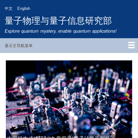
跳
中文
English
转
量子物理与量子信息研究部
到
主
Explore quantum mystery, enable quantum applications!
要
内
显示主导航菜单
容
Main
Navigation
首页
研究方向
量子卫星
团队成员
新闻动态
研究进展
学术报告
论文发表
公告通知
招生信息
相关链接
中国科大构建可扩展量子中继的基本模块，实现量子