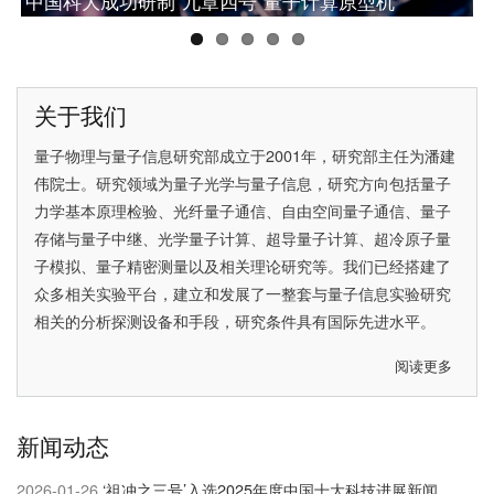
中国科大成功研制“九章四号”量子计算原型机
网络研究的重大突破
中国科大潘建伟教授获2025腾冲科学大奖
中国科大彭承志当选中国科学院院士
中国科大首次实现无漏洞Hardy佯谬检验
关于我们
量子物理与量子信息研究部成立于2001年，研究部主任为
潘建
伟院士
。研究领域为量子光学与量子信息，研究方向包括量子
力学基本原理检验、光纤量子通信、自由空间量子通信、量子
存储与量子中继、光学量子计算、超导量子计算、超冷原子量
子模拟、量子精密测量以及相关理论研究等。我们已经搭建了
众多相关实验平台，建立和发展了一整套与量子信息实验研究
相关的分析探测设备和手段，研究条件具有国际先进水平。
阅读更多
关
于
关
新闻动态
于
我
2026-01-26
‘祖冲之三号’入选2025年度中国十大科技进展新闻