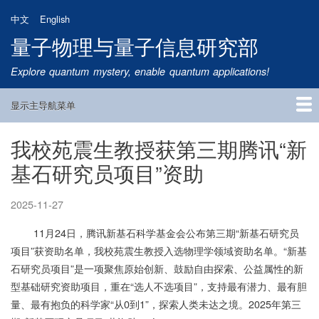
跳
中文
English
转
量子物理与量子信息研究部
到
主
Explore quantum mystery, enable quantum applications!
要
内
显示主导航菜单
容
Main
Navigation
我校苑震生教授获第三期腾讯“新
首页
研究方向
量子卫星
团队成员
新闻动态
研究进展
学术报告
论文发表
公告通知
招生信息
相关链接
基石研究员项目”资助
2025-11-27
11月24日，腾讯新基石科学基金会公布第三期“新基石研究员
项目”获资助名单，我校苑震生教授入选物理学领域资助名单。“新基
石研究员项目”是一项聚焦原始创新、鼓励自由探索、公益属性的新
型基础研究资助项目，重在“选人不选项目”，支持最有潜力、最有胆
量、最有抱负的科学家“从0到1”，探索人类未达之境。2025年第三