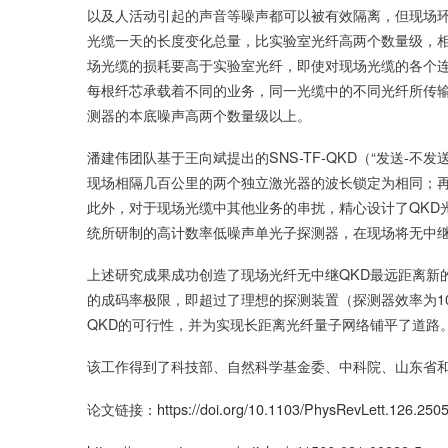
以及人活动引起的声音等噪声都可以被有效隔离，但现场
光缆一天的长度变化总量，比实验室光纤高两个数量级，
场光缆的损耗要高于实验室光纤，即使对现场光缆的各个连
每根纤芯承载着不同的业务，同一光缆中的不同光纤所传
测器的本底噪声高两个数量级以上。
潘建伟团队基于王向斌提出的SNS-TF-QKD（“发送-
现场相隔几百公里的两个独立激光器的波长锁定为相同；
此外，对于现场光缆中其他业务的串扰，精心设计了QKD
统所研制的高计数率低噪声单光子探测器，在现场将无中继
上述研究成果成功创造了现场光纤无中继QKD最远距离新的
的成码率极限，即超过了理想的探测装置（探测器效率为10
QKD的可行性，并为实现长距离光纤量子网络铺平了道路
该工作得到了科技部、自然科学基金委、中科院、山东省
论文链接：
https://doi.org/10.1103/PhysRevLett.126.250