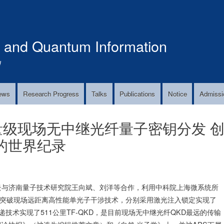
Skip
to
main
s and Quantum Information
content
!
ews
Research Progress
Talks
Publications
Notice
Admissi
量级现场无中继光纤量子密钥分发 
的世界纪录
云与济南量子技术研究院王向斌、刘洋等合作，利用中科院上海微系统所
，突破现场远距离高性能单光子干涉技术，分别采用激光注入锁定实现了
递技术实现了511公里TF-QKD，是目前现场无中继光纤QKD最远的传输