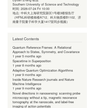
Southern University of Science and Technology
时间:
2026-07-24 Fri 10:00
地点:
中科大上海研究院新区1号楼3楼报告厅
（HFNL科研楼南楼A712、科大物质楼B1102、济
南量子院量子科学大厦1417室同步视频）
Latest Contents
Quantum Reference Frames: A Relational
Approach to States, Symmetry, and Covariance
1 year 5 months ago
Spacetime in Superposition
1 year 8 months ago
Adaptive Quantum Optimization Algorithms
1 year 9 months ago
Inside Nature Research journals and Nature
Machine Intelligence
1 year 9 months ago
Novel directions in nanosensing: scanning probe
microscopy without a tip, magnetic resonance
tomography at the nanoscale, and label-free
imaging of action potentials