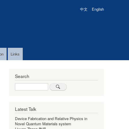
中文
English
on
Links
创
Search
Search
Latest Talk
Device Fabrication and Relative Physics in
Novel Quantum Materials system
Liyuan Zhang 教授