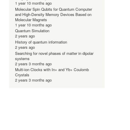
1 year 10 months ago
Molecular Spin Qubits for Quantum Computer
and High-Density Memory Devices Based on
Molecular Magnets
1 year 10 months ago
Quantum Simulation
2 years ago
History of quantum information
2 years ago
Searching for novel phases of matter in dipolar
systems
2 years 3 months ago
Multi-ion Clocks with In+ and Yb+ Coulomb
Crystals
2 years 3 months ago