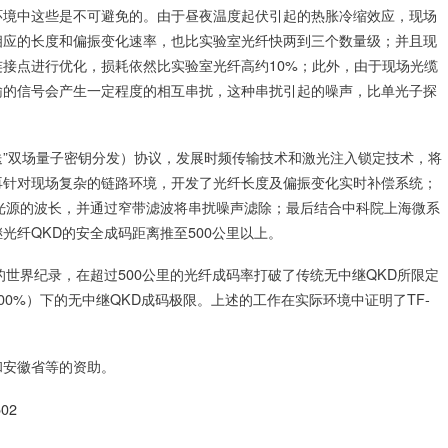
环境中这些是不可避免的。由于昼夜温度起伏引起的热胀冷缩效应，现场
相应的长度和偏振变化速率，也比实验室光纤快两到三个数量级；并且现
接点进行优化，损耗依然比实验室光纤高约10%；此外，由于现场光缆
输的信号会产生一定程度的相互串扰，这种串扰引起的噪声，比单光子探
不发送”双场量子密钥分发）协议，发展时频传输技术和激光注入锁定技术，将
再针对现场复杂的链路环境，开发了光纤长度及偏振变化实时补偿系统；
光源的波长，并通过窄带滤波将串扰噪声滤除；最后结合中科院上海微系
光纤QKD的安全成码距离推至500公里以上。
世界纪录，在超过500公里的光纤成码率打破了传统无中继QKD所限定
0%）下的无中继QKD成码极限。上述的工作在实际环境中证明了TF-
。
和安徽省等的资助。
502