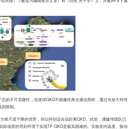
论快报》（被选为编辑推荐文章）和《自然·光子学》上，并被APS下属
子态的不可克隆性，也使得QKD不能像经典光通信那样，通过光放大对传
耗的限制。
平方根尺度下降的优势，所以特别适合远距离QKD。此前，潘建伟团队已
在实际场景的苛刻环境下实现TF-QKD是极其困难的。实验室内温度、振动