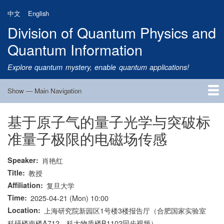
Skip
中文
English
to
Division of Quantum Physics and
main
content
Quantum Information
Explore quantum mystery, enable quantum applications!
Show — Main Navigation
Main
Navigation
基于原子气的量子光学与突破标
Home
Research
Quantum Satellite
People
News
Research Progress
Talks
Publications
Notice
Admission
Links
准量子极限的电磁场传感
Speaker
肖艳红
Title
教授
Affiliation
复旦大学
Time
2025-04-21 (Mon) 10:00
Location
上海研究院新园区1号楼3楼报告厅（合肥国家实验室
科研楼南楼A712、科大物质楼B1102同步视频）