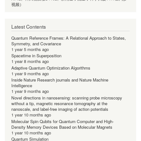
视频）
Latest Contents
Quantum Reference Frames: A Relational Approach to States,
Symmetry, and Covariance
1 year 5 months ago
Spacetime in Superposition
1 year 8 months ago
Adaptive Quantum Optimization Algorithms
1 year 9 months ago
Inside Nature Research journals and Nature Machine
Intelligence
1 year 9 months ago
Novel directions in nanosensing: scanning probe microscopy
without a tip, magnetic resonance tomography at the
nanoscale, and label-free imaging of action potentials
1 year 10 months ago
Molecular Spin Qubits for Quantum Computer and High-
Density Memory Devices Based on Molecular Magnets
1 year 10 months ago
Quantum Simulation