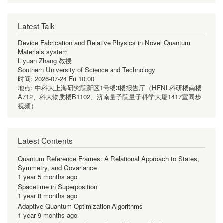
Latest Talk
Device Fabrication and Relative Physics in Novel Quantum
Materials system
Liyuan Zhang 教授
Southern University of Science and Technology
时间:
2026-07-24 Fri 10:00
地点:
中科大上海研究院新区1号楼3楼报告厅（HFNL科研楼南楼
A712、科大物质楼B1102、济南量子院量子科学大厦1417室同步
视频）
Latest Contents
Quantum Reference Frames: A Relational Approach to States,
Symmetry, and Covariance
1 year 5 months ago
Spacetime in Superposition
1 year 8 months ago
Adaptive Quantum Optimization Algorithms
1 year 9 months ago