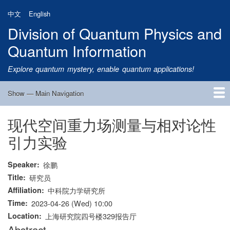
Skip
中文
English
to
Division of Quantum Physics and
main
content
Quantum Information
Explore quantum mystery, enable quantum applications!
Show — Main Navigation
Main
Navigation
现代空间重力场测量与相对论性
Home
Research
Quantum Satellite
People
News
Research Progress
Talks
Publications
Notice
Admission
Links
引力实验
Speaker
徐鹏
Title
研究员
Affiliation
中科院力学研究所
Time
2023-04-26 (Wed) 10:00
Location
上海研究院四号楼329报告厅
Abstract