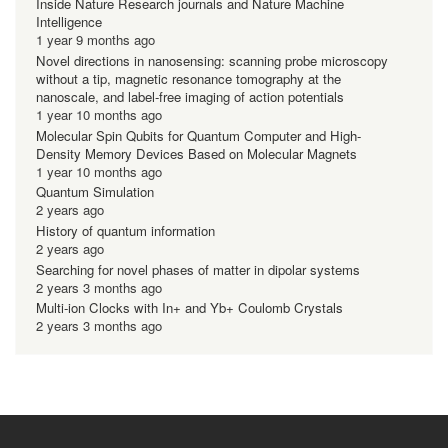
Inside Nature Research journals and Nature Machine
Intelligence
1 year 9 months ago
Novel directions in nanosensing: scanning probe microscopy
without a tip, magnetic resonance tomography at the
nanoscale, and label-free imaging of action potentials
1 year 10 months ago
Molecular Spin Qubits for Quantum Computer and High-
Density Memory Devices Based on Molecular Magnets
1 year 10 months ago
Quantum Simulation
2 years ago
History of quantum information
2 years ago
Searching for novel phases of matter in dipolar systems
2 years 3 months ago
Multi-ion Clocks with In+ and Yb+ Coulomb Crystals
2 years 3 months ago