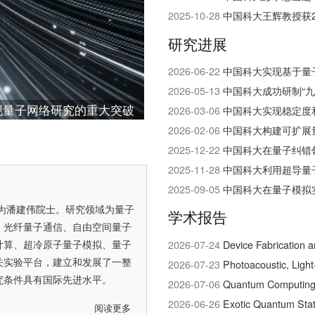
2025-10-28
中国科大王辉教授获2
研究进展
2026-06-22
中国科大实现基于量
2026-05-13
中国科大成功研制“
现量子网络研究的重大突破
2026-03-06
中国科大实现稳定度和
2026-02-06
中国科大构建可扩展
2025-12-22
中国科大在量子纠错
2025-11-28
中国科大利用超导量
2025-09-05
中国科大在量子模拟
为
潘建伟院士
。研究领域为量子
学术报告
、光纤量子通信、自由空间量子
计算、超冷原子量子模拟、量子
2026-07-24
Device Fabrication 
关实验平台，建立和发展了一整
2026-07-23
Photoacoustic, Ligh
究条件具有国际先进水平。
2026-07-06
Quantum Computing w
2026-06-26
Exotic Quantum Stat
阅读更多
关