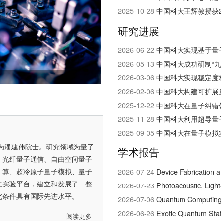
2025-10-28
中国科大王辉教授获2
研究进展
2026-06-22
中国科大实现基于量
2026-05-13
中国科大成功研制“
现量子网络研究的重大突破
2026-03-06
中国科大实现稳定度和
2026-02-06
中国科大构建可扩展
2025-12-22
中国科大在量子纠错
2025-11-28
中国科大利用超导量
2025-09-05
中国科大在量子模拟
为
潘建伟院士
。研究领域为量子
学术报告
、光纤量子通信、自由空间量子
计算、超冷原子量子模拟、量子
2026-07-24
Device Fabrication 
关实验平台，建立和发展了一整
2026-07-23
Photoacoustic, Ligh
究条件具有国际先进水平。
2026-07-06
Quantum Computing w
2026-06-26
Exotic Quantum Stat
阅读更多
关