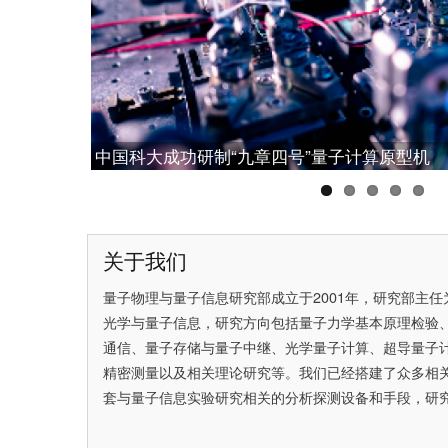
中国科大成功研制“九章四号”量子计算原型机
中国科大构建可扩展量子中继的基本模块，实
中国科大潘建伟教授获2025腾冲科学大奖
中国科大彭承志当选中国科学院院士
中国科大首次实现无漏洞Hardy佯谬检验
关于我们
量子物理与量子信息研究部成立于2001年，研究部主任
光学与量子信息，研究方向包括量子力学基本原理检验
通信、量子存储与量子中继、光学量子计算、超导量子
精密测量以及相关理论研究等。我们已经搭建了众多相
套与量子信息实验研究相关的分析探测设备和手段，研