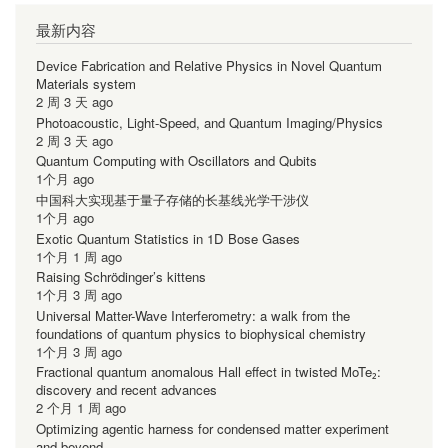
最新内容
Device Fabrication and Relative Physics in Novel Quantum
Materials system
2 周 3 天 ago
Photoacoustic, Light-Speed, and Quantum Imaging/Physics
2 周 3 天 ago
Quantum Computing with Oscillators and Qubits
1个月 ago
中国科大实现基于量子存储的长基线光学干涉仪
1个月 ago
Exotic Quantum Statistics in 1D Bose Gases
1个月 1 周 ago
Raising Schrödinger’s kittens
1个月 3 周 ago
Universal Matter-Wave Interferometry: a walk from the
foundations of quantum physics to biophysical chemistry
1个月 3 周 ago
Fractional quantum anomalous Hall effect in twisted MoTe₂:
discovery and recent advances
2 个月 1 周 ago
Optimizing agentic harness for condensed matter experiment
and beyond