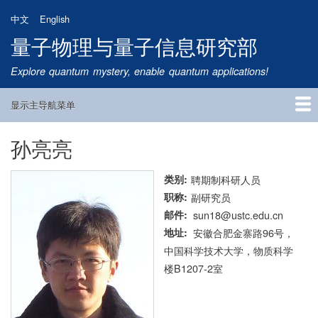
跳
中文
English
转
量子物理与量子信息研究部
到
主
Explore quantum mystery, enable quantum applications!
要
内
显示主导航菜单
容
Main
Navigation
孙亮亮
首页
研究方向
量子卫星
团队成员
新闻动态
研究进展
学术报告
论文发表
公告通知
招生信息
相关链接
类别
聘期制科研人员
职称
副研究员
邮件
sun18@ustc.edu.cn
地址
安徽合肥金寨路96号，
中国科学技术大学，物质科学
楼B1207-2室