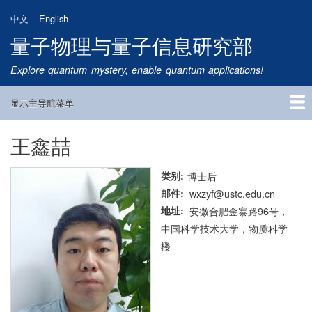
跳
中文
English
转
量子物理与量子信息研究部
到
主
Explore quantum mystery, enable quantum applications!
要
内
显示主导航菜单
容
Main
Navigation
王鑫喆
首页
研究方向
量子卫星
团队成员
新闻动态
研究进展
学术报告
论文发表
公告通知
招生信息
相关链接
类别
博士后
邮件
wxzyf@ustc.edu.cn
地址
安徽合肥金寨路96号，
中国科学技术大学，物质科学
楼