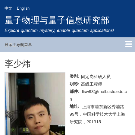
跳
中文
English
转
量子物理与量子信息研究部
到
主
Explore quantum mystery, enable quantum applications!
要
内
显示主导航菜单
容
Main
Navigation
李少炜
首页
研究方向
量子卫星
团队成员
新闻动态
研究进展
学术报告
论文发表
公告通知
招生信息
相关链接
类别
固定岗科研人员
职称
高级工程师
邮件
lisw93@mail.ustc.edu.c
n
地址
上海市浦东新区秀浦路
99号，中国科学技术大学上海
研究院，201315