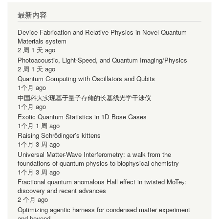
最新内容
Device Fabrication and Relative Physics in Novel Quantum
Materials system
2 周 1 天 ago
Photoacoustic, Light-Speed, and Quantum Imaging/Physics
2 周 1 天 ago
Quantum Computing with Oscillators and Qubits
1个月 ago
中国科大实现基于量子存储的长基线光学干涉仪
1个月 ago
Exotic Quantum Statistics in 1D Bose Gases
1个月 1 周 ago
Raising Schrödinger’s kittens
1个月 3 周 ago
Universal Matter-Wave Interferometry: a walk from the
foundations of quantum physics to biophysical chemistry
1个月 3 周 ago
Fractional quantum anomalous Hall effect in twisted MoTe₂:
discovery and recent advances
2 个月 ago
Optimizing agentic harness for condensed matter experiment
and beyond