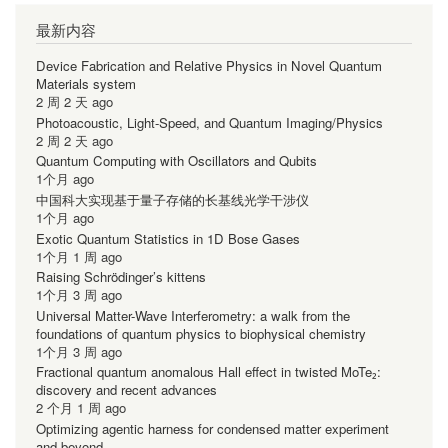
最新内容
Device Fabrication and Relative Physics in Novel Quantum
Materials system
2 周 2 天 ago
Photoacoustic, Light-Speed, and Quantum Imaging/Physics
2 周 2 天 ago
Quantum Computing with Oscillators and Qubits
1个月 ago
中国科大实现基于量子存储的长基线光学干涉仪
1个月 ago
Exotic Quantum Statistics in 1D Bose Gases
1个月 1 周 ago
Raising Schrödinger’s kittens
1个月 3 周 ago
Universal Matter-Wave Interferometry: a walk from the
foundations of quantum physics to biophysical chemistry
1个月 3 周 ago
Fractional quantum anomalous Hall effect in twisted MoTe₂:
discovery and recent advances
2 个月 1 周 ago
Optimizing agentic harness for condensed matter experiment
and beyond