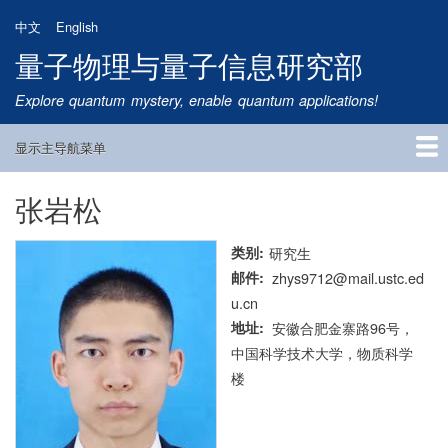
跳
中文
English
转
量子物理与量子信息研究部
到
主
Explore quantum mystery, enable quantum applications!
要
内
显示主导航菜单
容
Main
Navigation
张岩松
首页
研究方向
量子卫星
团队成员
新闻动态
研究进展
学术报告
论文发表
公告通知
招生信息
相关链接
类别
研究生
邮件
zhys9712@mail.ustc.ed
u.cn
地址
安徽合肥金寨路96号，
中国科学技术大学，物质科学
楼