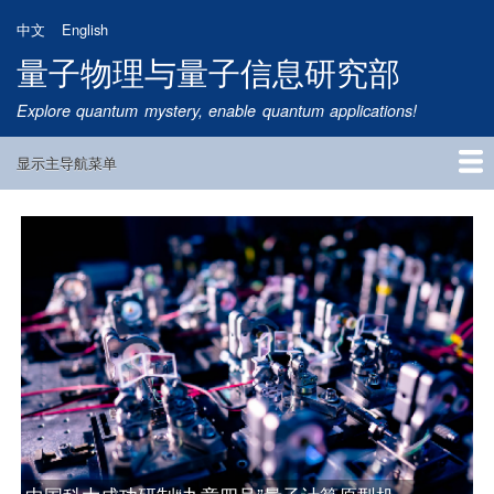
跳
中文
English
转
量子物理与量子信息研究部
到
主
Explore quantum mystery, enable quantum applications!
要
内
显示主导航菜单
容
Main
Navigation
首页
研究方向
量子卫星
团队成员
新闻动态
研究进展
学术报告
论文发表
公告通知
招生信息
相关链接
中国科大构建可扩展量子中继的基本模块，实现量子