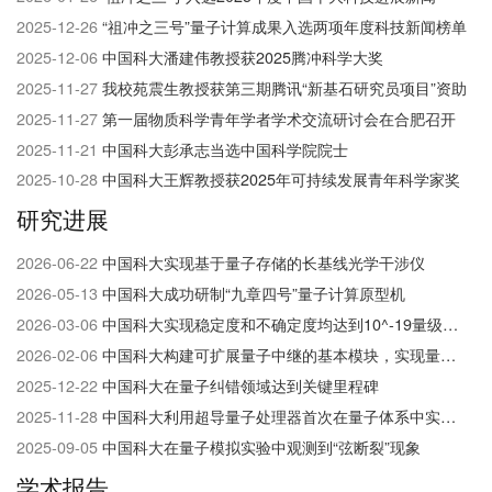
们
2025-12-26
“祖冲之三号”量子计算成果入选两项年度科技新闻榜单
2025-12-06
中国科大潘建伟教授获2025腾冲科学大奖
2025-11-27
我校苑震生教授获第三期腾讯“新基石研究员项目”资助
2025-11-27
第一届物质科学青年学者学术交流研讨会在合肥召开
2025-11-21
中国科大彭承志当选中国科学院院士
2025-10-28
中国科大王辉教授获2025年可持续发展青年科学家奖
研究进展
2026-06-22
中国科大实现基于量子存储的长基线光学干涉仪
2026-05-13
中国科大成功研制“九章四号”量子计算原型机
2026-03-06
中国科大实现稳定度和不确定度均达到10^-19​量级的光钟
2026-02-06
中国科大构建可扩展量子中继的基本模块，实现量子网络研究的重大突破
2025-12-22
中国科大在量子纠错领域达到关键里程碑
2025-11-28
中国科大利用超导量子处理器首次在量子体系中实现并探测高阶非平衡拓扑相
2025-09-05
中国科大在量子模拟实验中观测到“弦断裂”现象
学术报告