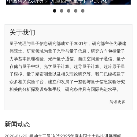
中国科大成功研制“九章四号”量子计算原型机
网络研究的重大突破
中国科大潘建伟教授获2025腾冲科学大奖
中国科大彭承志当选中国科学院院士
中国科大首次实现无漏洞Hardy佯谬检验
关于我们
量子物理与量子信息研究部成立于2001年，研究部主任为
潘建
伟院士
。研究领域为量子光学与量子信息，研究方向包括量子
力学基本原理检验、光纤量子通信、自由空间量子通信、量子
存储与量子中继、光学量子计算、超导量子计算、超冷原子量
子模拟、量子精密测量以及相关理论研究等。我们已经搭建了
众多相关实验平台，建立和发展了一整套与量子信息实验研究
相关的分析探测设备和手段，研究条件具有国际先进水平。
阅读更多
关
于
关
新闻动态
于
我
2026-01-26
‘祖冲之三号’入选2025年度中国十大科技进展新闻