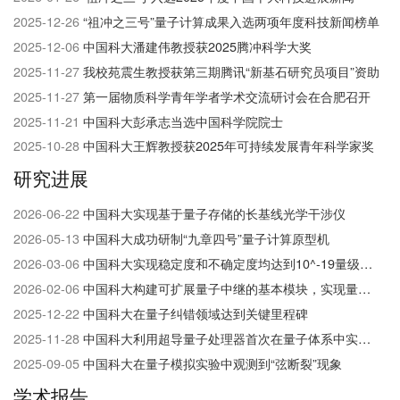
们
2025-12-26
“祖冲之三号”量子计算成果入选两项年度科技新闻榜单
2025-12-06
中国科大潘建伟教授获2025腾冲科学大奖
2025-11-27
我校苑震生教授获第三期腾讯“新基石研究员项目”资助
2025-11-27
第一届物质科学青年学者学术交流研讨会在合肥召开
2025-11-21
中国科大彭承志当选中国科学院院士
2025-10-28
中国科大王辉教授获2025年可持续发展青年科学家奖
研究进展
2026-06-22
中国科大实现基于量子存储的长基线光学干涉仪
2026-05-13
中国科大成功研制“九章四号”量子计算原型机
2026-03-06
中国科大实现稳定度和不确定度均达到10^-19​量级的光钟
2026-02-06
中国科大构建可扩展量子中继的基本模块，实现量子网络研究的重大突破
2025-12-22
中国科大在量子纠错领域达到关键里程碑
2025-11-28
中国科大利用超导量子处理器首次在量子体系中实现并探测高阶非平衡拓扑相
2025-09-05
中国科大在量子模拟实验中观测到“弦断裂”现象
学术报告