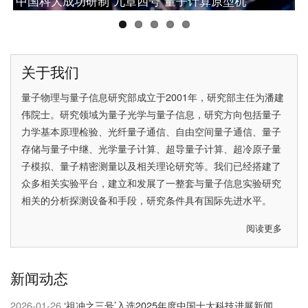
中国科大成功研制“九章四号”量子计算原型机
网络研究的重大突破
中国科大潘建伟教授获2025腾冲科学大奖
中国科大彭承志当选中国科学院院士
中国科大首次实现无漏洞Hardy佯谬检验
关于我们
量子物理与量子信息研究部成立于2001年，研究部主任为
潘建
伟院士
。研究领域为量子光学与量子信息，研究方向包括量子
力学基本原理检验、光纤量子通信、自由空间量子通信、量子
存储与量子中继、光学量子计算、超导量子计算、超冷原子量
子模拟、量子精密测量以及相关理论研究等。我们已经搭建了
众多相关实验平台，建立和发展了一整套与量子信息实验研究
相关的分析探测设备和手段，研究条件具有国际先进水平。
阅读更多
关
于
关
新闻动态
于
我
2026-01-26
‘祖冲之三号’入选2025年度中国十大科技进展新闻