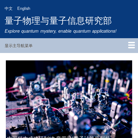
跳
中文
English
转
量子物理与量子信息研究部
到
主
Explore quantum mystery, enable quantum applications!
要
内
显示主导航菜单
容
Main
Navigation
首页
研究方向
量子卫星
团队成员
新闻动态
研究进展
学术报告
论文发表
公告通知
招生信息
相关链接
中国科大构建可扩展量子中继的基本模块，实现量子