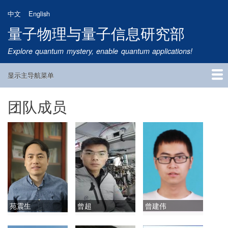
跳
中文
English
转
量子物理与量子信息研究部
到
主
Explore quantum mystery, enable quantum applications!
要
内
显示主导航菜单
容
Main
Navigation
团队成员
首页
研究方向
量子卫星
团队成员
新闻动态
研究进展
学术报告
论文发表
公告通知
招生信息
相关链接
苑震生
曾超
曾建伟