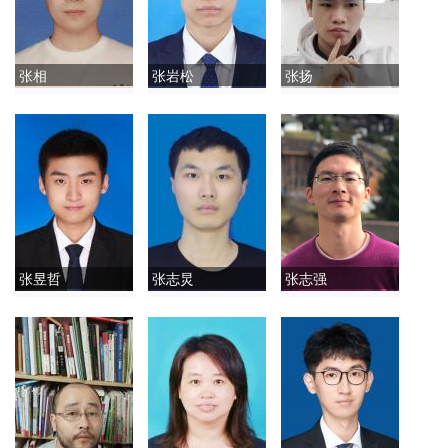
张相
张岩松
张扬
张昱哲
张志炅
张志强