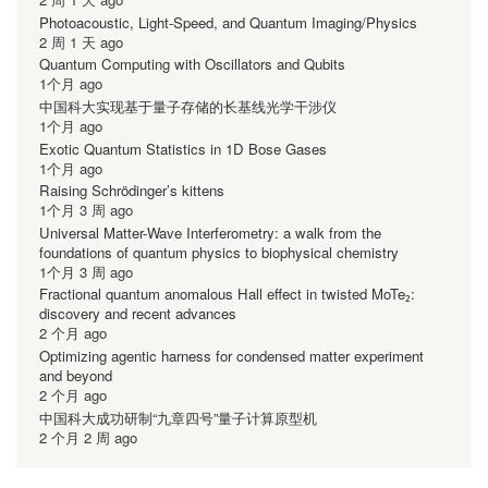
Photoacoustic, Light-Speed, and Quantum Imaging/Physics
2 周 1 天 ago
Quantum Computing with Oscillators and Qubits
1个月 ago
中国科大实现基于量子存储的长基线光学干涉仪
1个月 ago
Exotic Quantum Statistics in 1D Bose Gases
1个月 ago
Raising Schrödinger’s kittens
1个月 3 周 ago
Universal Matter-Wave Interferometry: a walk from the
foundations of quantum physics to biophysical chemistry
1个月 3 周 ago
Fractional quantum anomalous Hall effect in twisted MoTe₂:
discovery and recent advances
2 个月 ago
Optimizing agentic harness for condensed matter experiment
and beyond
2 个月 ago
中国科大成功研制“九章四号”量子计算原型机
2 个月 2 周 ago