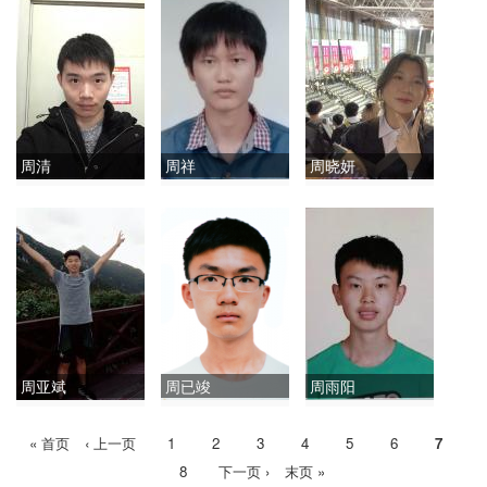
周清
周祥
周晓妍
周亚斌
周已竣
周雨阳
首
« 首页
前
‹ 上一页
Page
1
Page
2
Page
3
Page
4
Page
5
Page
6
当
7
分
页
一
前
Page
8
下
下一页 ›
末
末页 »