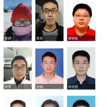
曾婷
查辰
翟晓敏
张弛
张驰
张浩然