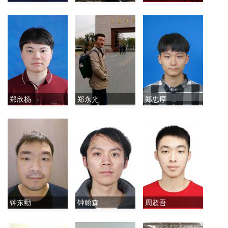
郑欣杨
郑永光
郑忠厚
钟东勳
钟翰森
周超吾