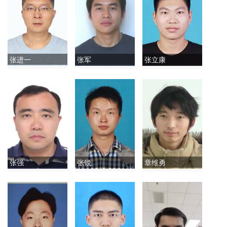
张进一
张军
张立康
张强
张锐
章维勇