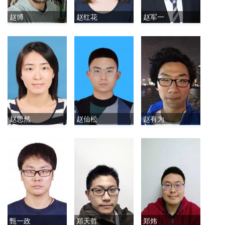
赵博
赵红花
赵军一
赵思然
赵仙松
赵有为
甄一政
郑天哲
郑炜