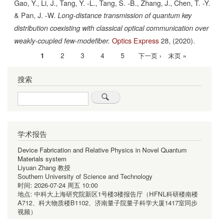
Gao, Y., Li, J., Tang, Y. -L., Tang, S. -B., Zhang, J., Chen, T. -Y.
& Pan, J. -W.
Long-distance transmission of quantum key
distribution coexisting with classical optical communication over
Optics Express
28,
(2020).
weakly-coupled few-modefiber.
当
1
Page
2
Page
3
Page
4
Page
5
下
下一页 ›
末
末页 »
分
前
一
页
页
搜索
页
页
Search
学术报告
Device Fabrication and Relative Physics in Novel Quantum
Materials system
Liyuan Zhang 教授
Southern University of Science and Technology
时间:
2026-07-24 周五 10:00
地点:
中科大上海研究院新区1号楼3楼报告厅（HFNL科研楼南楼
A712、科大物质楼B1102、济南量子院量子科学大厦1417室同步
视频）