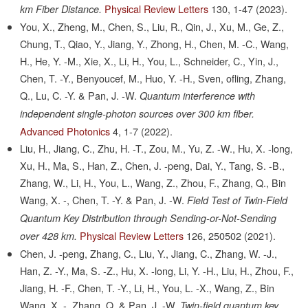
Physical Review Letters
130,
1-47
(2023).
km Fiber Distance.
You, X., Zheng, M., Chen, S., Liu, R., Qin, J., Xu, M., Ge, Z.,
Chung, T., Qiao, Y., Jiang, Y., Zhong, H., Chen, M. -C., Wang,
H., He, Y. -M., Xie, X., Li, H., You, L., Schneider, C., Yin, J.,
Chen, T. -Y., Benyoucef, M., Huo, Y. -H., Sven, ofling, Zhang,
Q., Lu, C. -Y. & Pan, J. -W.
Quantum interference with
independent single-photon sources over 300 km fiber.
Advanced Photonics
4,
1-7
(2022).
Liu, H., Jiang, C., Zhu, H. -T., Zou, M., Yu, Z. -W., Hu, X. -long,
Xu, H., Ma, S., Han, Z., Chen, J. -peng, Dai, Y., Tang, S. -B.,
Zhang, W., Li, H., You, L., Wang, Z., Zhou, F., Zhang, Q., Bin
Wang, X. -, Chen, T. -Y. & Pan, J. -W.
Field Test of Twin-Field
Quantum Key Distribution through Sending-or-Not-Sending
Physical Review Letters
126,
250502
(2021).
over 428 km.
Chen, J. -peng, Zhang, C., Liu, Y., Jiang, C., Zhang, W. -J.,
Han, Z. -Y., Ma, S. -Z., Hu, X. -long, Li, Y. -H., Liu, H., Zhou, F.,
Jiang, H. -F., Chen, T. -Y., Li, H., You, L. -X., Wang, Z., Bin
Wang, X. -, Zhang, Q. & Pan, J. -W.
Twin-field quantum key