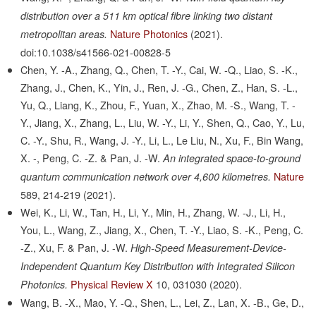
distribution over a 511 km optical fibre linking two distant
Nature Photonics
(2021).
metropolitan areas.
doi:10.1038/s41566-021-00828-5
Chen, Y. -A., Zhang, Q., Chen, T. -Y., Cai, W. -Q., Liao, S. -K.,
Zhang, J., Chen, K., Yin, J., Ren, J. -G., Chen, Z., Han, S. -L.,
Yu, Q., Liang, K., Zhou, F., Yuan, X., Zhao, M. -S., Wang, T. -
Y., Jiang, X., Zhang, L., Liu, W. -Y., Li, Y., Shen, Q., Cao, Y., Lu,
C. -Y., Shu, R., Wang, J. -Y., Li, L., Le Liu, N., Xu, F., Bin Wang,
X. -, Peng, C. -Z. & Pan, J. -W.
An integrated space-to-ground
Nature
quantum communication network over 4,600 kilometres.
589,
214-219
(2021).
Wei, K., Li, W., Tan, H., Li, Y., Min, H., Zhang, W. -J., Li, H.,
You, L., Wang, Z., Jiang, X., Chen, T. -Y., Liao, S. -K., Peng, C.
-Z., Xu, F. & Pan, J. -W.
High-Speed Measurement-Device-
Independent Quantum Key Distribution with Integrated Silicon
Physical Review X
10,
031030
(2020).
Photonics.
Wang, B. -X., Mao, Y. -Q., Shen, L., Lei, Z., Lan, X. -B., Ge, D.,