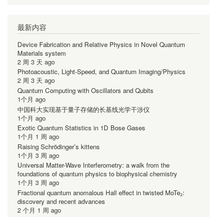
最新内容
Device Fabrication and Relative Physics in Novel Quantum
Materials system
2 周 3 天 ago
Photoacoustic, Light-Speed, and Quantum Imaging/Physics
2 周 3 天 ago
Quantum Computing with Oscillators and Qubits
1个月 ago
中国科大实现基于量子存储的长基线光学干涉仪
1个月 ago
Exotic Quantum Statistics in 1D Bose Gases
1个月 1 周 ago
Raising Schrödinger’s kittens
1个月 3 周 ago
Universal Matter-Wave Interferometry: a walk from the
foundations of quantum physics to biophysical chemistry
1个月 3 周 ago
Fractional quantum anomalous Hall effect in twisted MoTe₂:
discovery and recent advances
2 个月 1 周 ago