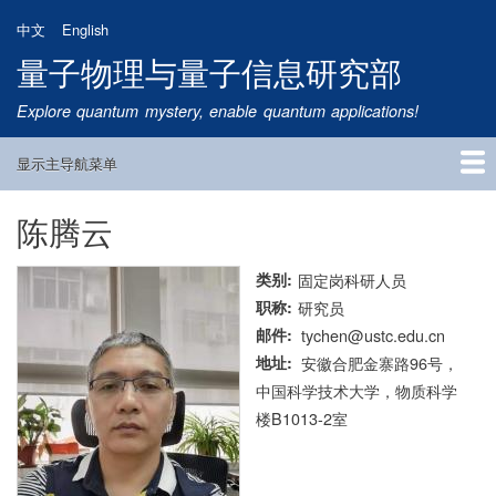
跳
中文
English
转
量子物理与量子信息研究部
到
主
Explore quantum mystery, enable quantum applications!
要
内
显示主导航菜单
容
Main
Navigation
陈腾云
首页
研究方向
量子卫星
团队成员
新闻动态
研究进展
学术报告
论文发表
公告通知
招生信息
相关链接
类别
固定岗科研人员
职称
研究员
邮件
tychen@ustc.edu.cn
地址
安徽合肥金寨路96号，
中国科学技术大学，物质科学
楼B1013-2室