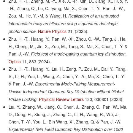
Zhu, H. -T., Zheng, M. -Y., Xie, X. -P., Qin, D., Jiang, X., Huo, Y.
-H., Zhang, Q., Lu, C. -yang, Ma, X., Chen, T. -Y., Pan, J. -W.,
Zou, M., He, Y. -M. & Wang, H.
Realization of an untrusted
intermediate relay architecture using a quantum dot single-
Nature Physics
21,
(2025).
photon source.
Zhu, H. -T., Huang, Y., Pan, W. -X., Zhou, C. -W., Tang, J., He,
H., Cheng, M., Jin, X., Zou, M., Tang, S., Ma, X., Chen, T. -Y. &
Pan, J. -W.
Field test of mode-pairing quantum key distribution.
Optica
11,
883
(2024).
Zhu, H. -T., Huang, Y., Liu, H., Zeng, P., Zou, M., Dai, Y., Tang,
S., Li, H., You, L., Wang, Z., Chen, Y. -A., Ma, X., Chen, T. -Y.
& Pan, J. -W.
Experimental Mode-Pairing Measurement-
Device-Independent Quantum Key Distribution without Global
Physical Review Letters
130,
030801
(2023).
Phase Locking.
Liu, Y., Zhang, W., Jiang, C., Chen, J., Zhang, C., Pan, W., Ma,
D., Dong, H., Xiong, J., Zhang, C., Li, H., Wang, R., Wu, J.,
Chen, T. -Y., You, L., Bin Wang, X., Zhang, Q. & Pan, J. -W.
Experimental Twin-Field Quantum Key Distribution over 1000