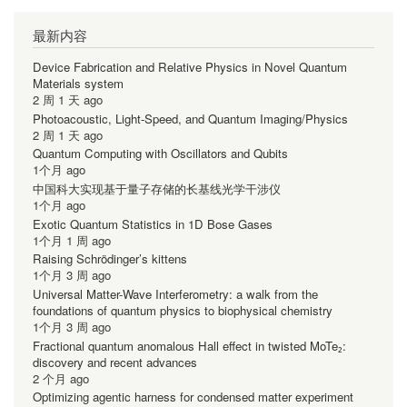
最新内容
Device Fabrication and Relative Physics in Novel Quantum
Materials system
2 周 1 天 ago
Photoacoustic, Light-Speed, and Quantum Imaging/Physics
2 周 1 天 ago
Quantum Computing with Oscillators and Qubits
1个月 ago
中国科大实现基于量子存储的长基线光学干涉仪
1个月 ago
Exotic Quantum Statistics in 1D Bose Gases
1个月 1 周 ago
Raising Schrödinger’s kittens
1个月 3 周 ago
Universal Matter-Wave Interferometry: a walk from the
foundations of quantum physics to biophysical chemistry
1个月 3 周 ago
Fractional quantum anomalous Hall effect in twisted MoTe₂:
discovery and recent advances
2 个月 ago
Optimizing agentic harness for condensed matter experiment