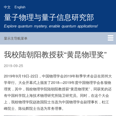
跳
中文
English
转
量子物理与量子信息研究部
到
主
Explore quantum mystery, enable quantum applications!
要
内
显示主导航菜单
容
Main
Navigation
我校陆朝阳教授获“黄昆物理奖”
首页
研究方向
量子卫星
团队成员
新闻动态
研究进展
学术报告
论文发表
公告通知
招生信息
相关链接
2019-09-25
2019年9月19日-22日，中国物理学会2019年秋季学术会议在郑州大
学举行。大会开幕式上颁发了2018—2019年度中国物理学会各项物
理奖，其中，我校物理学院陆朝阳教授获“黄昆物理奖”，同获奖的还
有中国科学院上海技术物理研究所陆卫研究员。同时，在这个大会
上，我校物理学院赵政国院士当选为中国物理学会副理事长，杜江
峰院士、陈仙辉院士当选为常务理事。