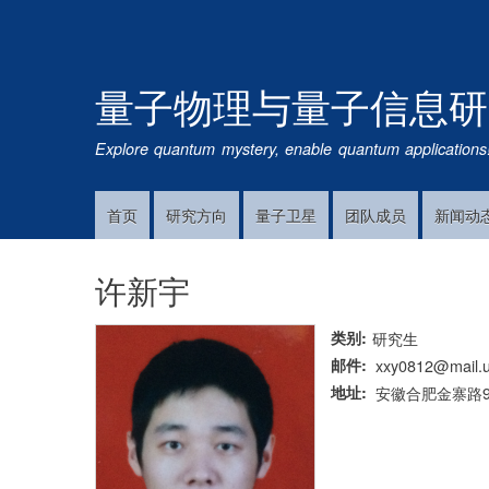
量子物理与量子信息研
Explore quantum mystery, enable quantum applications
首页
研究方向
量子卫星
团队成员
新闻动
Main
Navigation
许新宇
类别
研究生
邮件
xxy0812@mail.u
地址
安徽合肥金寨路