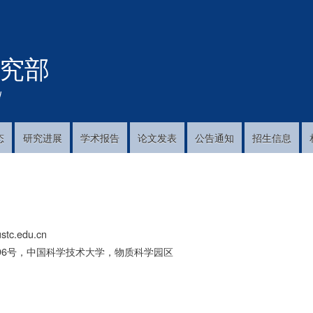
跳
转
到
究部
主
要
内
!
容
态
研究进展
学术报告
论文发表
公告通知
招生信息
stc.edu.cn
96号，中国科学技术大学，物质科学园区