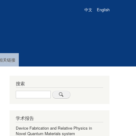
中文
English
相关链接
搜索
Search
学术报告
Device Fabrication and Relative Physics in
Novel Quantum Materials system