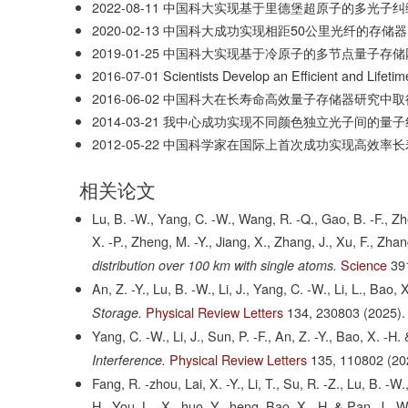
2022-08-11
中国科大实现基于里德堡超原子的多光子纠缠
2020-02-13
中国科大成功实现相距50公里光纤的存储
2019-01-25
中国科大实现基于冷原子的多节点量子存储
2016-07-01
Scientists Develop an Efficient and Lifetim
2016-06-02
中国科大在长寿命高效量子存储器研究中取
2014-03-21
我中心成功实现不同颜色独立光子间的量子
2012-05-22
中国科学家在国际上首次成功实现高效率长
相关论文
Lu, B. -W., Yang, C. -W., Wang, R. -Q., Gao, B. -F., Zhe
X. -P., Zheng, M. -Y., Jiang, X., Zhang, J., Xu, F., Zha
Science
39
distribution over 100 km with single atoms.
An, Z. -Y., Lu, B. -W., Li, J., Yang, C. -W., Li, L., Bao,
Physical Review Letters
134,
230803
(2025).
Storage.
Yang, C. -W., Li, J., Sun, P. -F., An, Z. -Y., Bao, X. -H.
Physical Review Letters
135,
110802
(20
Interference.
Fang, R. -zhou, Lai, X. -Y., Li, T., Su, R. -Z., Lu, B. -W.
H., You, L. -X., huo, Y. -heng, Bao, X. -H. & Pan, J. -W