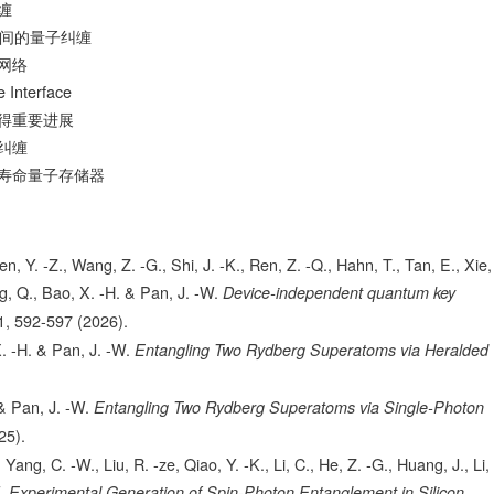
­
器间的量子纠缠
网络
e Interface
得重要进展
纠缠
寿命量子存储器
n, Y. -Z., Wang, Z. -G., Shi, J. -K., Ren, Z. -Q., Hahn, T., Tan, E., Xie,
ng, Q., Bao, X. -H. & Pan, J. -W.
Device-independent quantum key
1,
592-597
(2026).
 X. -H. & Pan, J. -W.
Entangling Two Rydberg Superatoms via Heralded
 & Pan, J. -W.
Entangling Two Rydberg Superatoms via Single-Photon
25).
, Yang, C. -W., Liu, R. -ze, Qiao, Y. -K., Li, C., He, Z. -G., Huang, J., Li,
.
Experimental Generation of Spin-Photon Entanglement in Silicon