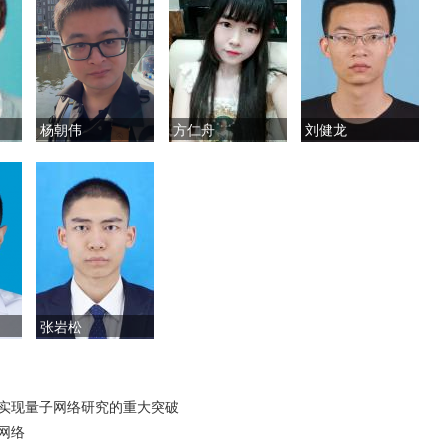
杨朝伟
方仁舟
刘健龙
张岩松
实现量子网络研究的重大突破
网络