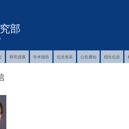
跳
转
到
究部
主
要
内
!
容
态
研究进展
学术报告
论文发表
公告通知
招生信息
信