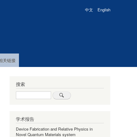
中文
English
相关链接
搜索
Search
学术报告
Device Fabrication and Relative Physics in
Novel Quantum Materials system