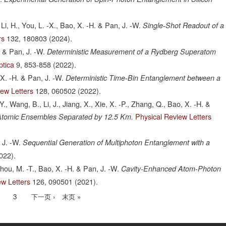
, Li, H., You, L. -X., Bao, X. -H. & Pan, J. -W.
Single-Shot Readout of a
rs
132,
180803
(2024).
. & Pan, J. -W.
Deterministic Measurement of a Rydberg Superatom
ptica
9,
853-858
(2022).
, X. -H. & Pan, J. -W.
Deterministic Time-Bin Entanglement between a
iew Letters
128,
060502
(2022).
-Y., Wang, B., Li, J., Jiang, X., Xie, X. -P., Zhang, Q., Bao, X. -H. &
Physical Review Letters
Atomic Ensembles Separated by 12.5 Km.
 J. -W.
Sequential Generation of Multiphoton Entanglement with a
022).
 Zhou, M. -T., Bao, X. -H. & Pan, J. -W.
Cavity-Enhanced Atom-Photon
ew Letters
126,
090501
(2021).
ge
Page
3
下
下一页 ›
末
末页 »
一
页
页