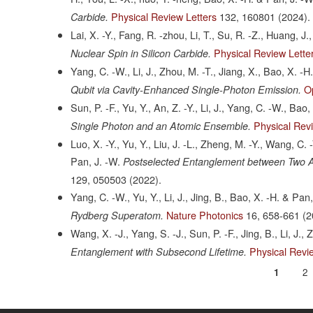
Physical Review Letters
132,
160801
(2024).
Carbide.
Lai, X. -Y., Fang, R. -zhou, Li, T., Su, R. -Z., Huang, J.
Physical Review Lette
Nuclear Spin in Silicon Carbide.
Yang, C. -W., Li, J., Zhou, M. -T., Jiang, X., Bao, X. -H
O
Qubit via Cavity-Enhanced Single-Photon Emission.
Sun, P. -F., Yu, Y., An, Z. -Y., Li, J., Yang, C. -W., Bao
Physical Rev
Single Photon and an Atomic Ensemble.
Luo, X. -Y., Yu, Y., Liu, J. -L., Zheng, M. -Y., Wang, C. 
Pan, J. -W.
Postselected Entanglement between Two 
129,
050503
(2022).
Yang, C. -W., Yu, Y., Li, J., Jing, B., Bao, X. -H. & Pan,
Nature Photonics
16,
658-661
(2
Rydberg Superatom.
Wang, X. -J., Yang, S. -J., Sun, P. -F., Jing, B., Li, J.,
Physical Revi
Entanglement with Subsecond Lifetime.
当
1
Pa
2
分
前
页
页