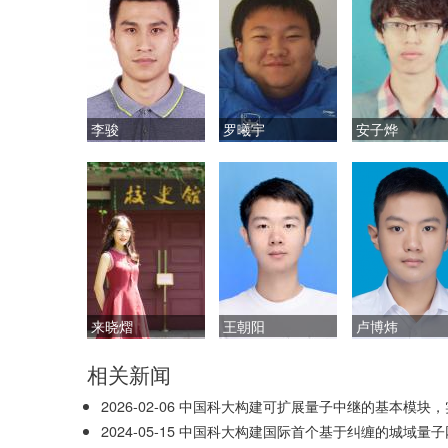
李骏
罗曦宇
安子烨
来晓熠
王朝阳
卢博炜
相关新闻
2026-02-06
中国科大构建可扩展量子中继的基本模块，
2024-05-15
中国科大构建国际首个基于纠缠的城域量子