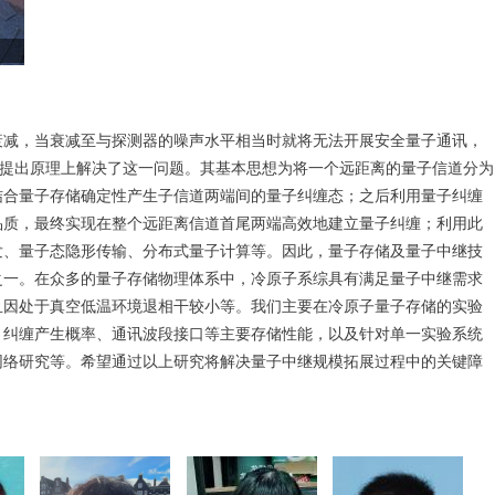
衰减，当衰减至与探测器的噪声水平相当时就将无法开展安全量子通讯，
的提出原理上解决了这一问题。其基本思想为将一个远距离的量子信道分为
结合量子存储确定性产生子信道两端间的量子纠缠态；之后利用量子纠缠
品质，最终实现在整个远距离信道首尾两端高效地建立量子纠缠；利用此
发、量子态隐形传输、分布式量子计算等。因此，量子存储及量子中继技
之一。在众多的量子存储物理体系中，冷原子系综具有满足量子中继需求
且因处于真空低温环境退相干较小等。我们主要在冷原子量子存储的实验
、纠缠产生概率、通讯波段接口等主要存储性能，以及针对单一实验系统
网络研究等。希望通过以上研究将解决量子中继规模拓展过程中的关键障