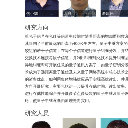
包小辉
万雍
潘建伟
研究方向
单光子信号在光纤等信道中传输时随着距离的增加而指数
其限制了当前最远的距离为400公里左右。量子中继方案
较短的若干子信道；在每个子信道进行量子纠缠分发，并
交换技术连接每段子信道，并利用纠缠纯化技术提升纠缠
异地纠缠即可开展任意的量子通讯方案了，如量子密钥分
术成为了远距离量子通信及未来量子网络系统中核心技术
的诸多优点，如利用集体增强效应易于实现高效读出、并
方向开展研究，主要包括进一步提升存储时间、读出效率
进行存储性能综合并开展多节点多级次的量子中继及量子
碍，使量子中继逐渐由原理走向实用。
研究人员