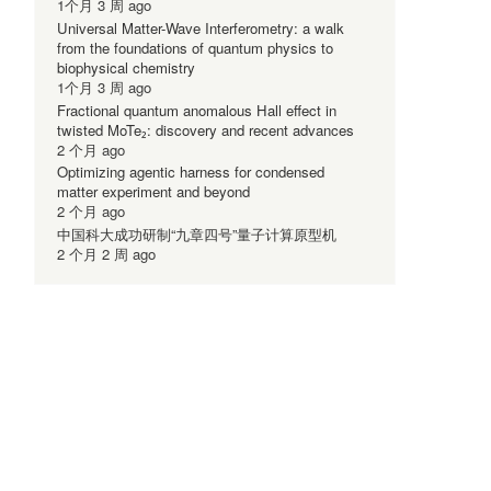
1个月 3 周 ago
Universal Matter-Wave Interferometry: a walk
from the foundations of quantum physics to
biophysical chemistry
1个月 3 周 ago
Fractional quantum anomalous Hall effect in
twisted MoTe₂: discovery and recent advances
2 个月 ago
Optimizing agentic harness for condensed
matter experiment and beyond
2 个月 ago
中国科大成功研制“九章四号”量子计算原型机
2 个月 2 周 ago